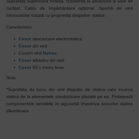
Suprafață superioară netedă, rezistentă la abraziune și ușor de
curățat. Cablu de împământare opțional. Spumă de vinil
microcelular tratată cu proprietăți disipative statice.
Caracteristici:
Covor
descarcare electrostatica
Covor
din vinil
Covorn vinil
Notrax
Covor
albastru din vinil
Covor
60 x metru liniar
Nota:
*Suprafata de lucru din vinil disipativ de statica care incarca
statica de la elementele conductoare plasate pe ea. Protejează
componentele sensibile în siguranță împotriva șocurilor statice
dăunătoare.