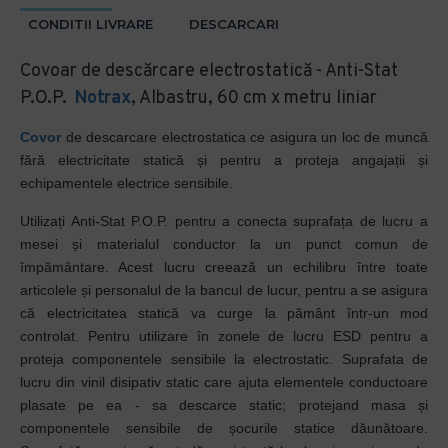
CONDITII LIVRARE
DESCARCARI
Covoar de descărcare electrostatică - Anti-Stat
P.O.P.
Notrax
, Albastru, 60 cm x metru liniar
Covor
de descarcare electrostatica ce asigura un loc de muncă
fără electricitate statică și pentru a proteja angajații și
echipamentele electrice sensibile.
Utilizați Anti-Stat P.O.P. pentru a conecta suprafața de lucru a
mesei și materialul conductor la un punct comun de
împământare. Acest lucru creează un echilibru între toate
articolele și personalul de la bancul de lucur, pentru a se asigura
că electricitatea statică va curge la pământ într-un mod
controlat. Pentru utilizare în zonele de lucru ESD pentru a
proteja componentele sensibile la electrostatic. Suprafata de
lucru din vinil disipativ static care ajuta elementele conductoare
plasate pe ea - sa descarce static; protejand masa și
componentele sensibile de șocurile statice dăunătoare.