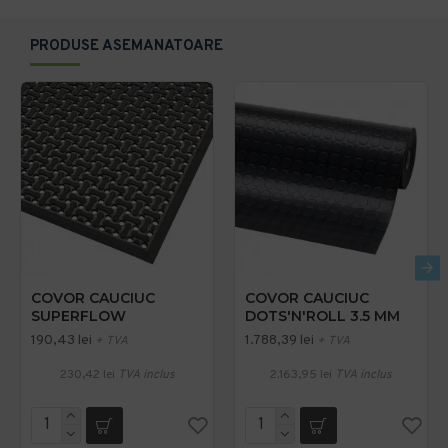
PRODUSE ASEMANATOARE
COVOR CAUCIUC
COVOR CAUCIUC
SUPERFLOW
DOTS'N'ROLL 3.5 MM
190,43 lei
1.788,39 lei
+ TVA
+ TVA
230,42 lei
TVA inclus
2.163,95 lei
TVA inclus