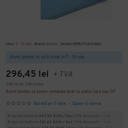
Stoc:
7 - 10 zile
Brand:
Notrax
Model:
NPI827C0024BU
Acest produs iti va fi livrat in 7 - 10 zile.
296,45 lei
+ TVA
358,70 lei
TVA inclus
Acest produs se poate comanda doar cu plata Card sau OP
Bazată pe 0 note.
-
Spune-ţi opinia
5
sau mai multe la
287,56 RON / buc
(3% discount)
+ TVA
9
sau mai multe la
281,63 RON / buc
(5% discount)
+ TVA