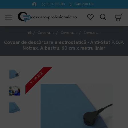
0314 100 110
0740 230 170
Covorase Profesionale
Covorase industriale antiderapante
Covoar de descărcare electrostatică - Anti-Stat P.O.P. Notrax, Albastru, 60 cm x metru liniar
Covoar de descărcare electrostatică - Anti-Stat P.O.P.
Notrax, Albastru, 60 cm x metru liniar
7 - 10 ZILE