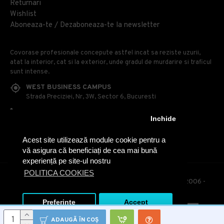
Returnari
Wishlist
Aboneaza-te / Dezaboneaza-te la newsletter
Covorase profesionale concepute astfel incat sa reziste uzurii,
atat la interior, cat si la exterior, unde gradul de murdarire si traficul
sunt intense.
WEST BUSINESS CAMPUS
Strada Preciziei, Nr, 3W, Sector 6, Bucuresti
0314 100 110
Inchide
0740 230 170
Acest site utilizează module cookie pentru a
OFFICE@COVOARE-PROFESIONALE.RO
vă asigura că beneficiați de cea mai bună
experiență pe site-ul nostru
POLITICA COOKIES
© Covoare Profesionale - Toate drepturile rezervate. 2006 -
2020
Preferinte
Accept
ADAUGĂ ÎN COŞ