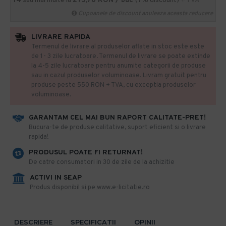
14
sau mai multe la
275,70 RON / buc
(7% discount)
+ TVA
Cupoanele de discount anuleaza aceasta reducere
LIVRARE RAPIDA
Termenul de livrare al produselor aflate in stoc este este
de 1- 3 zile lucratoare. Termenul de livrare se poate extinde
la 4-5 zile lucratoare pentru anumite categorii de produse
sau in cazul produselor voluminoase. Livram gratuit pentru
produse peste 550 RON + TVA, cu exceptia produselor
voluminoase.
GARANTAM CEL MAI BUN RAPORT CALITATE-PRET!
​Bucura-te de produse calitative, suport eficient si o livrare
rapida!
PRODUSUL POATE FI RETURNAT!
De catre consumatori in 30 de zile de la achizitie
ACTIVI IN SEAP
Produs disponibil si pe www.e-licitatie.ro
DESCRIERE
SPECIFICATII
OPINII