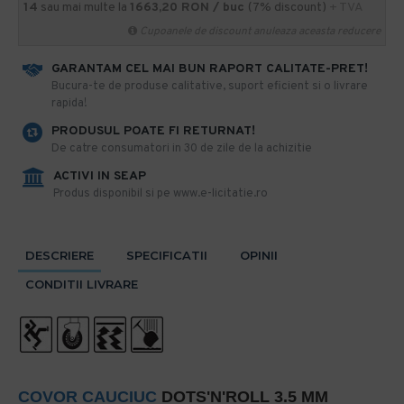
14
sau mai multe la
1663,20 RON / buc
(7% discount)
+ TVA
Cupoanele de discount anuleaza aceasta reducere
GARANTAM CEL MAI BUN RAPORT CALITATE-PRET!
​Bucura-te de produse calitative, suport eficient si o livrare
rapida!
PRODUSUL POATE FI RETURNAT!
De catre consumatori in 30 de zile de la achizitie
ACTIVI IN SEAP
Produs disponibil si pe www.e-licitatie.ro
DESCRIERE
SPECIFICATII
OPINII
CONDITII LIVRARE
COVOR CAUCIUC
DOTS'N'ROLL 3.5 MM