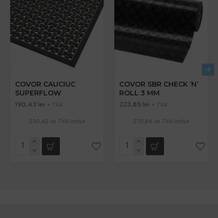
COVOR CAUCIUC
COVOR SBR CHECK ‘N’
SUPERFLOW
ROLL 3 MM
190,43 lei
223,85 lei
+ TVA
+ TVA
230,42 lei
TVA inclus
270,86 lei
TVA inclus