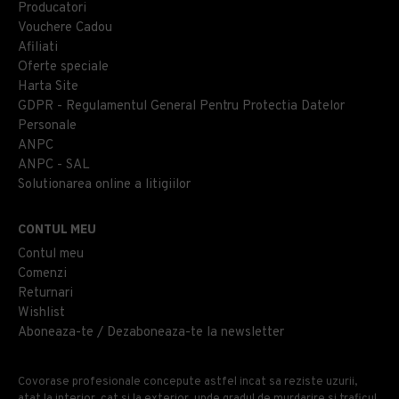
Producatori
Vouchere Cadou
Afiliati
Oferte speciale
Harta Site
GDPR - Regulamentul General Pentru Protectia Datelor
Personale
ANPC
ANPC - SAL
Solutionarea online a litigiilor
CONTUL MEU
Contul meu
Comenzi
Returnari
Wishlist
Aboneaza-te / Dezaboneaza-te la newsletter
Covorase profesionale concepute astfel incat sa reziste uzurii,
atat la interior, cat si la exterior, unde gradul de murdarire si traficul