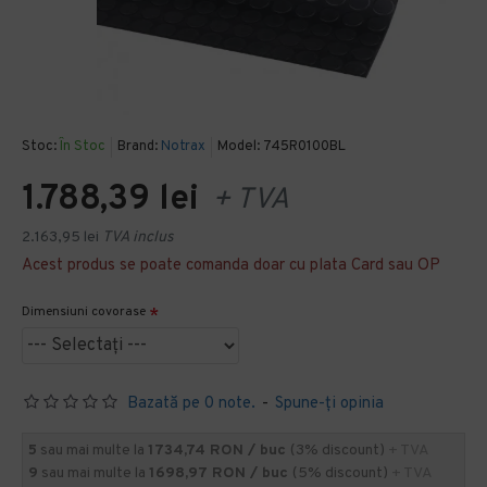
Stoc:
În Stoc
Brand:
Notrax
Model:
745R0100BL
1.788,39 lei
+ TVA
2.163,95 lei
TVA inclus
Acest produs se poate comanda doar cu plata Card sau OP
Dimensiuni covorase
Bazată pe 0 note.
-
Spune-ţi opinia
5
sau mai multe la
1734,74 RON / buc
(3% discount)
+ TVA
9
sau mai multe la
1698,97 RON / buc
(5% discount)
+ TVA