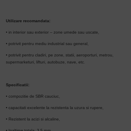
Utilizare recomandata:
• in interior sau exterior – zone umede sau uscate,
• potrivit pentru mediu industrial sau general,
• potrivit pentru cladiri, pe zone, statii, aeroporturi, metrou,
supermarketuri, lifturi, autobuze, nave, etc.
Specificatii:
• compozitie de SBR cauciuc,
• capacitati excelente la rezistenta la uzura si rupere,
• Rezistent la acizi si alcaline,
• Inaltime totala: 3.5 mm.