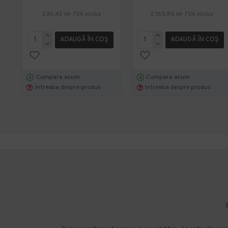
230,42 lei
TVA inclus
2.163,95 lei
TVA inclus
ADAUGĂ ÎN COŞ
ADAUGĂ ÎN COŞ
Cumpara acum
Cumpara acum
Intreaba despre produs
Intreaba despre produs