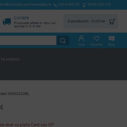
fice@covoare-profesionale.ro
0314 100 110
0740 230 170
Livrare
0 produs(e) - 0,00 lei
Produsele aflate in stoc vor
ajunge in 3-4 zile
Cont
Favorite
Blog
TIE KNEERX
del:
950S1222BL
A
da doar cu plata Card sau OP