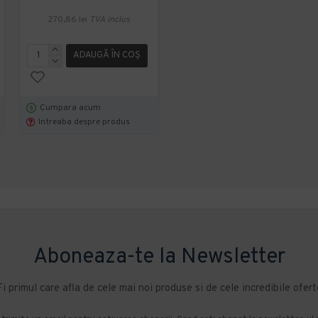
166,67 lei
+ TVA
270,86 lei
TVA inclus
201,67 lei
TVA inclus
ADAUGĂ ÎN COŞ
ADAUGĂ ÎN COŞ
Cumpara acum
Cumpara acum
Intreaba despre produs
Intreaba despre produs
Aboneaza-te la Newsletter
Fi primul care afla de cele mai noi produse si de cele incredibile ofert