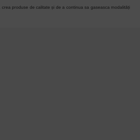
 crea produse de calitate și de a continua sa gaseasca modalități
COVOR CAUCIUC
COVOR CU STRIATII
RIB'N'ROLL 6 MM
RIB'N'ROLL 3 MM
251,92 lei
96,76 lei
+ TVA
+ TVA