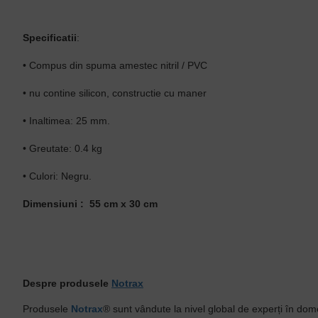
Specificatii
:
• Compus din spuma amestec nitril / PVC
• nu contine silicon, constructie cu maner
• Inaltimea: 25 mm.
• Greutate: 0.4 kg
• Culori: Negru.
Dimensiuni : 55 cm x 30 cm
Despre produsele
Notrax
Produsele
Notrax
® sunt vândute la nivel global de experți în dome