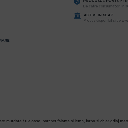
PRODUSUL POATE FI 
De catre consumatori in 30 
ACTIVI IN SEAP
Produs disponibil si pe www
VRARE
ete murdare / uleioase, parchet faianta si lemn, iarba si chiar grilaj meta