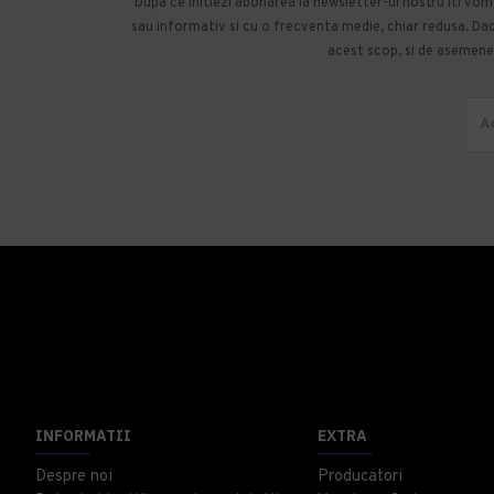
Dupa ce initiezi abonarea la newsletter-ul nostru iti vo
sau informativ si cu o frecventa medie, chiar redusa. Daca
acest scop, si de asemenea
INFORMATII
EXTRA
Despre noi
Producatori