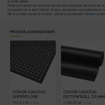
și multe altele.
Fiind unul dintre cei mai mari producători integrați din lume de co
inovatoare de a servi clienții. In plus, produsele sunt fabricate in un
De la condiții uscate la umede, utilizarea produselor
Notrax
contri
PRODUSE ASEMANATOARE
COVOR CAUCIUC
COVOR CAUCIUC
SUPERFLOW
DOTS'N'ROLL 3.5 MM
190,43 lei
1.788,39 lei
+ TVA
+ TVA