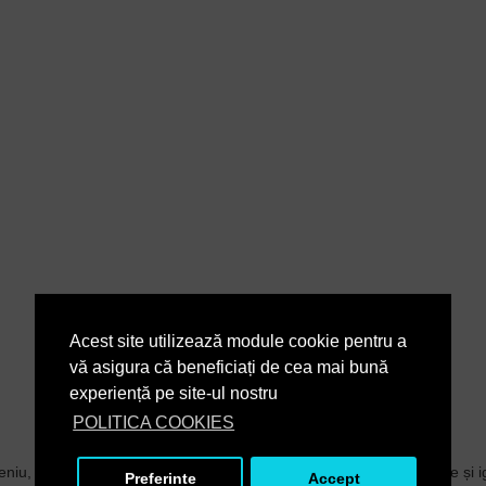
Acest site utilizează module cookie pentru a
vă asigura că beneficiați de cea mai bună
experiență pe site-ul nostru
POLITICA COOKIES
niu, care operează în segmente de nișă din domeniile de curățare și igienă
Preferinte
Accept