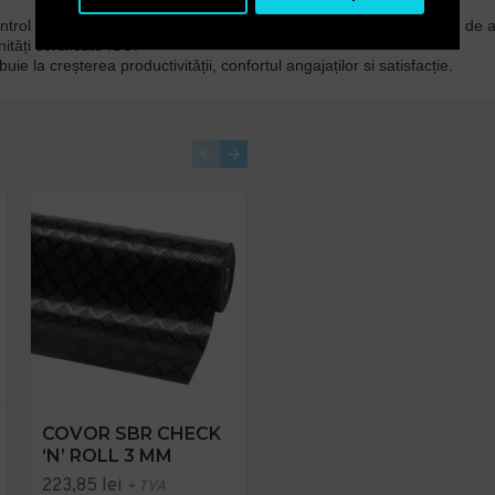
ntrol al prafului și covorașe industriale, angajamentul
Notrax
este de a
ități certificate ISO.
buie la creșterea productivității, confortul angajaților si satisfacție.
COVOR SBR CHECK
COVOR DIAMOND
‘N’ ROLL 3 MM
PLATE RUNNER 4.7
MM
223,85 lei
+ TVA