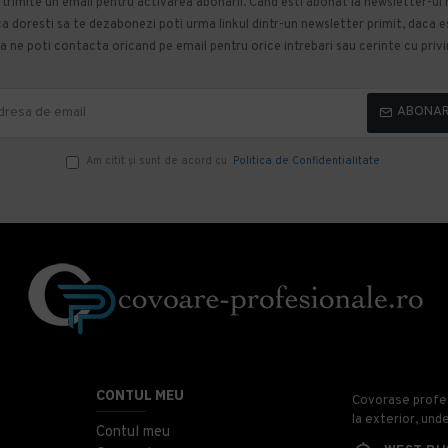
m trimite un email pentru activarea abonarii. Cand esti abonat la newsletter-ul
 doresti sa te dezabonezi poti urma linkul dintr-un newsletter primit, daca esti
 ne poti contacta oricand pe email pentru orice intrebari sau cerinte cu privir
ABONA
Am citit şi sunt de acord cu
Politica de Confidentialitate
CONTUL MEU
Covorase profesi
la exterior, und
Contul meu