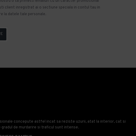
 nostru o sa primesti emailuri cu un caracter promotional
 client inregistrat ai o sectiune speciala in contul tau in
e la datele tale personale.
RE
onale concepute astfel incat sa reziste uzurii, atat la interior, cat si
e gradul de murdarire si traficul sunt intense.