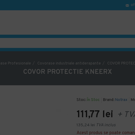
of
ase Profesionale
Covorase industriale antiderapante
COVOR PROTEC
COVOR PROTECTIE KNEERX
Stoc:
În Stoc
Brand:
Notrax
Mo
111,77 lei
+ TV
135,24 lei
TVA inclus
Acest produs se poate coman