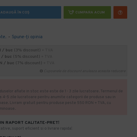
ADAUGĂ ÎN COŞ
CUMPARA ACUM
ote.
-
Spune-ţi opinia
 / buc
(3% discount)
+ TVA
 / buc
(5% discount)
+ TVA
N / buc
(7% discount)
+ TVA
Cupoanele de discount anuleaza aceasta reducere
duselor aflate in stoc este este de 1- 3 zile lucratoare. Termenul de
la 4-5 zile lucratoare pentru anumite categorii de produse sau in
oase. Livram gratuit pentru produse peste 550 RON + TVA, cu
uminoase.
UN RAPORT CALITATE-PRET!
ative, suport eficient si o livrare rapida!