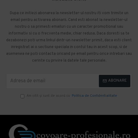
Dupa ce initiezi abonarea la newsletter-ul nostru iti vom trimite un
email pentru activarea abonarii. Cand esti abonat la newsletter-ul
nostru o sa primesti emailuri cu un caracter promotional sau
informativ si cu o frecventa medie, chiar redusa. Daca doresti sa te
dezabonezi poti urma linkul dintr-un newsletter primit, daca esti client
inregistrat ai o sectiune speciala in contul tau in acest scop, si de
asemenea ne poti contacta oricand pe email pentru orice intrebari sau
cerinte cu privire la datele tale personale.
ABONARE
Am citit şi sunt de acord cu
Politica de Confidentialitate