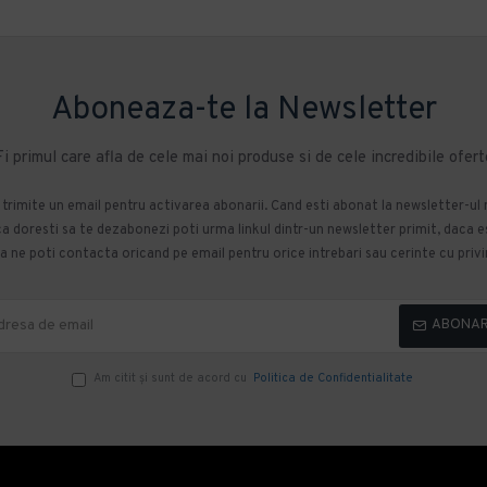
Aboneaza-te la Newsletter
Fi primul care afla de cele mai noi produse si de cele incredibile ofert
m trimite un email pentru activarea abonarii. Cand esti abonat la newsletter-ul
 doresti sa te dezabonezi poti urma linkul dintr-un newsletter primit, daca esti
 ne poti contacta oricand pe email pentru orice intrebari sau cerinte cu privir
ABONA
Am citit şi sunt de acord cu
Politica de Confidentialitate