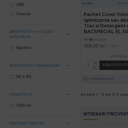
In stoc
Promo
ABS
Cauciuc
Pachet Covor folos
igienizanta sau de
Trax si Detergent 
BACSPECIAL EL 50
SPECIFICATII > UTILIZAT
IMPOTRIVA
PRP
637,63 lei
568,55 lei
+ TVA
Bacterii
687,95 lei
ADAUGĂ ÎN CO
SPECIFICATII > DIMENSIUNI
60 x 80
Cumpara acum
CAPACITATE
Afişare 1 - 5 din 5 (1 pag
1000 ml
INTREBARI FRECVEN
DESTINAT PENTRU