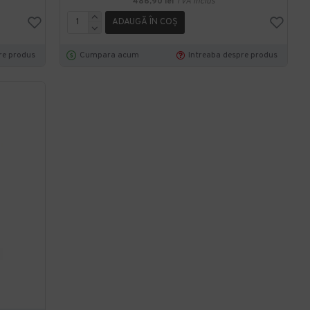
486,90 lei
TVA inclus
ADAUGĂ ÎN COŞ
re produs
Cumpara acum
Intreaba despre produs