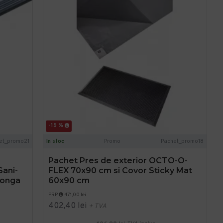
-15 %
et_promo21
In stoc
Promo
Pachet_promo18
e
Pachet Pres de exterior OCTO-O-
Sani-
FLEX 70x90 cm si Covor Sticky Mat
 Konga
60x90 cm
PRP
471,00 lei
402,40 lei
+ TVA