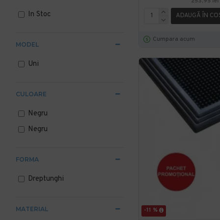
253,95 lei
In Stoc
ADAUGĂ ÎN CO
Cumpara acum
MODEL
Uni
CULOARE
Negru
Negru
FORMA
Dreptunghi
MATERIAL
-11 %