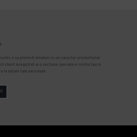
e
 nostru o sa primesti emailuri cu un caracter promotional
 client inregistrat ai o sectiune speciala in contul tau in
e la datele tale personale.
RE