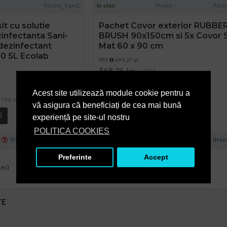
Pachet_Sani2
In stoc
Promo
Pach
it cu solutie
Pachet Covor exterior RUBBE
zinfectanta Sani-
BRUSH 90x150cm si 5x Covor S
dezinfectant
Mat 60 x 90 cm
0 5L Ecolab
PRP
695,37 lei
568,26 lei
+ TVA
687,59 lei
TVA inclus
Acest site utilizează module cookie pentru a
TVA inclus
vă asigura că beneficiați de cea mai bună
Ş
ADAUGĂ ÎN COŞ
experiență pe site-ul nostru
POLITICA COOKIES
Intreaba despre produs
Cumpara acum
Intreaba desp
Preferinte
Accept
ini)
TE