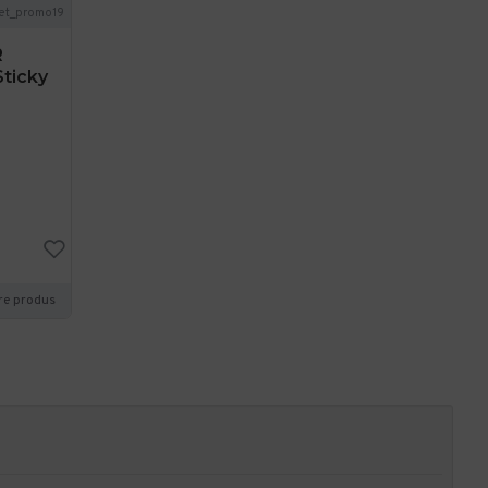
et_promo19
R
ticky
re produs