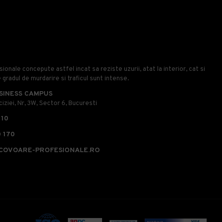
onale concepute astfel incat sa reziste uzurii, atat la interior, cat si
e gradul de murdarire si traficul sunt intense.
SINESS CAMPUS
iziei, Nr, 3W, Sector 6, Bucuresti
110
 170
COVOARE-PROFESIONALE.RO