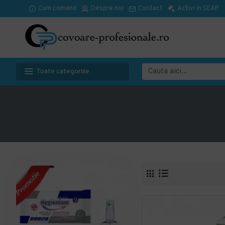
Cum comand
Despre noi
Contact
Activi in SEAP
Toate categoriile