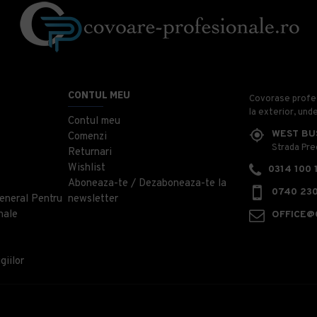
CONTUL MEU
Covorase profesi
la exterior, und
Contul meu
WEST BU
Comenzi
Strada Prec
Returnari
Wishlist
0314 100 
Aboneaza-te / Dezaboneaza-te la
0740 230
eneral Pentru
newsletter
nale
OFFICE@
giilor