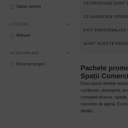
CE PRODUSE SUNT I
Sapun spuma
CE AVANTAJE OFERĂ
UTILIZARE
POT PERSONALIZA U
Manual
SUNT ACESTE PROD
TIP REUMPLERE
Rezerve proprii
Pachete promot
Spații Comercia
Descoperă ofertele noastre
curățenie
, detergenti, a
companii diverse, spitale,
normelor de igienă. Econom
detaliu.