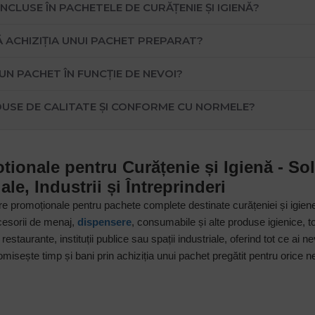
NCLUSE ÎN PACHETELE DE CURĂȚENIE ȘI IGIENĂ?
 ACHIZIȚIA UNUI PACHET PREPARAT?
N PACHET ÎN FUNCȚIE DE NEVOI?
USE DE CALITATE ȘI CONFORME CU NORMELE?
ionale pentru Curățenie și Igienă - So
le, Industrii și Întreprinderi
 promoționale pentru pachete complete destinate curățeniei și igienei.
ccesorii de menaj,
dispensere
, consumabile și alte produse igienice, t
 restaurante, instituții publice sau spații industriale, oferind tot ce a
isește timp și bani prin achiziția unui pachet pregătit pentru orice nev