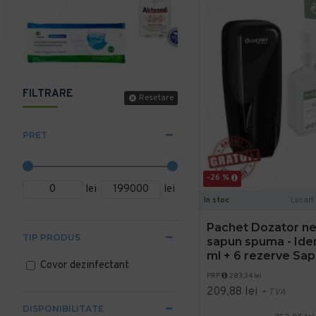
FILTRARE
Resetare
PRET
-26 %
lei
lei
In stoc
Lucart
Pachet Dozator neg
TIP PRODUS
sapun spuma - Iden
ml + 6 rezerve Sap
Covor dezinfectant
PRP
283,34 lei
209,88 lei
+ TVA
DISPONIBILITATE