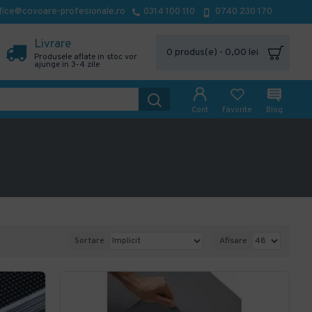
fice@covoare-profesionale.ro
0314 100 110
0740 230 170
Livrare
0 produs(e) - 0,00 lei
Produsele aflate in stoc vor
ajunge in 3-4 zile
Cont
Favorite
Blog
Sortare
Afisare