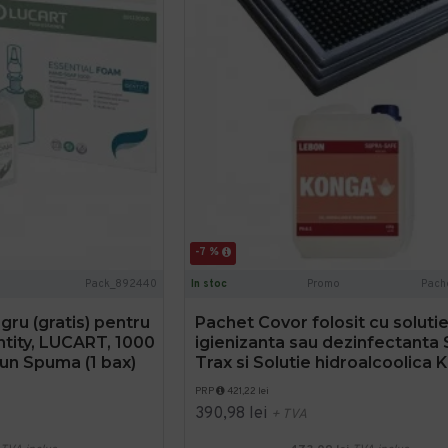
-7 %
Pack_892440
In stoc
Promo
Pach
ru (gratis) pentru
Pachet Covor folosit cu soluti
tity, LUCART, 1000
igienizanta sau dezinfectanta 
un Spuma (1 bax)
Trax si Solutie hidroalcoolica
PRP
421,22 lei
390,98 lei
+ TVA