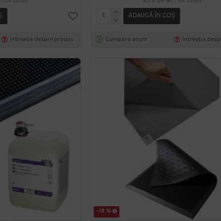
TVA inclus
473,09 lei
TVA inclus
Ş
ADAUGĂ ÎN COŞ
Intreaba despre produs
Cumpara acum
Intreaba desp
-18 %