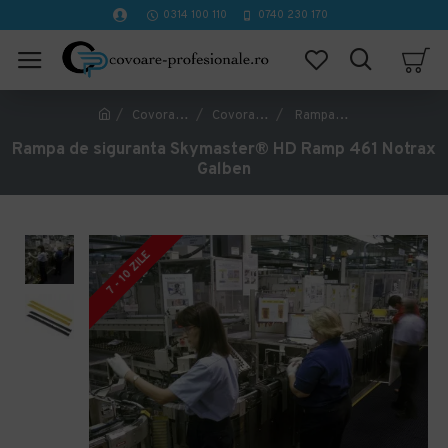
0314 100 110
0740 230 170
Covorase Profesionale
Covorase industriale antiderapante
Rampa de siguranta Skymaster® HD Ramp 461 Notrax Galben
Rampa de siguranta Skymaster® HD Ramp 461 Notrax
Galben
7 - 10 ZILE