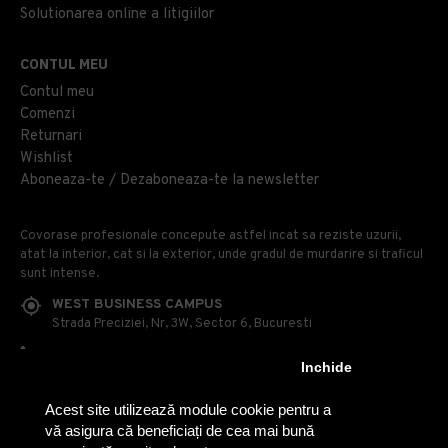
Solutionarea online a litigiilor
CONTUL MEU
Contul meu
Comenzi
Returnari
Wishlist
Aboneaza-te / Dezaboneaza-te la newsletter
Covorase profesionale concepute astfel incat sa reziste uzurii,
atat la interior, cat si la exterior, unde gradul de murdarire si traficul
sunt intense.
WEST BUSINESS CAMPUS
Strada Preciziei, Nr, 3W, Sector 6, Bucuresti
0314 100 110
Inchide
0740 230 170
Acest site utilizează module cookie pentru a
OFFICE@COVOARE-PROFESIONALE.RO
vă asigura că beneficiați de cea mai bună