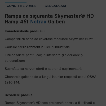
CONDITII LIVRARE
DESCARCARI
Rampa de siguranta Skymaster® HD
Ramp 461
Notrax
Galben
Caracteristicile produsului
Compatibil cu seria de covorașe modulare Skywalker HD™
Cauciuc nitrilic rezistent la uleiuri industriale.
Linii de tăiere pentru colțuri interioare și exterioare și
personalizare
Suprafața cu nervuri oferă o aderență suplimentară.
Chenarele galbene de-a lungul laturilor respectă codul OSHA
1910-144.
Descriere produs
Rampa Skymaster® HD este proiectată pentru a fi utilizată cu