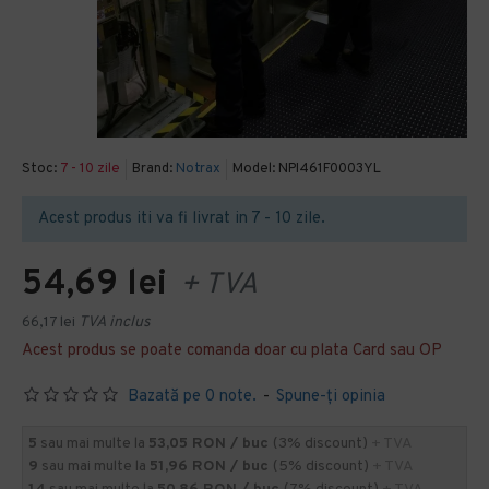
Stoc:
7 - 10 zile
Brand:
Notrax
Model:
NPI461F0003YL
Acest produs iti va fi livrat in 7 - 10 zile.
54,69 lei
+ TVA
66,17 lei
TVA inclus
Acest produs se poate comanda doar cu plata Card sau OP
Bazată pe 0 note.
-
Spune-ţi opinia
5
sau mai multe la
53,05 RON / buc
(3% discount)
+ TVA
9
sau mai multe la
51,96 RON / buc
(5% discount)
+ TVA