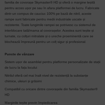
familia de covorașe Skymaster® HD și oferă o margine teșită
pentru acces ușor pe sau în afara platformei de lucru. Fabricate
dintr-un compus de cauciuc 100% pe bază de nitril, aceste
rampe sunt fabricate pentru medii industriale uscate și
rezistente. Toate lungimile rampei se potrivesc cu sistemul de
interblocare tată/mama al covorașelor. Acestea sunt teșite și
turnate, cu colțuri mitralate și o ureche proeminentă care se
blochează împreună pentru un colț sigur și profesional.
Puncte de vânzare
Sistem ușor de asamblat pentru platforme personalizate de stații
de lucru la fața locului
Nitrilul oferă cel mai înalt nivel de rezistență la substanțe
chimice, uleiuri și grăsimi
Compatibil cu oricare dintre covorașele din familia Skymaster®
HD
Marginile teșite previn împiedicarea