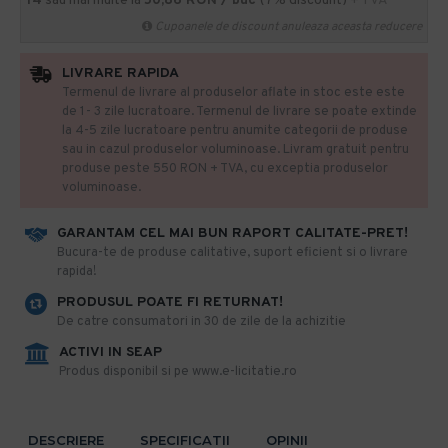
14
sau mai multe la
50,86 RON / buc
(7% discount)
+ TVA
Cupoanele de discount anuleaza aceasta reducere
LIVRARE RAPIDA
Termenul de livrare al produselor aflate in stoc este este
de 1- 3 zile lucratoare. Termenul de livrare se poate extinde
la 4-5 zile lucratoare pentru anumite categorii de produse
sau in cazul produselor voluminoase. Livram gratuit pentru
produse peste 550 RON + TVA, cu exceptia produselor
voluminoase.
GARANTAM CEL MAI BUN RAPORT CALITATE-PRET!
​Bucura-te de produse calitative, suport eficient si o livrare
rapida!
PRODUSUL POATE FI RETURNAT!
De catre consumatori in 30 de zile de la achizitie
ACTIVI IN SEAP
Produs disponibil si pe www.e-licitatie.ro
DESCRIERE
SPECIFICATII
OPINII