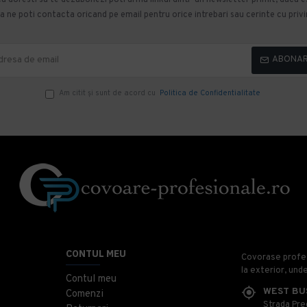
 ne poti contacta oricand pe email pentru orice intrebari sau cerinte cu privir
ABONA
Am citit şi sunt de acord cu
Politica de Confidentialitate
CONTUL MEU
Covorase profesi
la exterior, und
Contul meu
WEST BU
Comenzi
Strada Prec