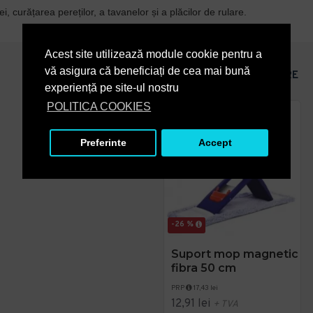
 curățarea pereților, a tavanelor și a plăcilor de rulare.
Acest site utilizează module cookie pentru a
vă asigura că beneficiați de cea mai bună
PRODUSE ASEMANATOARE
experiență pe site-ul nostru
POLITICA COOKIES
Preferinte
Accept
-26 %
Suport mop magnetic
fibra 50 cm
PRP
17,43 lei
12,91 lei
+ TVA