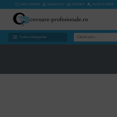
Cum comand
Despre noi
Contact
Activi in SEAP
Toate categoriile