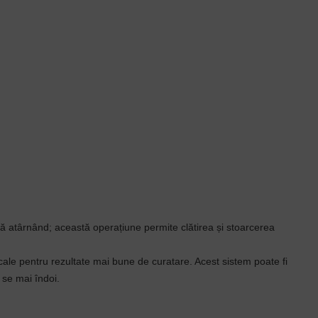
că atârnând; această operațiune permite clătirea și stoarcerea
cale pentru rezultate mai bune de curatare. Acest sistem poate fi
a se mai îndoi.