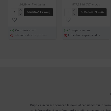
24,19 lei
TVA inclus
577,82 lei
TVA inclus
ADAUGĂ ÎN COŞ
ADAUGĂ ÎN COŞ
Cumpara acum
Cumpara acum
Intreaba despre produs
Intreaba despre produs
Dupa ce initiezi abonarea la newsletter-ul nostru iti vo
sau informativ si cu o frecventa medie, chiar redusa. Daca