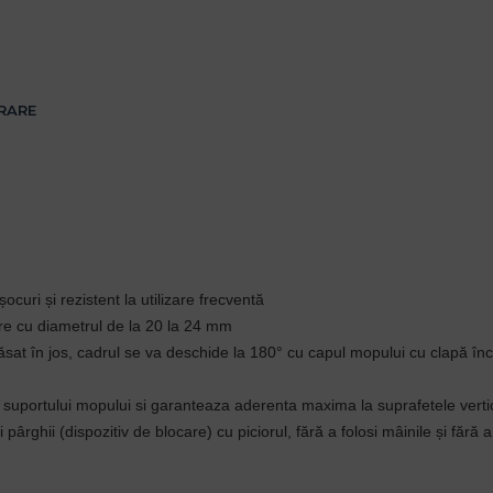
VRARE
ocuri și rezistent la utilizare frecventă
ere cu diametrul de la 20 la 24 mm
sat în jos, cadrul se va deschide la 180° cu capul mopului cu clapă în
e suportului mopului si garanteaza aderenta maxima la suprafetele verti
 pârghii (dispozitiv de blocare) cu piciorul, fără a folosi mâinile și fără 