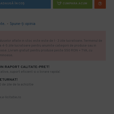
ADAUGĂ ÎN COŞ
CUMPARA ACUM
ote.
-
Spune-ţi opinia
duselor aflate in stoc este este de 1- 3 zile lucratoare. Termenul de
la 4-5 zile lucratoare pentru anumite categorii de produse sau in
oase. Livram gratuit pentru produse peste 550 RON + TVA, cu
uminoase.
UN RAPORT CALITATE-PRET!
ative, suport eficient si o livrare rapida!
RETURNAT!
de zile de la achizitie
.e-licitatie.ro