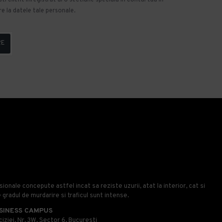
e la datele tale personale.
RE
onale concepute astfel incat sa reziste uzurii, atat la interior, cat si
e gradul de murdarire si traficul sunt intense.
SINESS CAMPUS
iziei, Nr, 3W, Sector 6, Bucuresti