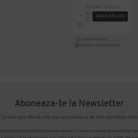
15,62 lei
TVA inclus
ADAUGĂ ÎN COŞ
Cumpara acum
Intreaba despre produs
Aboneaza-te la Newsletter
Fi primul care afla de cele mai noi produse si de cele incredibile ofert
m trimite un email pentru activarea abonarii. Cand esti abonat la newsletter-ul
 doresti sa te dezabonezi poti urma linkul dintr-un newsletter primit, daca esti