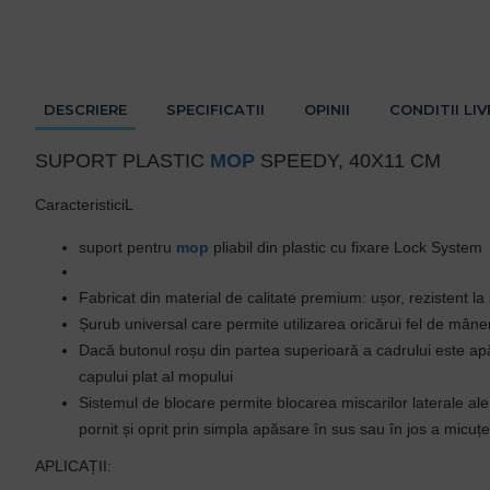
DESCRIERE
SPECIFICATII
OPINII
CONDITII LI
SUPORT PLASTIC
MOP
SPEEDY, 40X11 CM
CaracteristiciL
suport pentru
mop
pliabil din plastic cu fixare Lock System
Fabricat din material de calitate premium: ușor, rezistent la ș
Șurub universal care permite utilizarea oricărui fel de mân
Dacă butonul roșu din partea superioară a cadrului este apă
capului plat al mopului
Sistemul de blocare permite blocarea miscarilor laterale al
pornit și oprit prin simpla apăsare în sus sau în jos a micuței
APLICAȚII: