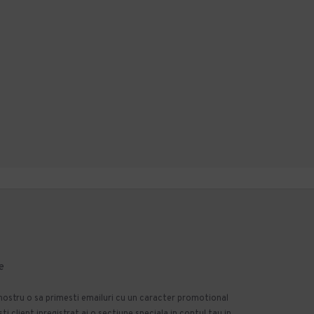
e
 nostru o sa primesti emailuri cu un caracter promotional
 client inregistrat ai o sectiune speciala in contul tau in