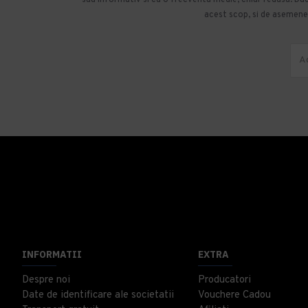
acest scop, si de asemenea
INFORMATII
EXTRA
Despre noi
Producatori
Date de identificare ale societatii
Vouchere Cadou