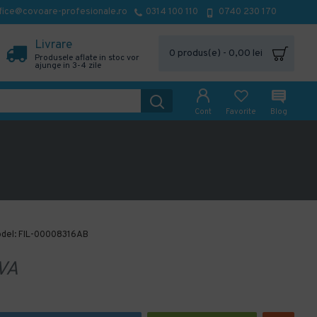
fice@covoare-profesionale.ro
0314 100 110
0740 230 170
Livrare
0 produs(e) - 0,00 lei
Produsele aflate in stoc vor
ajunge in 3-4 zile
Cont
Favorite
Blog
del:
FIL-00008316AB
VA