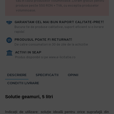
sau in cazul produselor voluminoase. Livram gratuit pentru
produse peste 550 RON + TVA, cu exceptia produselor
voluminoase.
GARANTAM CEL MAI BUN RAPORT CALITATE-PRET!
​Bucura-te de produse calitative, suport eficient si o livrare
rapida!
PRODUSUL POATE FI RETURNAT!
De catre consumatori in 30 de zile de la achizitie
ACTIVI IN SEAP
Produs disponibil si pe www.e-licitatie.ro
DESCRIERE
SPECIFICATII
OPINII
CONDITII LIVRARE
Solutie geamuri, 5 litri
Indicații de utilizare: soluție ideală pentru orice suprafaţă din