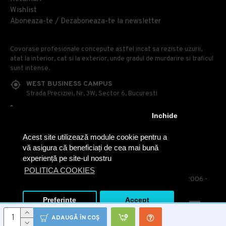
Wishlist
Aboneaza-te / Dezaboneaza-te la newsletter
Covorase profesionale concepute astfel incat sa reziste uzurii,
atat la interior, cat si la exterior, unde gradul de murdarire si traficul
sunt intense.
WEST BUSINESS CAMPUS
Strada Preciziei, Nr, 3W, Sector 6, Bucuresti
0314 100 110
Inchide
0740 230 170
Acest site utilizează module cookie pentru a
OFFICE@COVOARE-PROFESIONALE.RO
vă asigura că beneficiați de cea mai bună
experiență pe site-ul nostru
POLITICA COOKIES
© Covoare Profesionale - Toate drepturile rezervate. 2006 -
2020
Preferinte
Accept
ADAUGĂ ÎN COŞ