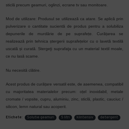
sticlă precum geamuri, oglinzi, ecrane tv sau monitoare.
Mod de utilizare: Produsul se utilizează ca atare. Se aplică prin
pulverizare o cantitate sucientă de produs pentru a solubiliza
depunerile de murdărie de pe suprafețe. Curățarea se
realizează prin tehnica ștergerii suprafețelor cu o lavetă textilă
uscată și curată. Stergeţi suprafaţa cu un material textil moale,
ce nu lasă scame.
Nu necesită clătire.
Acest produs de curățare versatil este, de asemenea, compatibil
cu majoritatea materialelor precum: oțel inoxidabil, metale
cromate / vopsite, cupru, aluminiu, zinc, sticlă, plastic, cauciuc /
silicon, lemn natural sau acoperit.
Etichete:
Solutie geamuri
5 litri
klintensiv
detergent