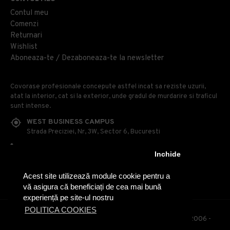
Contul meu
Comenzi
Returnari
Wishlist
Aboneaza-te / Dezaboneaza-te la newsletter
Covorase profesionale concepute astfel incat sa reziste uzurii,
atat la interior, cat si la exterior, unde gradul de murdarire si traficul
sunt intense.
WEST BUSINESS CAMPUS
Strada Preciziei, Nr, 3W, Sector 6, Bucuresti
0314 100 110
Inchide
0740 230 170
Acest site utilizează module cookie pentru a
OFFICE@COVOARE-PROFESIONALE.RO
vă asigura că beneficiați de cea mai bună
experiență pe site-ul nostru
POLITICA COOKIES
© Covoare Profesionale - Toate drepturile rezervate. 2006 -
2020