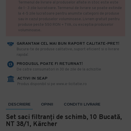
Termenul de livrare al produselor aflate in stoc este este
de 1- 3 zile lucratoare. Termenul de livrare se poate extinde
la 4-5 zile lucratoare pentru anumite categorii de produse
sau in cazul produselor voluminoase. Livram gratuit pentru
produse peste 550 RON + TVA, cu exceptia produselor
voluminoase.
GARANTAM CEL MAI BUN RAPORT CALITATE-PRET!
​Bucura-te de produse calitative, suport eficient si o livrare
rapida!
PRODUSUL POATE FI RETURNAT!
De catre consumatori in 30 de zile de la achizitie
ACTIVI IN SEAP
Produs disponibil si pe www.e-licitatie.ro
DESCRIERE
OPINII
CONDITII LIVRARE
Set saci filtranți de schimb, 10 Bucată,
NT 38/1, Kärcher