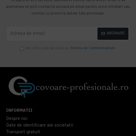
inregistrat ai o sectiune speciala in contul tau in acest scop, si de
asemenea ne poti contacta oricand pe email pentru orice intrebari sau
cerinte cu privire la datele tale personale.
ABONARE
Am citit şi sunt de acord cu
Politica de Confidentialitate
INFORMATII
Despre noi
Date de identificare ale societatii
Transport gratuit