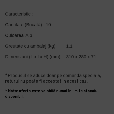
Caracteristici:
Cantitate (Bucată)
10
Culoarea
Alb
Greutate cu ambalaj (kg)
1,1
Dimensiuni (L x l x H) (mm)
310 x 280 x 71
*Produsul se aduce doar pe comanda speciala,
returul nu poate fi acceptat in acest caz.
* Nota: oferta este valabilă numai în limita stocului
disponibil.