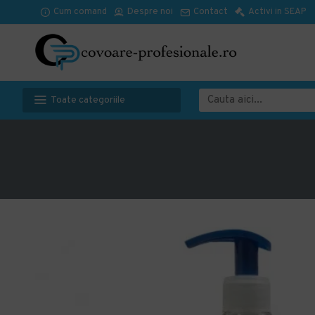
Cum comand
Despre noi
Contact
Activi in SEAP
Toate categoriile