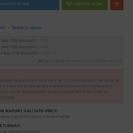
ADAUGĂ ÎN COŞ
CUMPARA ACUM
ote.
-
Spune-ţi opinia
/ buc
(3% discount)
+ TVA
/ buc
(5% discount)
+ TVA
 / buc
(7% discount)
+ TVA
Cupoanele de discount anuleaza aceasta reducere
duselor aflate in stoc este este de 1- 3 zile lucratoare. Termenul de
la 4-5 zile lucratoare pentru anumite categorii de produse sau in
oase. Livram gratuit pentru produse peste 550 RON + TVA, cu
uminoase.
UN RAPORT CALITATE-PRET!
ative, suport eficient si o livrare rapida!
RETURNAT!
de zile de la achizitie