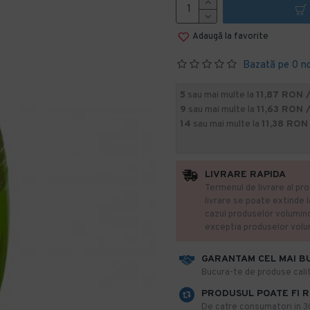
Adaugă la favorite
Bazată pe 0 n
5
sau mai multe la
11,87 RON 
9
sau mai multe la
11,63 RON 
14
sau mai multe la
11,38 RON
LIVRARE RAPIDA
Termenul de livrare al pro
livrare se poate extinde 
cazul produselor volumin
exceptia produselor vol
GARANTAM CEL MAI B
​Bucura-te de produse calit
PRODUSUL POATE FI 
De catre consumatori in 30 