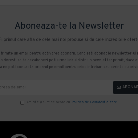
Aboneaza-te la Newsletter
Fi primul care afla de cele mai noi produse si de cele incredibile ofert
m trimite un email pentru activarea abonarii. Cand esti abonat la newsletter-ul
 doresti sa te dezabonezi poti urma linkul dintr-un newsletter primit, daca esti
 ne poti contacta oricand pe email pentru orice intrebari sau cerinte cu privir
ABONA
Am citit şi sunt de acord cu
Politica de Confidentialitate