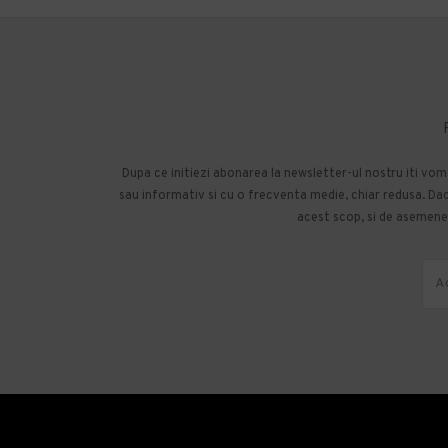
Dupa ce initiezi abonarea la newsletter-ul nostru iti vo
sau informativ si cu o frecventa medie, chiar redusa. Daca
acest scop, si de asemenea