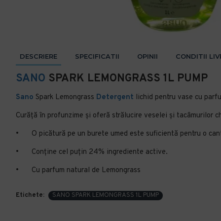
DESCRIERE
SPECIFICATII
OPINII
CONDITII LI
SANO
SPARK LEMONGRASS 1L PUMP
Sano
Spark Lemongrass
Detergent
lichid pentru vase cu parf
Curăţă în profunzime și oferă strălucire veselei și tacâmurilor ch
•
O picătură pe un burete umed este suficientă pentru o can
•
Conține cel puțin 24% ingrediente active.
•
Cu parfum natural de Lemongrass
Etichete:
SANO SPARK LEMONGRASS 1L PUMP