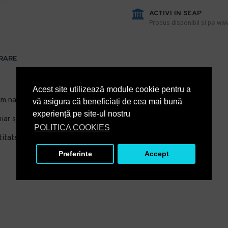
ACTIVI IN SEAP
Produs disponibil si pe www
VRARE
Acest site utilizează module cookie pentru a
um natural de Lemongrass.
vă asigura că beneficiați de cea mai bună
experiență pe site-ul nostru
iar şi în apă caldă sau rece.
POLITICA COOKIES
titate mare de vase şi tacâmuri.
Preferinte
Accept