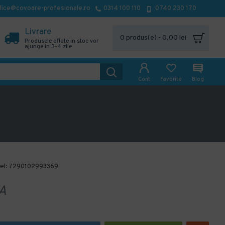
fice@covoare-profesionale.ro
0314 100 110
0740 230 170
Livrare
0 produs(e) - 0,00 lei
Produsele aflate in stoc vor
ajunge in 3-4 zile
Cont
Favorite
Blog
el:
7290102993369
A