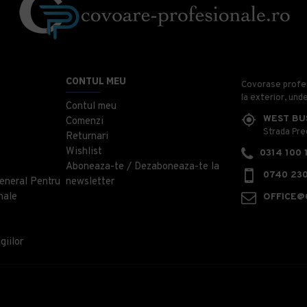
CONTUL MEU
Covorase profesi
la exterior, und
Contul meu
WEST BU
Comenzi
Strada Prec
Returnari
Wishlist
0314 100 
Aboneaza-te / Dezaboneaza-te la
0740 230
eneral Pentru
newsletter
nale
OFFICE@
giilor