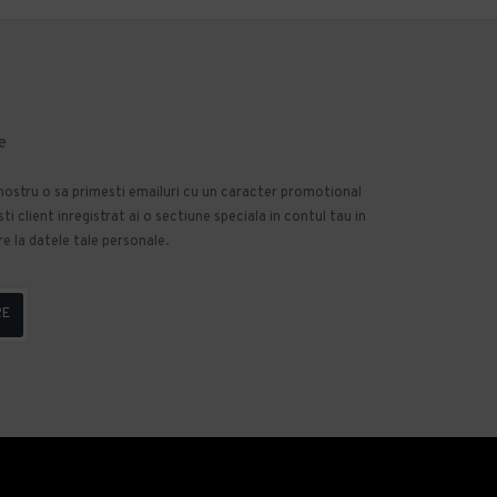
e
 nostru o sa primesti emailuri cu un caracter promotional
 client inregistrat ai o sectiune speciala in contul tau in
e la datele tale personale.
RE