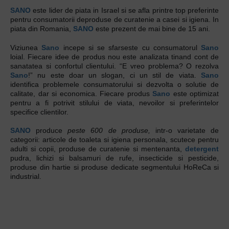
SANO
este lider de piata in Israel si se afla printre top preferinte
pentru consumatorii deproduse de curatenie a casei si igiena. In
piata din Romania,
SANO
este prezent de mai bine de 15 ani.
Viziunea
Sano
incepe si se sfarseste cu consumatorul
Sano
loial. Fiecare idee de produs nou este analizata tinand cont de
sanatatea si confortul clientului. “E vreo problema? O rezolva
Sano
!” nu este doar un slogan, ci un stil de viata.
Sano
identifica problemele consumatorului si dezvolta o solutie de
calitate, dar si economica. Fiecare produs
Sano
este optimizat
pentru a fi potrivit stilului de viata, nevoilor si preferintelor
specifice clientilor.
SANO
produce
peste 600 de produse,
intr-o varietate de
categorii: articole de toaleta si igiena personala, scutece pentru
adulti si copii, produse de curatenie si mentenanta,
detergent
pudra, lichizi si balsamuri de rufe, insecticide si pesticide,
produse din hartie si produse dedicate segmentului HoReCa si
industrial.