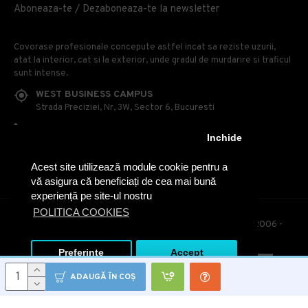
Aboneaza-te / Dezaboneaza-te la newsletter
Covorase profesionale concepute astfel incat sa reziste uzurii,
atat la interior, cat si la exterior, unde gradul de murdarire si traficul
sunt intense.
WEST BUSINESS CAMPUS
Strada Preciziei, Nr, 3W, Sector 6, Bucuresti
0314 100 110
Inchide
0740 230 170
Acest site utilizează module cookie pentru a
OFFICE@COVOARE-PROFESIONALE.RO
vă asigura că beneficiați de cea mai bună
experiență pe site-ul nostru
POLITICA COOKIES
© Covoare Profesionale - Toate drepturile rezervate. 2006 -
2020
Preferinte
Accept
ADAUGĂ ÎN COŞ