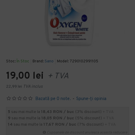
Stoc:
În Stoc
Brand:
Sano
Model:
7290102991105
19,00 lei
+ TVA
22,99 lei
TVA inclus
Bazată pe 0 note.
-
Spune-ţi opinia
5
sau mai multe la
18,43 RON / buc
(3% discount)
+ TVA
9
sau mai multe la
18,05 RON / buc
(5% discount)
+ TVA
14
sau mai multe la
17,67 RON / buc
(7% discount)
+ TVA
Cupoanele de discount anuleaza aceasta reducere