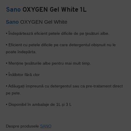
Sano
OXYGEN Gel White 1L
Sano
OXYGEN Gel White
• Îndepărtează eficient petele dificile de pe ţesături albe.
• Eficient cu petele dificile pe care detergentul obișnuit nu le
poate îndepărta.
• Menține ţesăturile albe pentru mai mult timp.
• Înălbitor fără clor
• Adăugați împreună cu detergentul sau ca pre-tratament direct
pe pete.
• Disponibil în ambalaje de 1L și 3 L
Despre produsele
SANO