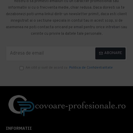
nostru o sa primesti emailuri cu un caracter promotional sau
informativ si cu o frecventa medie, chiar redusa. Daca doresti sa te
dezabonezi poti urma linkul dintr-un newsletter primit, daca esti client
inregistrat ai o sectiune speciala in contul tau in acest scop, si de
asemenea ne poti contacta oricand pe email pentru orice intrebari sau
cerinte cu privire la datele tale personale.
ABONARE
Am citit şi sunt de acord cu
Politica de Confidentialitate
INFORMATII