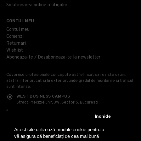
Solutionarea online a litigiilor
CONTUL MEU
Contul meu
Comenzi
Returnari
Wishlist
Aboneaza-te / Dezaboneaza-te la newsletter
Covorase profesionale concepute astfel incat sa reziste uzurii,
atat la interior, cat si la exterior, unde gradul de murdarire si traficul
sunt intense.
WEST BUSINESS CAMPUS
Strada Preciziei, Nr, 3W, Sector 6, Bucuresti
0314 100 110
Inchide
0740 230 170
Acest site utilizează module cookie pentru a
OFFICE@COVOARE-PROFESIONALE.RO
vă asigura că beneficiați de cea mai bună