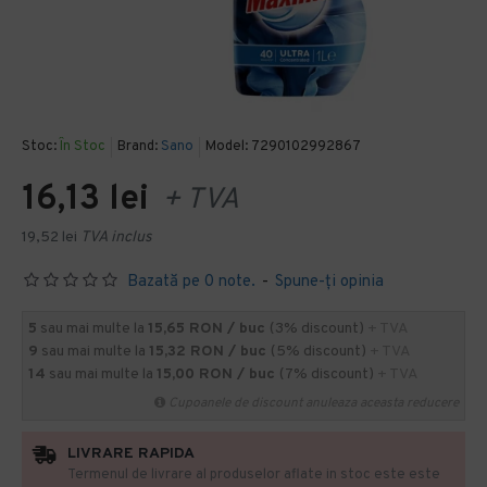
Stoc:
În Stoc
Brand:
Sano
Model:
7290102992867
16,13 lei
+ TVA
19,52 lei
TVA inclus
Bazată pe 0 note.
-
Spune-ţi opinia
5
sau mai multe la
15,65 RON / buc
(3% discount)
+ TVA
9
sau mai multe la
15,32 RON / buc
(5% discount)
+ TVA
14
sau mai multe la
15,00 RON / buc
(7% discount)
+ TVA
Cupoanele de discount anuleaza aceasta reducere
LIVRARE RAPIDA
Termenul de livrare al produselor aflate in stoc este este