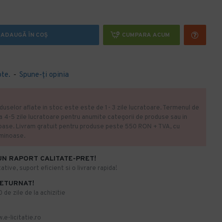
ADAUGĂ ÎN COŞ
CUMPARA ACUM
ote.
-
Spune-ţi opinia
duselor aflate in stoc este este de 1- 3 zile lucratoare. Termenul de
la 4-5 zile lucratoare pentru anumite categorii de produse sau in
oase. Livram gratuit pentru produse peste 550 RON + TVA, cu
uminoase.
UN RAPORT CALITATE-PRET!
ative, suport eficient si o livrare rapida!
RETURNAT!
de zile de la achizitie
.e-licitatie.ro