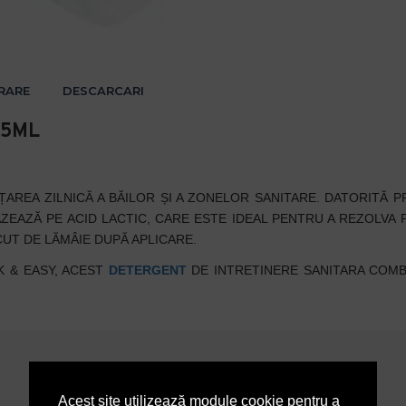
VRARE
DESCARCARI
25ML
AREA ZILNICĂ A BĂILOR ȘI A ZONELOR SANITARE.
DATORITĂ P
AZEAZĂ PE ACID LACTIC, CARE ESTE IDEAL PENTRU A REZOLVA 
UT DE LĂMÂIE DUPĂ APLICARE.
K & EASY, ACEST
DETERGENT
DE INTRETINERE SANITARA COMB
Acest site utilizează module cookie pentru a