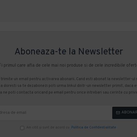
Aboneaza-te la Newsletter
Fi primul care afla de cele mai noi produse si de cele incredibile ofert
m trimite un email pentru activarea abonarii. Cand esti abonat la newsletter-ul
 doresti sa te dezabonezi poti urma linkul dintr-un newsletter primit, daca esti
 ne poti contacta oricand pe email pentru orice intrebari sau cerinte cu privir
ABONA
Am citit şi sunt de acord cu
Politica de Confidentialitate