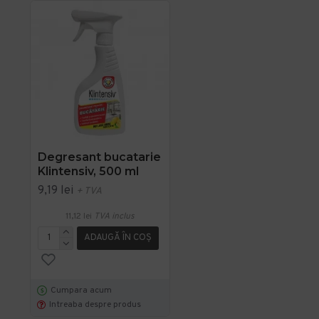
Degresant bucatarie
Klintensiv, 500 ml
9,19 lei
+ TVA
11,12 lei
TVA inclus
ADAUGĂ ÎN COŞ
Cumpara acum
Intreaba despre produs