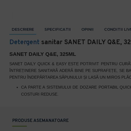
DESCRIERE
SPECIFICATII
OPINII
CONDITII LI
Detergent
sanitar SANET DAILY Q&E, 3
SANET DAILY Q&E, 325ML
SANET DAILY QUICK & EASY ESTE POTRIVIT PENTRU CURĂȚ
ÎNTREȚINERE SANITARĂ ADERĂ BINE PE SUPRAFEȚE,
SE B
PENTRU ÎNDEPĂRTAREA SĂPUNULUI ȘI LASĂ UN MIROS PLĂC
CA PARTE A SISTEMULUI DE DOZARE PORTABIL QUIC
COSTURI REDUSE.
PRODUSE ASEMANATOARE