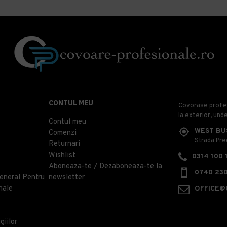
CONTUL MEU
Covorase profesi
la exterior, und
Contul meu
WEST BU
Comenzi
Strada Prec
Returnari
Wishlist
0314 100 
Aboneaza-te / Dezaboneaza-te la
0740 230
eneral Pentru
newsletter
nale
OFFICE@
giilor