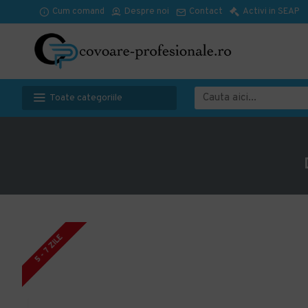
Cum comand
Despre noi
Contact
Activi in SEAP
Toate categoriile
5 - 7 ZILE