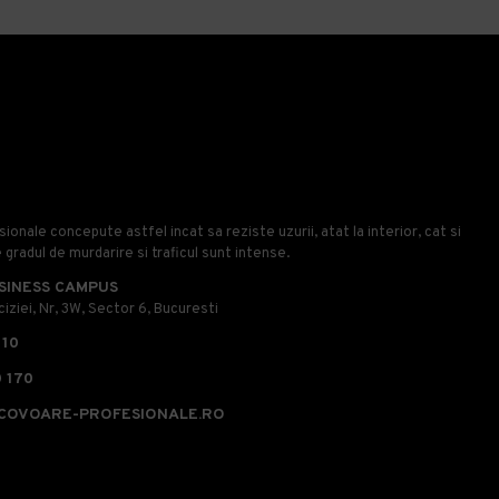
onale concepute astfel incat sa reziste uzurii, atat la interior, cat si
e gradul de murdarire si traficul sunt intense.
SINESS CAMPUS
iziei, Nr, 3W, Sector 6, Bucuresti
110
 170
COVOARE-PROFESIONALE.RO