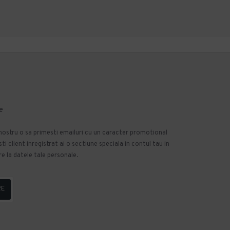
e
 nostru o sa primesti emailuri cu un caracter promotional
 client inregistrat ai o sectiune speciala in contul tau in
e la datele tale personale.
RE