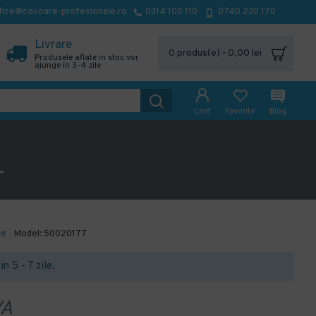
fice@covoare-profesionale.ro
0314 100 110
0740 230 170
Livrare
0 produs(e) - 0,00 lei
Produsele aflate in stoc vor
ajunge in 3-4 zile
Cont
Favorite
Blog
L
re
Model:
50020177
in 5 - 7 zile.
VA