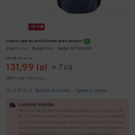
-20 %
Clienti care au achizitionat acest produs:
11
Stoc:
În Stoc
Brand:
Pulse
Model:
APTSKG093
PRP
164,99 lei
131,99 lei
+ TVA
159,71 lei
TVA inclus
Bazată pe 0 note.
-
Spune-ţi opinia
LIVRARE RAPIDA
Termenul de livrare al produselor aflate in stoc este este
de 1- 3 zile lucratoare. Termenul de livrare se poate extinde
la 4-5 zile lucratoare pentru anumite categorii de produse
sau in cazul produselor voluminoase. Livram gratuit pentru
produse peste 550 RON + TVA, cu exceptia produselor