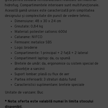
grea pentru coloana vertebrală.Sunt realizate din material
hidrofug. Compartimentele interioare sunt multifuncționale.
Această gamă unisex este caracterizată prin simplitatea
designului și complexitate din punct de vedere tehnic.
Dimensiune: 48 x 30 x 24 cm
Greutate: 0,84 kg
Material: poliester cationic 600d
Catarame: NIFCO
Fermoare: metalice SBS
Logo: broderie
Compartimente: 1 principal + 2 față + 2 lateral
Compartiment laptop: da, cu spumă
Bretele de umăr: da, ergonomice cu sistem special de
absorbție a sarcinii
Suport lombar: plasă cu flux de aer
Partea inferioară: 3 straturi dublu fund
Caracteristici suplimentare: bretele speciale
Unitate de vanzare: Buc
* Nota: oferta este valabilă numai în limita stocului
disponibil.