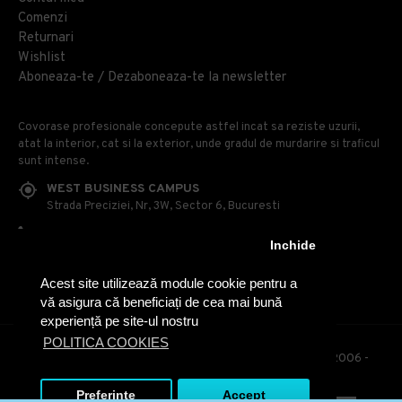
Comenzi
Returnari
Wishlist
Aboneaza-te / Dezaboneaza-te la newsletter
Covorase profesionale concepute astfel incat sa reziste uzurii,
atat la interior, cat si la exterior, unde gradul de murdarire si traficul
sunt intense.
WEST BUSINESS CAMPUS
Strada Preciziei, Nr, 3W, Sector 6, Bucuresti
0314 100 110
Inchide
0740 230 170
Acest site utilizează module cookie pentru a
OFFICE@COVOARE-PROFESIONALE.RO
vă asigura că beneficiați de cea mai bună
experiență pe site-ul nostru
POLITICA COOKIES
© Covoare Profesionale - Toate drepturile rezervate. 2006 -
2020
Preferinte
Accept