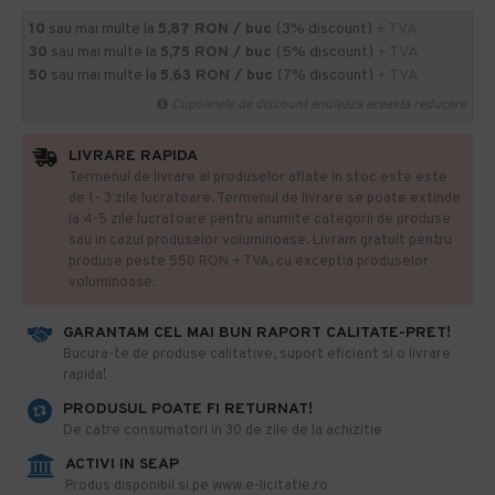
10
sau mai multe la
5,87 RON / buc
(3% discount)
+ TVA
30
sau mai multe la
5,75 RON / buc
(5% discount)
+ TVA
50
sau mai multe la
5,63 RON / buc
(7% discount)
+ TVA
Cupoanele de discount anuleaza aceasta reducere
LIVRARE RAPIDA
Termenul de livrare al produselor aflate in stoc este este
de 1- 3 zile lucratoare. Termenul de livrare se poate extinde
la 4-5 zile lucratoare pentru anumite categorii de produse
sau in cazul produselor voluminoase. Livram gratuit pentru
produse peste 550 RON + TVA, cu exceptia produselor
voluminoase.
GARANTAM CEL MAI BUN RAPORT CALITATE-PRET!
​Bucura-te de produse calitative, suport eficient si o livrare
rapida!
PRODUSUL POATE FI RETURNAT!
De catre consumatori in 30 de zile de la achizitie
ACTIVI IN SEAP
Produs disponibil si pe www.e-licitatie.ro