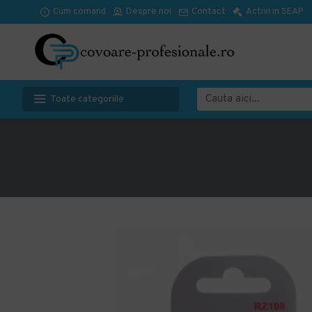
Cum comand
Despre noi
Contact
Activi in SEAP
Toate categoriile