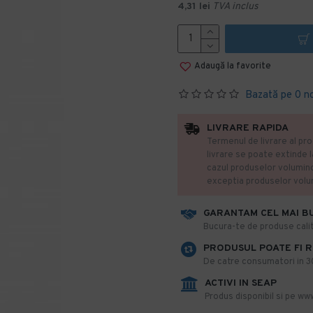
4,31 lei
TVA inclus
Adaugă la favorite
Bazată pe 0 n
LIVRARE RAPIDA
Termenul de livrare al pro
livrare se poate extinde 
cazul produselor volumin
exceptia produselor vol
GARANTAM CEL MAI B
​Bucura-te de produse calit
PRODUSUL POATE FI 
De catre consumatori in 30 
ACTIVI IN SEAP
Produs disponibil si pe www