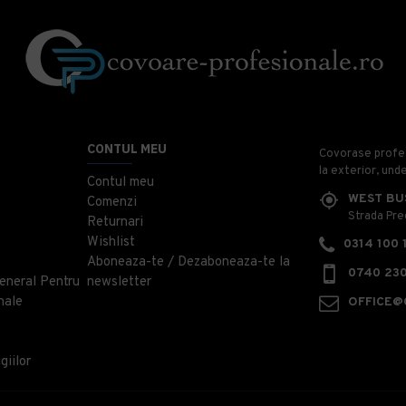
CONTUL MEU
Covorase profesi
la exterior, und
Contul meu
WEST BU
Comenzi
Strada Prec
Returnari
Wishlist
0314 100 
Aboneaza-te / Dezaboneaza-te la
0740 230
eneral Pentru
newsletter
nale
OFFICE@
giilor