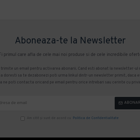
Aboneaza-te la Newsletter
Fi primul care afla de cele mai noi produse si de cele incredibile ofert
m trimite un email pentru activarea abonarii. Cand esti abonat la newsletter-ul
 doresti sa te dezabonezi poti urma linkul dintr-un newsletter primit, daca esti
 ne poti contacta oricand pe email pentru orice intrebari sau cerinte cu privir
ABONA
Am citit şi sunt de acord cu
Politica de Confidentialitate