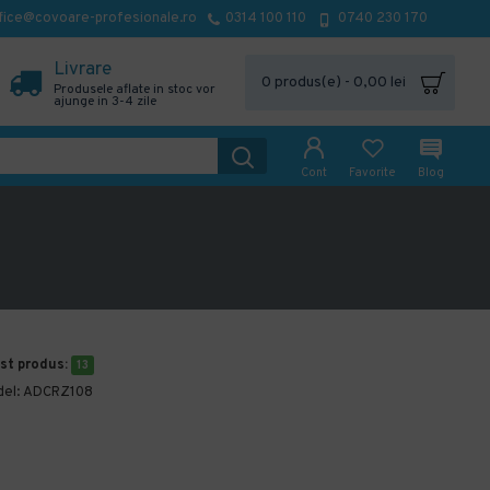
fice@covoare-profesionale.ro
0314 100 110
0740 230 170
Livrare
0 produs(e) - 0,00 lei
Produsele aflate in stoc vor
ajunge in 3-4 zile
Cont
Favorite
Blog
est produs:
13
el:
ADCRZ108