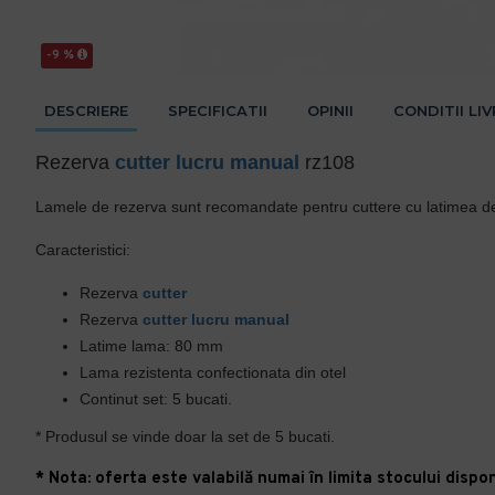
-9 %
DESCRIERE
SPECIFICATII
OPINII
CONDITII LI
Rezerva
cutter
lucru manual
rz108
Lamele de rezerva sunt recomandate pentru cuttere cu latimea de 8
Caracteristici:
Rezerva
cutter
Rezerva
cutter
lucru manual
Latime lama: 80 mm
Lama rezistenta confectionata din otel
Continut set: 5 bucati.
* Produsul se vinde doar la set de 5 bucati.
* Nota: oferta este valabilă numai în limita stocului disponi