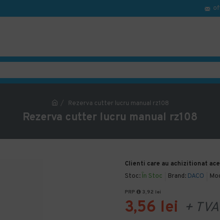
of
Rezerva cutter lucru manual rz108
Rezerva cutter lucru manual rz108
Clienti care au achizitionat ac
Stoc:
În Stoc
Brand:
DACO
Mod
PRP
3,92 lei
3,56 lei
+ TVA