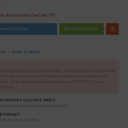
da doar cu plata Card sau OP
ADAUGĂ ÎN COŞ
CUMPARA ACUM
ote.
-
Spune-ţi opinia
duselor aflate in stoc este este de 1- 3 zile lucratoare. Termenul de
la 4-5 zile lucratoare pentru anumite categorii de produse sau in
oase. Livram gratuit pentru produse peste 550 RON + TVA, cu
uminoase.
UN RAPORT CALITATE-PRET!
ative, suport eficient si o livrare rapida!
RETURNAT!
de zile de la achizitie