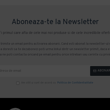
Aboneaza-te la Newsletter
Fi primul care afla de cele mai noi produse si de cele incredibile ofert
m trimite un email pentru activarea abonarii. Cand esti abonat la newsletter-ul
 doresti sa te dezabonezi poti urma linkul dintr-un newsletter primit, daca esti
 ne poti contacta oricand pe email pentru orice intrebari sau cerinte cu privir
ABONA
Am citit şi sunt de acord cu
Politica de Confidentialitate