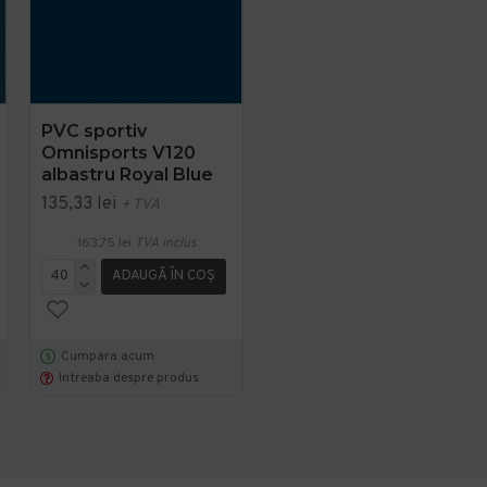
PVC sportiv
PVC Expoline Gri
Omnisports V120
Latime 4 metri Liana
albastru Royal Blue
663
135,33 lei
61,88 lei
+ TVA
+ TVA
163,75 lei
TVA inclus
74,87 lei
TVA inclus
ADAUGĂ ÎN COŞ
ADAUGĂ ÎN COŞ
Cumpara acum
Cumpara acum
Intreaba despre produs
Intreaba despre produs