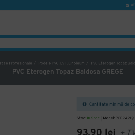
of
rase Profesionale
Podele PVC, LVT, Linoleum
PVC Eterogen Topaz Bal
PVC Eterogen Topaz Baldosa GREGE
Cantitate minimă de co
Stoc:
În Stoc
Model:
PCF24219
93,90 lei
+ T