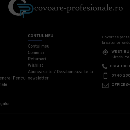
CONTUL MEU
Covorase profesi
la exterior, und
Contul meu
WEST BU
Comenzi
Strada Prec
Returnari
Wishlist
0314 100 
Aboneaza-te / Dezaboneaza-te la
0740 230
eneral Pentru
newsletter
nale
OFFICE@
giilor