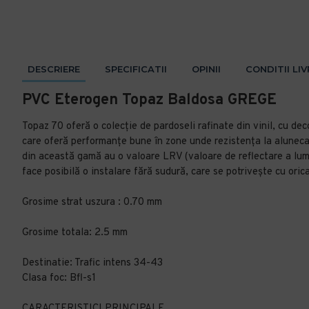
DESCRIERE
SPECIFICATII
OPINII
CONDITII LI
PVC Eterogen Topaz Baldosa GREGE
Topaz 70 oferă o colecție de pardoseli rafinate din vinil, cu dec
care oferă performanțe bune în zone unde rezistența la aluneca
din această gamă au o valoare LRV (valoare de reflectare a lumi
face posibilă o instalare fără sudură, care se potrivește cu oric
Grosime strat uszura : 0.70 mm
Grosime totala: 2.5 mm
Destinatie: Trafic intens 34-43
Clasa foc: Bfl-s1
CARACTERISTICI PRINCIPALE