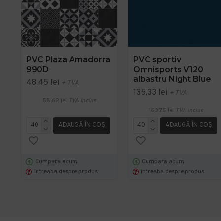
PVC Plaza Amadorra
PVC sportiv
990D
Omnisports V120
albastru Night Blue
48,45 lei
+ TVA
135,33 lei
+ TVA
58,62 lei
TVA inclus
163,75 lei
TVA inclus
ADAUGĂ ÎN COŞ
ADAUGĂ ÎN COŞ
Cumpara acum
Cumpara acum
Intreaba despre produs
Intreaba despre produs