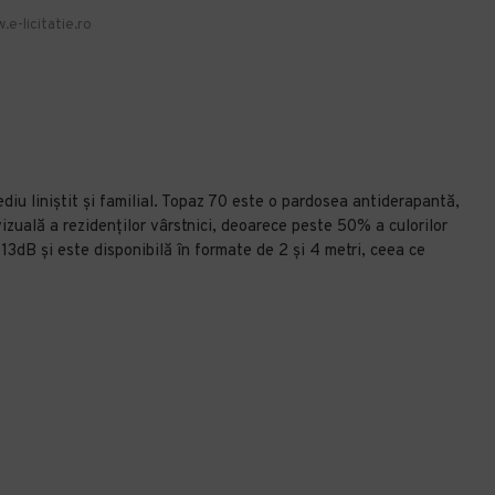
.e-licitatie.ro
diu liniștit și familial. Topaz 70 este o pardosea antiderapantă,
zuală a rezidenților vârstnici, deoarece peste 50% a culorilor
3dB și este disponibilă în formate de 2 și 4 metri, ceea ce