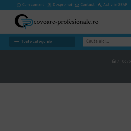
Cum comand
Despre noi
Contact
Activi in SEAP
Toate categoriile
Covo