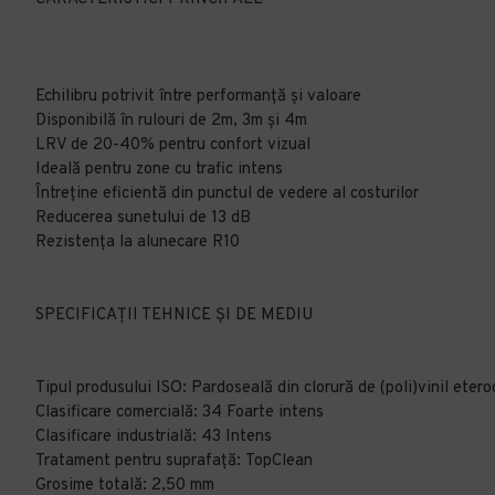
Echilibru potrivit între performanță și valoare
Disponibilă în rulouri de 2m, 3m și 4m
LRV de 20-40% pentru confort vizual
Ideală pentru zone cu trafic intens
Întreține eficientă din punctul de vedere al costurilor
Reducerea sunetului de 13 dB
Rezistența la alunecare R10
SPECIFICAȚII TEHNICE ȘI DE MEDIU
Tipul produsului ISO: Pardoseală din clorură de (poli)vinil ete
Clasificare comercială: 34 Foarte intens
Clasificare industrială: 43 Intens
Tratament pentru suprafață: TopClean
Grosime totală: 2,50 mm