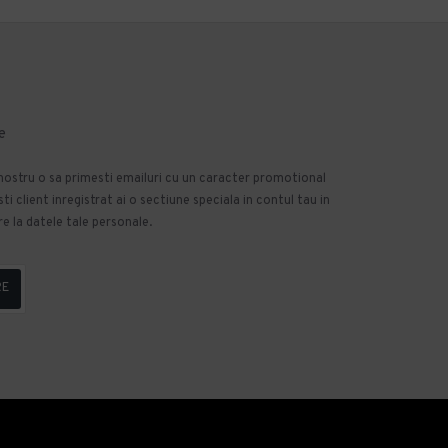
e
 nostru o sa primesti emailuri cu un caracter promotional
 client inregistrat ai o sectiune speciala in contul tau in
e la datele tale personale.
RE