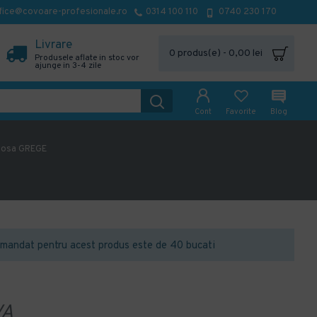
fice@covoare-profesionale.ro
0314 100 110
0740 230 170
Livrare
0 produs(e) - 0,00 lei
Produsele aflate in stoc vor
ajunge in 3-4 zile
Cont
Favorite
Blog
dosa GREGE
mandat pentru acest produs este de 40 bucati
VA