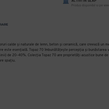
ACTIVI IN SEAP
Produs disponibil si pe www
VRARE
oruri calde și naturale de lemn, beton și ceramică, care creează un me
re este esențială. Topaz 70 îmbunătățește percepția și bunăstarea vi
nii) de 20-40%. Colecția Topaz 70 are proprietăți acustice bune de 1
are spațiu.