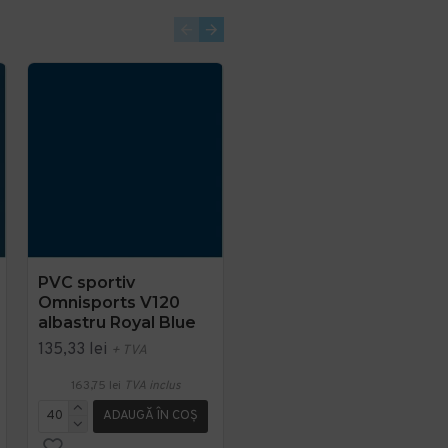
PVC sportiv
PVC Expoline Gri
Omnisports V120
Latime 4 metri Liana
albastru Royal Blue
663
135,33 lei
61,88 lei
+ TVA
+ TVA
163,75 lei
TVA inclus
74,87 lei
TVA inclus
ADAUGĂ ÎN COŞ
ADAUGĂ ÎN COŞ