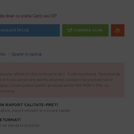
da doar cu plata Card sau OP
ADAUGĂ ÎN COŞ
CUMPARA ACUM
ote.
-
Spune-ţi opinia
duselor aflate in stoc este este de 1- 3 zile lucratoare. Termenul de
la 4-5 zile lucratoare pentru anumite categorii de produse sau in
oase. Livram gratuit pentru produse peste 550 RON + TVA, cu
uminoase.
UN RAPORT CALITATE-PRET!
ative, suport eficient si o livrare rapida!
RETURNAT!
de zile de la achizitie