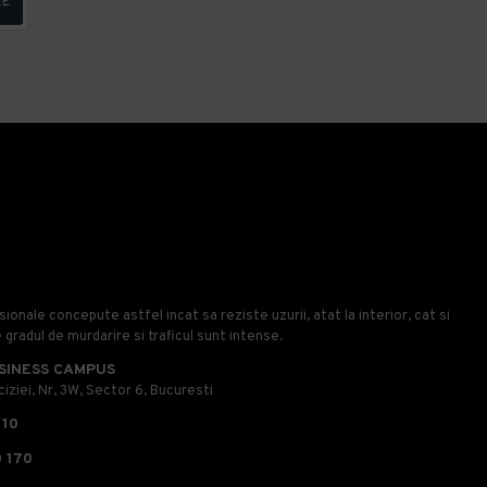
RE
onale concepute astfel incat sa reziste uzurii, atat la interior, cat si
e gradul de murdarire si traficul sunt intense.
SINESS CAMPUS
iziei, Nr, 3W, Sector 6, Bucuresti
110
 170