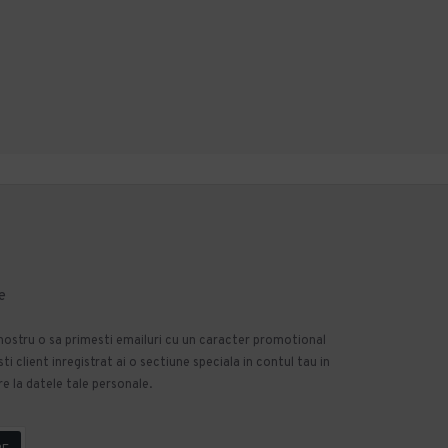
Cumpara acum
Cumpara acum
Intreaba despre produs
Intreaba despre produs
e
 nostru o sa primesti emailuri cu un caracter promotional
 client inregistrat ai o sectiune speciala in contul tau in
e la datele tale personale.