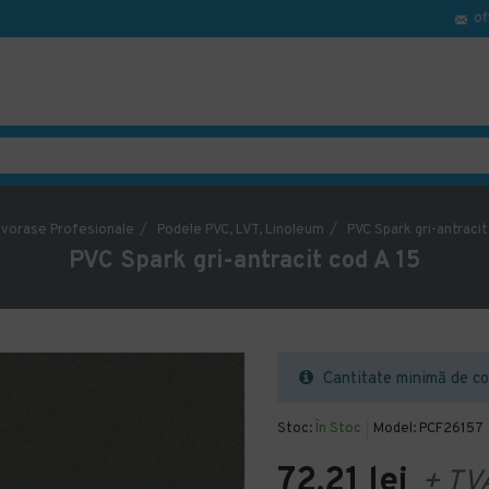
of
vorase Profesionale
Podele PVC, LVT, Linoleum
PVC Spark gri-antracit
PVC Spark gri-antracit cod A 15
Cantitate minimă de co
Stoc:
În Stoc
Model:
PCF26157
72,21 lei
+ TV