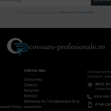
ABONA
Am citit şi sunt de acord cu
Politica de Confidentialitate
CONTUL MEU
Covorase profesi
la exterior, und
Contul meu
WEST BU
Comenzi
Strada Prec
Returnari
Wishlist
0314 100 
Aboneaza-te / Dezaboneaza-te la
0740 230
eneral Pentru
newsletter