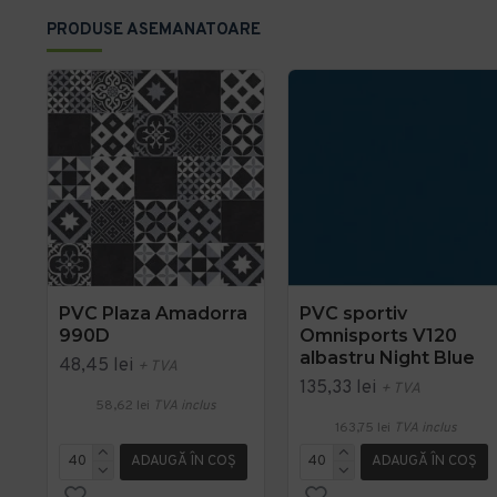
PRODUSE ASEMANATOARE
PVC Plaza Amadorra
PVC sportiv
990D
Omnisports V120
albastru Night Blue
48,45 lei
+ TVA
135,33 lei
+ TVA
58,62 lei
TVA inclus
163,75 lei
TVA inclus
ADAUGĂ ÎN COŞ
ADAUGĂ ÎN COŞ