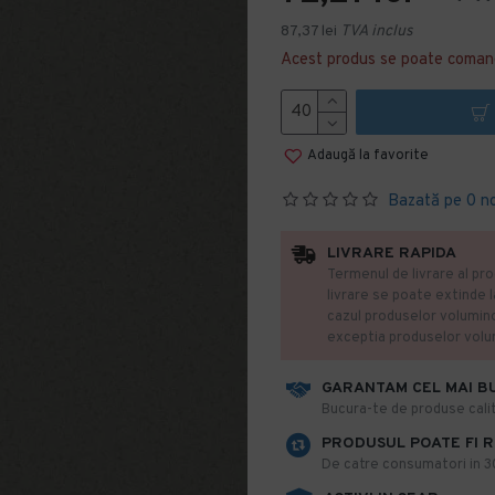
87,37 lei
TVA inclus
Acest produs se poate coman
Adaugă la favorite
Bazată pe 0 n
LIVRARE RAPIDA
Termenul de livrare al pro
livrare se poate extinde 
cazul produselor volumin
exceptia produselor vol
GARANTAM CEL MAI B
​Bucura-te de produse calit
PRODUSUL POATE FI 
De catre consumatori in 30 