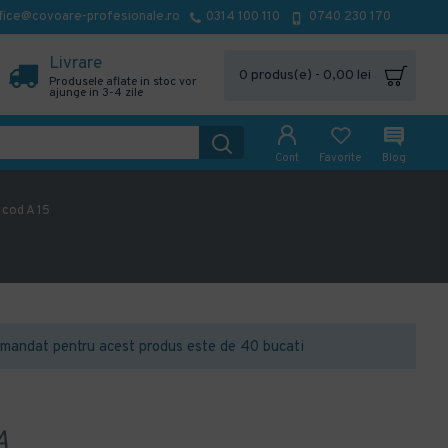
fice@covoare-profesionale.ro
0314 100 110
0740 230 170
Livrare
0 produs(e) - 0,00 lei
Produsele aflate in stoc vor
ajunge in 3-4 zile
Cont
Favorite
Blog
 cod A 15
mandat pentru acest produs este de 40 bucati
A