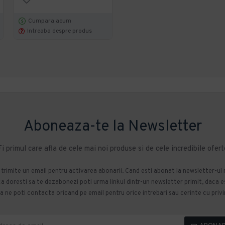
Cumpara acum
Cumpara acum
Intreaba despre produs
Intreaba despre produs
Aboneaza-te la Newsletter
Fi primul care afla de cele mai noi produse si de cele incredibile ofert
m trimite un email pentru activarea abonarii. Cand esti abonat la newsletter-ul
 doresti sa te dezabonezi poti urma linkul dintr-un newsletter primit, daca esti
 ne poti contacta oricand pe email pentru orice intrebari sau cerinte cu privir