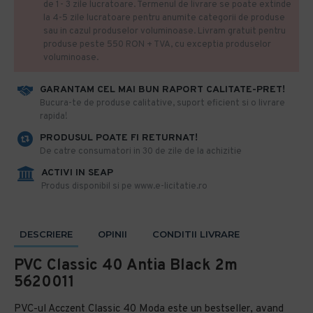
de 1- 3 zile lucratoare. Termenul de livrare se poate extinde
la 4-5 zile lucratoare pentru anumite categorii de produse
sau in cazul produselor voluminoase. Livram gratuit pentru
produse peste 550 RON + TVA, cu exceptia produselor
voluminoase.
GARANTAM CEL MAI BUN RAPORT CALITATE-PRET!
​Bucura-te de produse calitative, suport eficient si o livrare
rapida!
PRODUSUL POATE FI RETURNAT!
De catre consumatori in 30 de zile de la achizitie
ACTIVI IN SEAP
Produs disponibil si pe www.e-licitatie.ro
DESCRIERE
OPINII
CONDITII LIVRARE
PVC Classic 40 Antia Black 2m
5620011
PVC-ul Acczent Classic 40 Moda este un bestseller, avand