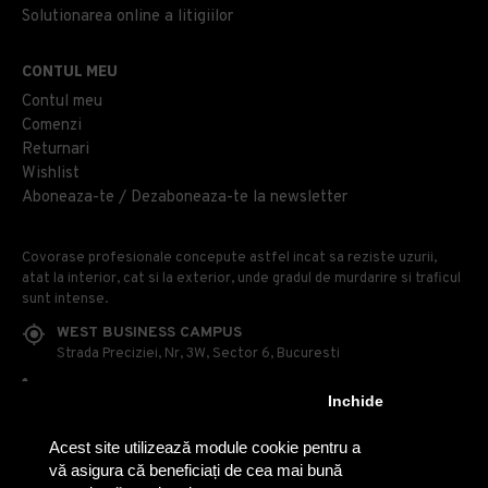
Solutionarea online a litigiilor
CONTUL MEU
Contul meu
Comenzi
Returnari
Wishlist
Aboneaza-te / Dezaboneaza-te la newsletter
Covorase profesionale concepute astfel incat sa reziste uzurii,
atat la interior, cat si la exterior, unde gradul de murdarire si traficul
sunt intense.
WEST BUSINESS CAMPUS
Strada Preciziei, Nr, 3W, Sector 6, Bucuresti
0314 100 110
Inchide
0740 230 170
Acest site utilizează module cookie pentru a
OFFICE@COVOARE-PROFESIONALE.RO
vă asigura că beneficiați de cea mai bună