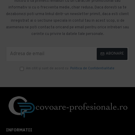
nostru o sa primesti emailuri cu un caracter promotional sau
informativ si cu o frecventa medie, chiar redusa. Daca doresti sa te
dezabonezi poti urma linkul dintr-un newsletter primit, daca esti client
inregistrat ai o sectiune speciala in contul tau in acest scop, si de
asemenea ne poti contacta oricand pe email pentru orice intrebari sau
cerinte cu privire la datele tale personale.
ABONARE
Am citit şi sunt de acord cu
Politica de Confidentialitate
INFORMATII