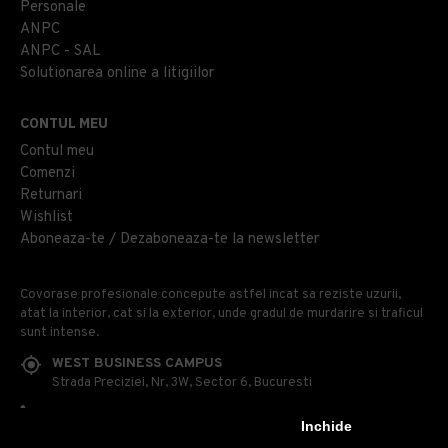
Personale
ANPC
ANPC - SAL
Solutionarea online a litigiilor
CONTUL MEU
Contul meu
Comenzi
Returnari
Wishlist
Aboneaza-te / Dezaboneaza-te la newsletter
Covorase profesionale concepute astfel incat sa reziste uzurii,
atat la interior, cat si la exterior, unde gradul de murdarire si traficul
sunt intense.
WEST BUSINESS CAMPUS
Strada Preciziei, Nr, 3W, Sector 6, Bucuresti
0314 100 110
Inchide
0740 230 170