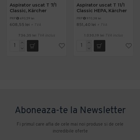
Aspirator uscat T 7/1
Aspirator uscat T 11/1
Classic, Kärcher
Classic HEPA, Kärcher
PRP
693,59 lei
PRP
970,38 lei
608,55 lei
851,40 lei
+ TVA
+ TVA
736,35 lei
TVA inclus
1.030,19 lei
TVA inclus
Aboneaza-te la Newsletter
Fi primul care afla de cele mai noi produse si de cele
incredibile oferte