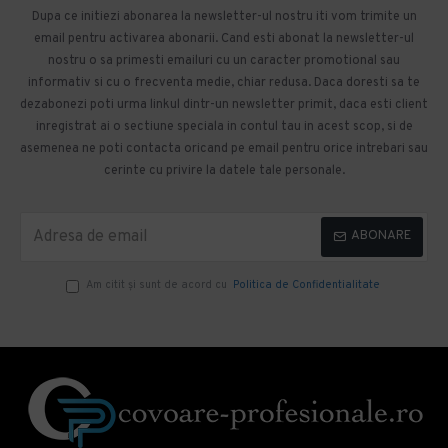
Dupa ce initiezi abonarea la newsletter-ul nostru iti vom trimite un
email pentru activarea abonarii. Cand esti abonat la newsletter-ul
nostru o sa primesti emailuri cu un caracter promotional sau
informativ si cu o frecventa medie, chiar redusa. Daca doresti sa te
dezabonezi poti urma linkul dintr-un newsletter primit, daca esti client
inregistrat ai o sectiune speciala in contul tau in acest scop, si de
asemenea ne poti contacta oricand pe email pentru orice intrebari sau
cerinte cu privire la datele tale personale.
ABONARE
Am citit şi sunt de acord cu
Politica de Confidentialitate