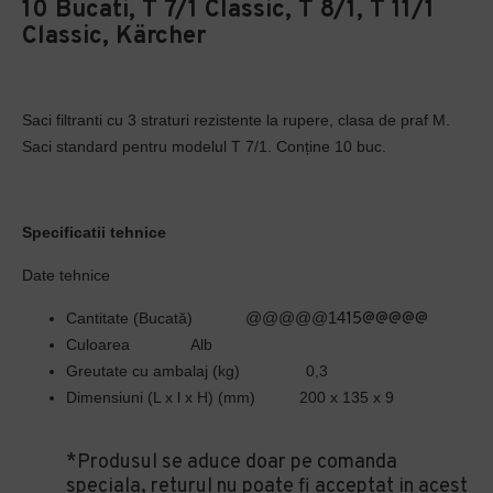
10 Bucati, T 7/1 Classic, T 8/1, T 11/1
Classic, Kärcher
Saci filtranti cu 3 straturi rezistente la rupere, clasa de praf M.
Saci standard pentru modelul T 7/1. Conține 10 buc.
Specificatii tehnice
Date tehnice
@@@@@14
Cantitate (Bucată)
15@@@@@
Culoarea
Alb
Greutate cu ambalaj (kg)
0,3
Dimensiuni (L x l x H) (mm)
200 x 135 x 9
*Produsul se aduce doar pe comanda
speciala, returul nu poate fi acceptat in acest