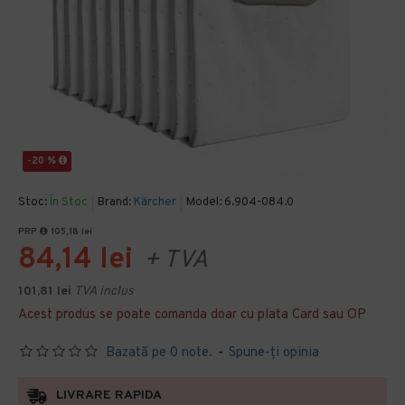
-20 %
Stoc:
În Stoc
Brand:
Kärcher
Model:
6.904-084.0
PRP
105,18 lei
84,14 lei
+ TVA
101,81 lei
TVA inclus
Acest produs se poate comanda doar cu plata Card sau OP
Bazată pe 0 note.
-
Spune-ţi opinia
LIVRARE RAPIDA