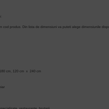
i.
form cod produs. Din lista de dimensiuni va puteti alege dimensiunile dis
180 cm, 120 cm x 240 cm
niar
specializate, restaurante, brutarii.