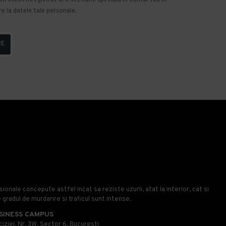
e la datele tale personale.
RE
onale concepute astfel incat sa reziste uzurii, atat la interior, cat si
e gradul de murdarire si traficul sunt intense.
SINESS CAMPUS
iziei, Nr, 3W, Sector 6, Bucuresti