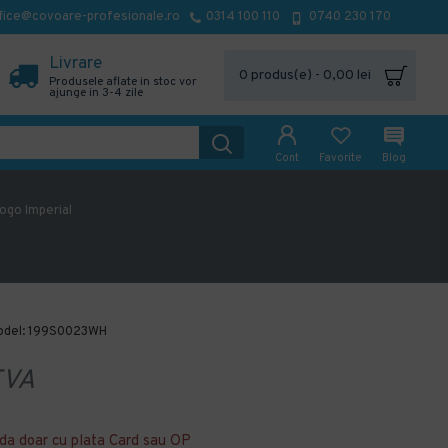
fice@covoare-profesionale.ro
0314 100 110
0740 230 170
Livrare
0 produs(e) - 0,00 lei
Produsele aflate in stoc vor
ajunge in 3-4 zile
Cont
Favorite
Blog
ogo Imperial
del:
199S0023WH
TVA
da doar cu plata Card sau OP