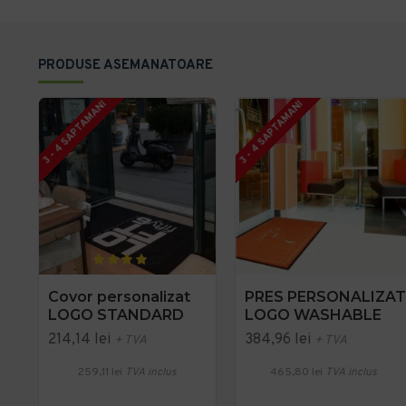
PRODUSE ASEMANATOARE
3 - 4 SAPTAMANI
3 - 4 SAPTAMANI
Covor personalizat
PRES PERSONALIZAT
LOGO STANDARD
LOGO WASHABLE
214,14 lei
384,96 lei
+ TVA
+ TVA
259,11 lei
TVA inclus
465,80 lei
TVA inclus