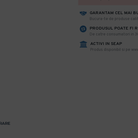
GARANTAM CEL MAI B
​Bucura-te de produse calit
PRODUSUL POATE FI 
De catre consumatori in 30 
ACTIVI IN SEAP
Produs disponibil si pe www
VRARE