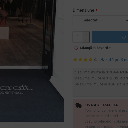
Dimensiune
Adaugă la favorite
Bazată pe 3 no
5
sau mai multe la
319,44 RON
9
sau mai multe la
312,85 RON
14
sau mai multe la
306,27 R
LIVRARE RAPIDA
Termenul de livrare al pro
livrare se poate extinde 
cazul produselor volumin
exceptia produselor vol