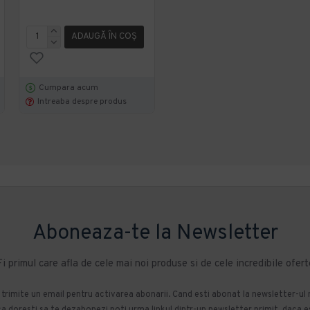
ADAUGĂ ÎN COŞ
ADAUGĂ ÎN COŞ
Cumpara acum
Cumpara acum
Intreaba despre produs
Intreaba despre produs
Aboneaza-te la Newsletter
Fi primul care afla de cele mai noi produse si de cele incredibile ofert
m trimite un email pentru activarea abonarii. Cand esti abonat la newsletter-ul
 doresti sa te dezabonezi poti urma linkul dintr-un newsletter primit, daca esti