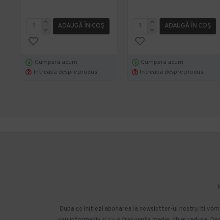
ADAUGĂ ÎN COŞ
ADAUGĂ ÎN COŞ
Cumpara acum
Cumpara acum
Intreaba despre produs
Intreaba despre produs
Dupa ce initiezi abonarea la newsletter-ul nostru iti vo
sau informativ si cu o frecventa medie, chiar redusa. Daca