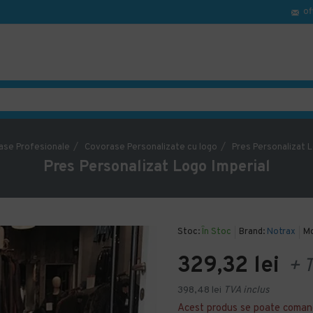
of
ase Profesionale
Covorase Personalizate cu logo
Pres Personalizat L
Pres Personalizat Logo Imperial
Stoc:
În Stoc
Brand:
Notrax
Mo
329,32 lei
+ 
398,48 lei
TVA inclus
Acest produs se poate coman