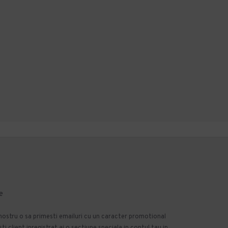
2.383,29 lei
TVA inclus
ADAUGĂ ÎN COŞ
ADAUGĂ ÎN COŞ
Cumpara acum
Cumpara acum
Intreaba despre produs
Intreaba despre produs
e
 nostru o sa primesti emailuri cu un caracter promotional
 client inregistrat ai o sectiune speciala in contul tau in