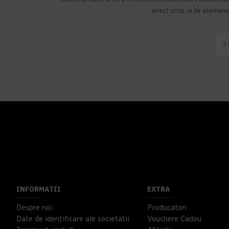
acest scop, si de asemenea
INFORMATII
EXTRA
Despre noi
Producatori
Date de identificare ale societatii
Vouchere Cadou