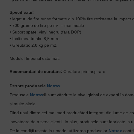
Specificatii:
• legaturi de fire tunse formate din 100% fire rezistente la impact
• 700 grame de fire pe m². – mai moale
• Suport spate: vinyl negru (fara DOP)
• Inaltimea totala: 8,5 mm.
• Greutate: 2.8 kg pe m2.
Modelul Imperial este mat.
Recomandari de curatare:
Curatare prin aspirare.
Despre produsele
Notrax
Produsele
Notrax
® sunt vândute la nivel global de experți în dome
și multe altele.
Fiind unul dintre cei mai mari producători integrați din lume de co
inovatoare de a servi clienții. In plus, produsele sunt fabricate in un
De la condiții uscate la umede, utilizarea produselor
Notrax
contri