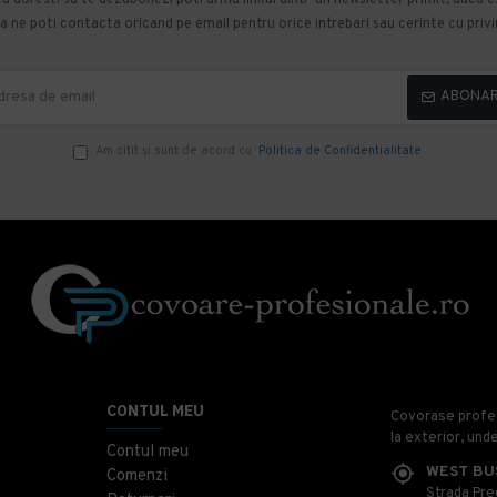
 ne poti contacta oricand pe email pentru orice intrebari sau cerinte cu privir
ABONA
Am citit şi sunt de acord cu
Politica de Confidentialitate
CONTUL MEU
Covorase profesi
la exterior, und
Contul meu
WEST BU
Comenzi
Strada Prec