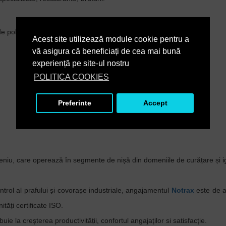
 de polyamida 6.6 rasucite.
Acest site utilizează module cookie pentru a
vă asigura că beneficiați de cea mai bună
experiență pe site-ul nostru
POLITICA COOKIES
Preferinte
Accept
niu, care operează în segmente de nișă din domeniile de curățare și igienă
ntrol al prafului și covorașe industriale, angajamentul
Notrax
este de a
ități certificate ISO.
buie la creșterea productivității, confortul angajaților si satisfacție.