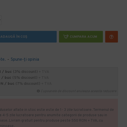
ADAUGĂ ÎN COŞ
CUMPARA ACUM
te.
-
Spune-ţi opinia
 / buc
(3% discount)
+ TVA
 / buc
(5% discount)
+ TVA
ON / buc
(7% discount)
+ TVA
Cupoanele de discount anuleaza aceasta reducere
duselor aflate in stoc este este de 1- 3 zile lucratoare. Termenul de
la 4-5 zile lucratoare pentru anumite categorii de produse sau in
oase. Livram gratuit pentru produse peste 550 RON + TVA, cu
uminoase.