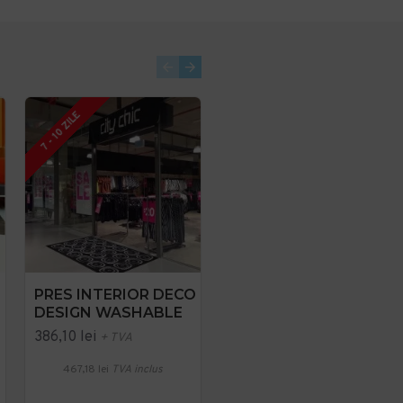
7 - 10 ZILE
7 - 10 ZILE
PRES INTERIOR DECO
Pres Deco Design
DESIGN WASHABLE
Standard
386,10 lei
194,64 lei
+ TVA
+ TVA
467,18 lei
TVA inclus
235,51 lei
TVA inclus