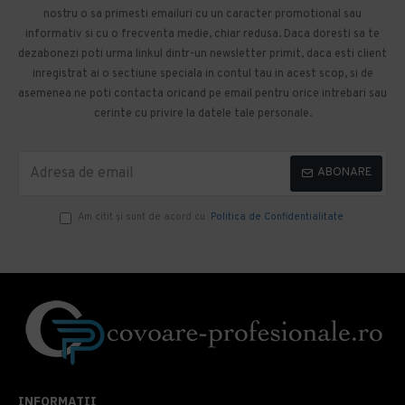
nostru o sa primesti emailuri cu un caracter promotional sau
informativ si cu o frecventa medie, chiar redusa. Daca doresti sa te
dezabonezi poti urma linkul dintr-un newsletter primit, daca esti client
inregistrat ai o sectiune speciala in contul tau in acest scop, si de
asemenea ne poti contacta oricand pe email pentru orice intrebari sau
cerinte cu privire la datele tale personale.
ABONARE
Am citit şi sunt de acord cu
Politica de Confidentialitate
INFORMATII