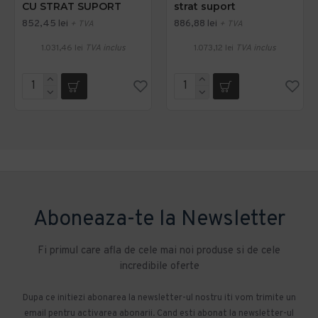
CU STRAT SUPORT
strat suport
852,45 lei
886,88 lei
+ TVA
+ TVA
1.031,46 lei
TVA inclus
1.073,12 lei
TVA inclus
Aboneaza-te la Newsletter
Fi primul care afla de cele mai noi produse si de cele
incredibile oferte
Dupa ce initiezi abonarea la newsletter-ul nostru iti vom trimite un
email pentru activarea abonarii. Cand esti abonat la newsletter-ul