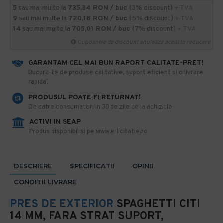
5
sau mai multe la
735,34 RON / buc
(3% discount)
+ TVA
9
sau mai multe la
720,18 RON / buc
(5% discount)
+ TVA
14
sau mai multe la
705,01 RON / buc
(7% discount)
+ TVA
Cupoanele de discount anuleaza aceasta reducere
GARANTAM CEL MAI BUN RAPORT CALITATE-PRET!
​Bucura-te de produse calitative, suport eficient si o livrare
rapida!
PRODUSUL POATE FI RETURNAT!
De catre consumatori in 30 de zile de la achizitie
ACTIVI IN SEAP
Produs disponibil si pe www.e-licitatie.ro
DESCRIERE
SPECIFICATII
OPINII
CONDITII LIVRARE
PRES DE EXTERIOR
SPAGHETTI CITI
14 MM, FARA STRAT SUPORT,