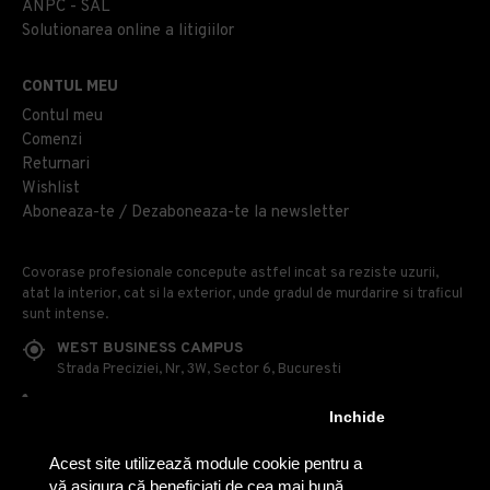
ANPC - SAL
Solutionarea online a litigiilor
CONTUL MEU
Contul meu
Comenzi
Returnari
Wishlist
Aboneaza-te / Dezaboneaza-te la newsletter
Covorase profesionale concepute astfel incat sa reziste uzurii,
atat la interior, cat si la exterior, unde gradul de murdarire si traficul
sunt intense.
WEST BUSINESS CAMPUS
Strada Preciziei, Nr, 3W, Sector 6, Bucuresti
0314 100 110
Inchide
0740 230 170
Acest site utilizează module cookie pentru a
OFFICE@COVOARE-PROFESIONALE.RO
vă asigura că beneficiați de cea mai bună