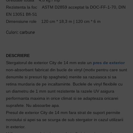
Greutate totala 4,8 kg / mp
Rezistenta la foc ASTM D2859 acceptat la DOC-FF-1-70, DIN
EN 13051 Bfl-S1
Dimensiune role 120 cm * 18,3 m | 120 cm * 6 m
Culori: carbune
DESCRIERE
Stergatorul de exterior City de 14 mm este un
pres de exterior
non-absorbant fabricat din bucle de vinyl (motiv pentru care sunt
denumite si presuri tip spaghete) menite sa razuiasca si sa
retina murdaria de pe incaltaminte. Buclele de vinyl flexibile cu
un diametru de 1 mm sunt rezistente la razele UV asigura
performanta maxima in orice climat si se adapteaza oricarei
suprafete. Nu absoarbe apa.
Presul de exterior City de 14 mm fara strat de suport permite
noroiului si apei sa se scurga de sub stergator in cazul utilizarii
in exterior.