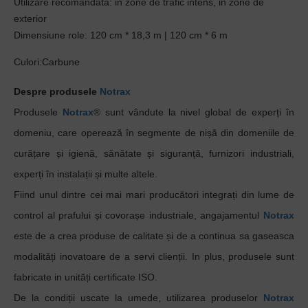
Utilizare recomandata: in zone de trafic intens, in zone de
exterior
Dimensiune role: 120 cm * 18,3 m | 120 cm * 6 m
Culori:Carbune
Despre produsele
Notrax
Produsele
Notrax
® sunt vândute la nivel global de experți în
domeniu, care operează în segmente de nișă din domeniile de
curățare și igienă, sănătate și siguranță, furnizori industriali,
experți în instalații și multe altele.
Fiind unul dintre cei mai mari producători integrați din lume de
control al prafului și covorașe industriale, angajamentul
Notrax
este de a crea produse de calitate și de a continua sa gaseasca
modalități inovatoare de a servi clienții. In plus, produsele sunt
fabricate in unități certificate ISO.
De la condiții uscate la umede, utilizarea produselor
Notrax