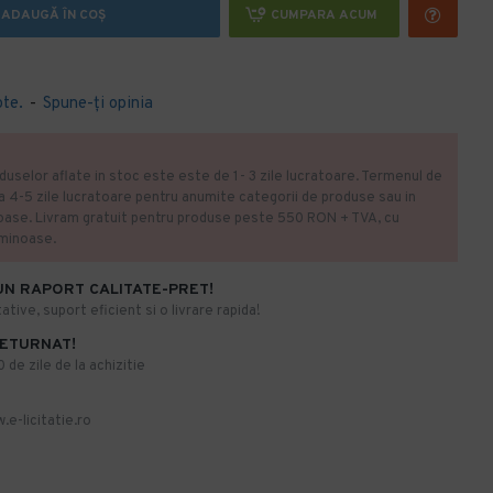
ADAUGĂ ÎN COŞ
CUMPARA ACUM
ote.
-
Spune-ţi opinia
duselor aflate in stoc este este de 1- 3 zile lucratoare. Termenul de
la 4-5 zile lucratoare pentru anumite categorii de produse sau in
oase. Livram gratuit pentru produse peste 550 RON + TVA, cu
uminoase.
UN RAPORT CALITATE-PRET!
ative, suport eficient si o livrare rapida!
RETURNAT!
de zile de la achizitie
.e-licitatie.ro