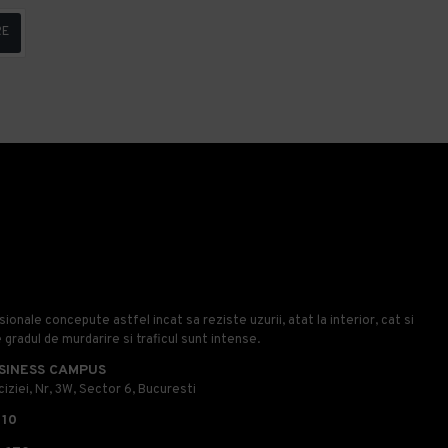
RE
onale concepute astfel incat sa reziste uzurii, atat la interior, cat si
e gradul de murdarire si traficul sunt intense.
SINESS CAMPUS
iziei, Nr, 3W, Sector 6, Bucuresti
110