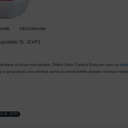
VRARE
DESCARCARI
suprafete 5L -EXP1
uprafețe și locuri mirositoare. Polbio Odor Control Enzysan este un
det
si proprietati care elimina sursa si consecintele acestor mirosuri nepl
e 5L -EXP1