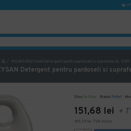
of
POLBIO ENZYSAN Detergent pentru pardoseli si suprafete 5L -EXP1
SAN Detergent pentru pardoseli si supraf
Stoc:
În Stoc
Brand:
Pollet
Mod
151,68 lei
+ T
183,53 lei
TVA inclus