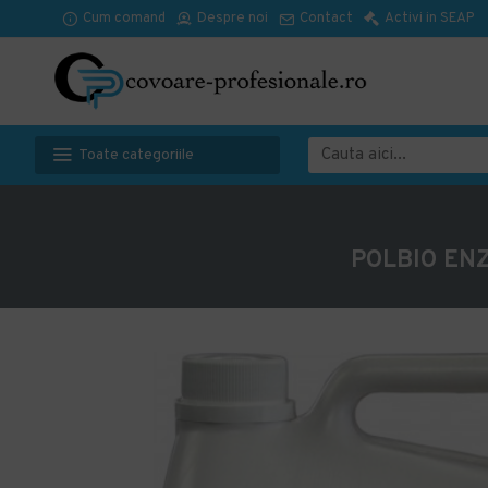
Cum comand
Despre noi
Contact
Activi in SEAP
Toate categoriile
POLBIO ENZY