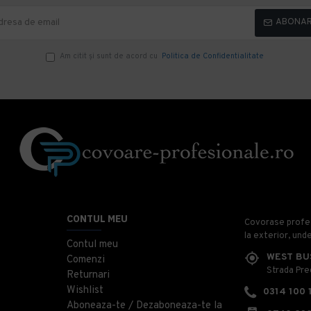
ABONA
Am citit şi sunt de acord cu
Politica de Confidentialitate
CONTUL MEU
Covorase profesi
la exterior, und
Contul meu
WEST BU
Comenzi
Strada Prec
Returnari
Wishlist
0314 100 
Aboneaza-te / Dezaboneaza-te la