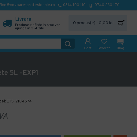
fice@covoare-profesionale.ro
0314 100 110
0740 230 170
Livrare
0 produs(e) - 0,00 lei
Produsele aflate in stoc vor
ajunge in 3-4 zile
Cont
Favorite
Blog
ete 5L -EXP1
el:
ETS-2104674
VA