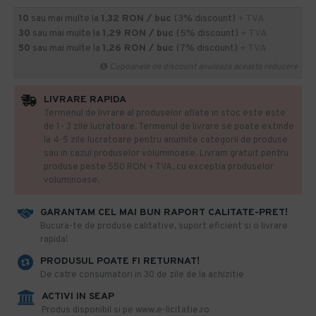
10
sau mai multe la
1,32 RON / buc
(3% discount)
+ TVA
30
sau mai multe la
1,29 RON / buc
(5% discount)
+ TVA
50
sau mai multe la
1,26 RON / buc
(7% discount)
+ TVA
Cupoanele de discount anuleaza aceasta reducere
LIVRARE RAPIDA
Termenul de livrare al produselor aflate in stoc este este
de 1- 3 zile lucratoare. Termenul de livrare se poate extinde
la 4-5 zile lucratoare pentru anumite categorii de produse
sau in cazul produselor voluminoase. Livram gratuit pentru
produse peste 550 RON + TVA, cu exceptia produselor
voluminoase.
GARANTAM CEL MAI BUN RAPORT CALITATE-PRET!
​Bucura-te de produse calitative, suport eficient si o livrare
rapida!
PRODUSUL POATE FI RETURNAT!
De catre consumatori in 30 de zile de la achizitie
ACTIVI IN SEAP
Produs disponibil si pe www.e-licitatie.ro