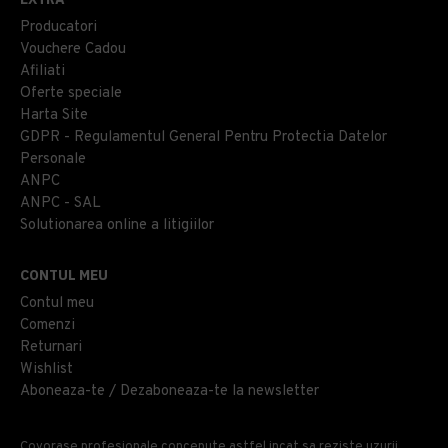
Producatori
Vouchere Cadou
Afiliati
Oferte speciale
Harta Site
GDPR - Regulamentul General Pentru Protectia Datelor
Personale
ANPC
ANPC - SAL
Solutionarea online a litigiilor
CONTUL MEU
Contul meu
Comenzi
Returnari
Wishlist
Aboneaza-te / Dezaboneaza-te la newsletter
Covorase profesionale concepute astfel incat sa reziste uzurii,