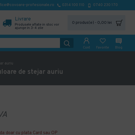
fice@covoare-profesionale.ro
0314 100 110
0740 230 170
Livrare
0 produs(e) - 0,00 lei
Produsele aflate in stoc vor
ajunge in 3-4 zile
Cont
Favorite
Blog
ar auriu
oare de stejar auriu
VA
da doar cu plata Card sau OP