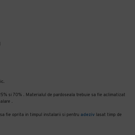
u
ic.
 25% si 70% . Materialul de pardoseala trebuie sa fie aclimatizat
alare .
a fie oprita in timpul instalarii si pentru
adeziv
lasat timp de