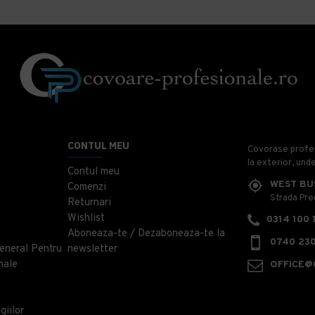
CONTUL MEU
Covorase profesi
la exterior, und
Contul meu
WEST BU
Comenzi
Strada Prec
Returnari
Wishlist
0314 100 
Aboneaza-te / Dezaboneaza-te la
0740 230
eneral Pentru
newsletter
nale
OFFICE@
giilor