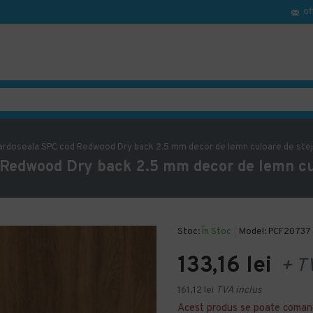
of
ardoseala SPC cod Redwood Dry back 2.5 mm decor de lemn culoare de stej
Redwood Dry back 2.5 mm decor de lemn cul
Stoc:
În Stoc
Model:
PCF20737
133,16 lei
+ T
161,12 lei
TVA inclus
Acest produs se poate coman