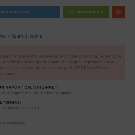
ADAUGĂ ÎN COŞ
CUMPARA ACUM
ote.
-
Spune-ţi opinia
duselor aflate in stoc este este de 1- 3 zile lucratoare. Termenul de
la 4-5 zile lucratoare pentru anumite categorii de produse sau in
oase. Livram gratuit pentru produse peste 550 RON + TVA, cu
uminoase.
UN RAPORT CALITATE-PRET!
ative, suport eficient si o livrare rapida!
RETURNAT!
de zile de la achizitie
.e-licitatie.ro