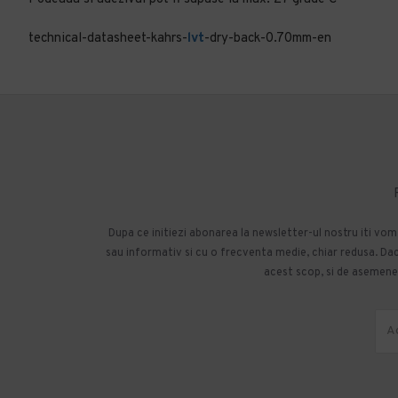
technical-datasheet-kahrs-
lvt
-dry-back-0.70mm-en
Dupa ce initiezi abonarea la newsletter-ul nostru iti vo
sau informativ si cu o frecventa medie, chiar redusa. Daca
acest scop, si de asemenea