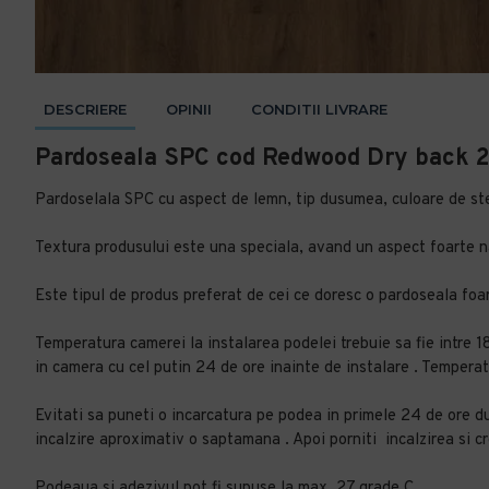
DESCRIERE
OPINII
CONDITII LIVRARE
Pardoseala SPC cod Redwood Dry back 2.
Pardoselala SPC cu aspect de lemn, tip dusumea, culoare de ste
Textura produsului este una speciala, avand un aspect foarte n
Este tipul de produs preferat de cei ce doresc o pardoseala foar
Temperatura camerei la instalarea podelei trebuie sa fie intre 18
in camera cu cel putin 24 de ore inainte de instalare . Temperat
Evitati sa puneti o incarcatura pe podea in primele 24 de ore dup
incalzire aproximativ o saptamana . Apoi porniti incalzirea si cr
Podeaua si adezivul pot fi supuse la max. 27 grade C