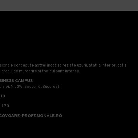
onale concepute astfel incat sa reziste uzurii, atat la interior, cat si
e gradul de murdarire si traficul sunt intense.
SINESS CAMPUS
iziei, Nr, 3W, Sector 6, Bucuresti
110
 170
COVOARE-PROFESIONALE.RO