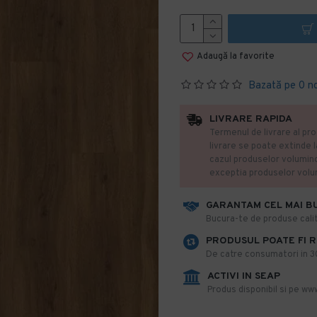
Adaugă la favorite
Bazată pe 0 n
LIVRARE RAPIDA
Termenul de livrare al pro
livrare se poate extinde 
cazul produselor volumin
exceptia produselor vol
GARANTAM CEL MAI B
​Bucura-te de produse calit
PRODUSUL POATE FI 
De catre consumatori in 30 
ACTIVI IN SEAP
Produs disponibil si pe www