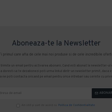
Aboneaza-te la Newsletter
Fi primul care afla de cele mai noi produse si de cele incredibile ofert
m trimite un email pentru activarea abonarii. Cand esti abonat la newsletter-ul
 doresti sa te dezabonezi poti urma linkul dintr-un newsletter primit, daca esti
 ne poti contacta oricand pe email pentru orice intrebari sau cerinte cu privir
ABONA
Am citit şi sunt de acord cu
Politica de Confidentialitate