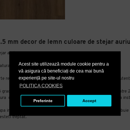
5 mm decor de lemn culoare de stejar auri
jar auriu.
Acest site utilizează module cookie pentru a
atural.
vă asigura că beneficiați de cea mai bună
experiență pe site-ul nostru
te rezistenta, dar care sa prezinte un aspect cat mai natural, autent
POLITICA COOKIES
 grade C si 25 grade C , iar umiditatea in spatiu trebuie sa fie intre
ura camerei trebuie intretinuta timp de cel putin 72 de ore dupa inst
Preferinte
Accept
a instalare . Daca este instalata incalzire prin pardoseala , trebuie s
esteti treptat.