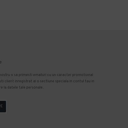
e
 nostru o sa primesti emailuri cu un caracter promotional
 client inregistrat ai o sectiune speciala in contul tau in
e la datele tale personale.
RE