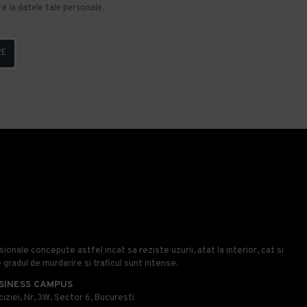
e la datele tale personale.
RE
onale concepute astfel incat sa reziste uzurii, atat la interior, cat si
e gradul de murdarire si traficul sunt intense.
SINESS CAMPUS
iziei, Nr, 3W, Sector 6, Bucuresti