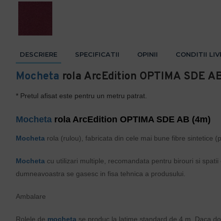
DESCRIERE
SPECIFICATII
OPINII
CONDITII LI
Mocheta
rola ArcEdition OPTIMA SDE A
* Pretul afisat este pentru un metru patrat.
Mocheta
rola ArcEdition OPTIMA SDE AB (4m)
Mocheta
rola (rulou), fabricata din cele mai bune fibre sintetice 
Mocheta
cu utilizari multiple, recomandata pentru birouri si spatii 
dumneavoastra se gasesc in fisa tehnica a produsului.
Ambalare
Rolele de
mocheta
se produc la latime standard de 4 m. Daca dorit