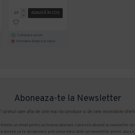
474,94 lei
TVA inclus
ADAUGĂ ÎN COŞ
ADAUGĂ ÎN COŞ
Cumpara acum
Cumpara acum
Intreaba despre produs
Intreaba despre produs
Aboneaza-te la Newsletter
Fi primul care afla de cele mai noi produse si de cele incredibile ofert
m trimite un email pentru activarea abonarii. Cand esti abonat la newsletter-ul
 doresti sa te dezabonezi poti urma linkul dintr-un newsletter primit, daca esti