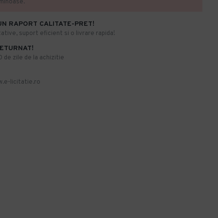
uminoase.
UN RAPORT CALITATE-PRET!
ative, suport eficient si o livrare rapida!
RETURNAT!
de zile de la achizitie
.e-licitatie.ro