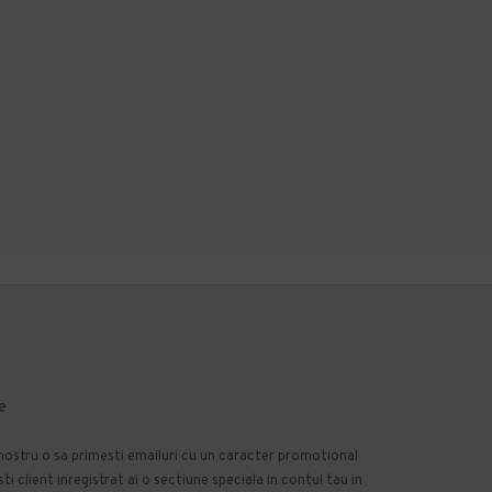
295,06 lei
TVA inclus
146,62 lei
TVA inclus
ADAUGĂ ÎN COŞ
ADAUGĂ ÎN COŞ
Cumpara acum
Cumpara acum
Intreaba despre produs
Intreaba despre produs
e
 nostru o sa primesti emailuri cu un caracter promotional
 client inregistrat ai o sectiune speciala in contul tau in