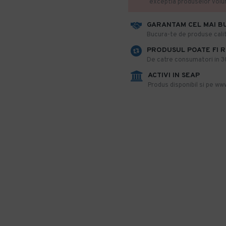
exceptia produselor vol
GARANTAM CEL MAI B
​Bucura-te de produse calit
PRODUSUL POATE FI 
De catre consumatori in 30 
ACTIVI IN SEAP
Produs disponibil si pe www