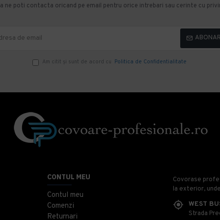
 ne poti contacta oricand pe email pentru orice intrebari sau cerinte cu privir
ABONA
Am citit şi sunt de acord cu
Politica de Confidentialitate
CONTUL MEU
Covorase profesi
la exterior, und
Contul meu
WEST BU
Comenzi
Strada Prec
Returnari