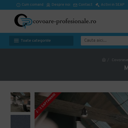
Cum comand
Despre noi
Contact
Activi in SEAP
Toate categoriile
Covorase
M
2 - 3 SAPTAMANI