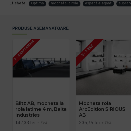
Etichete:
Optima
mocheta la rola
aspect elegant
supraf
PRODUSE ASEMANATOARE
2 - 3 SAPTAMANI
5 - 7 ZILE
Blitz AB, mocheta la
Mocheta rola
rola latime 4 m, Balta
ArcEdition SIRIOUS
Industries
AB
147,33 lei
235,75 lei
+ TVA
+ TVA