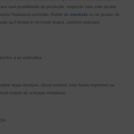
are sunt posibilitatile de productie, respectiv care este durata
entru finalizarea achizitiei. Rolele de
mocheta
nu se produc de
 va fi livrata in ml (metri liniari), conform solicitarii
 pentru a se aclimatiza.
t optim dupa montare, vizual vorbind, este foarte important sa
livrat inainte de a incepe instalarea.
60%.