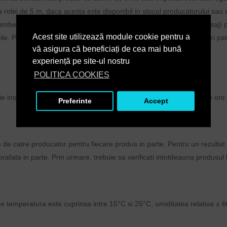
 rolei de 5 m, daca acesta este disponibil in stocul producatorului sau c
 ambele parti vom continua dialogul direct (telefonic, email sau mesaj) p
Acest site utilizează module cookie pentru a
Produsul solicitat, respectiv cantitatea achizitionata in m2 (metri patrati)
vă asigura că beneficiați de cea mai bună
experiență pe site-ul nostru
POLITICA COOKIES
ie instalata
mocheta
. Lasati-le in asteptare timp de cel putin 24 de ore
Preferinte
Accept
te de catre producator pentru fiecare produs in parte. Pentru un rezulta
uprafata in parte. Prin urmare, trebuie sa verificati intotdeauna produsul 
unde temperatura este cuprinsa intre 15°C si 25°C, umiditatea relativa ± 