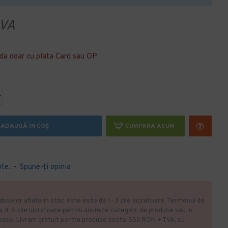
VA
da doar cu plata Card sau OP
ADAUGĂ ÎN COŞ
CUMPARA ACUM
ote.
-
Spune-ţi opinia
duselor aflate in stoc este este de 1- 3 zile lucratoare. Termenul de
la 4-5 zile lucratoare pentru anumite categorii de produse sau in
oase. Livram gratuit pentru produse peste 550 RON + TVA, cu