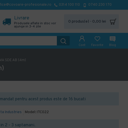
fice@covoare-profesionale.ro
0314 100 110
0740 230 170
Livrare
0 produs(e) - 0,00 lei
Produsele aflate in stoc vor
ajunge in 3-4 zile
Cont
Favorite
Blog
IMA SDE AB (4m)
m)
mandat pentru acest produs este de 16 bucati
lta Industries
Model:
ITC022
t in 2 - 3 saptamani.