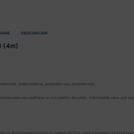
VRARE
DESCARCARI
B (4m)
(poliamida, polipropilena, polyester sau amestecuri).
comerciale sau pufoase si moi pentru locuinte. Informatiile care pot ajuta 
i sa achizitionati produs cu latime de 5 m, este important sa luati lega