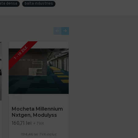
ata densa
balta industries
2 - 3 SAPTAMANI
7 - 10 ZILE
Mocheta Millennium
Cambridge, Mocheta
Nxtgen, Modulyss
Dale 50x50cm,
Modulyss
160,71 lei
+ TVA
392,51 lei
+ TVA
194,46 lei
TVA inclus