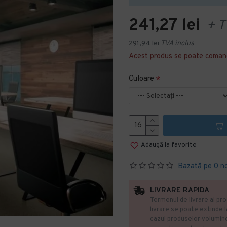
241,27 lei
+ T
291,94 lei
TVA inclus
Acest produs se poate coman
Culoare
Adaugă la favorite
Bazată pe 0 n
LIVRARE RAPIDA
Termenul de livrare al pro
livrare se poate extinde 
cazul produselor volumin