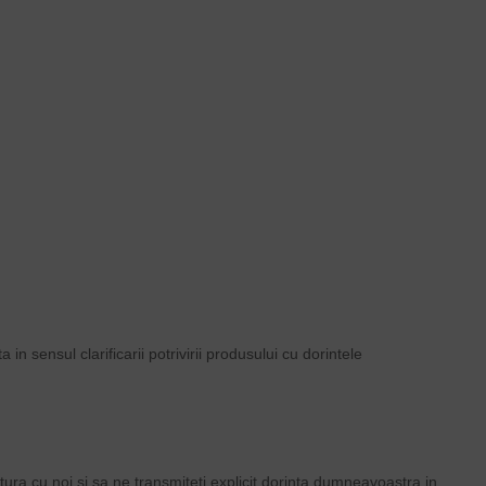
in sensul clarificarii potrivirii produsului cu dorintele
tura cu noi si sa ne transmiteti explicit dorinta dumneavoastra in