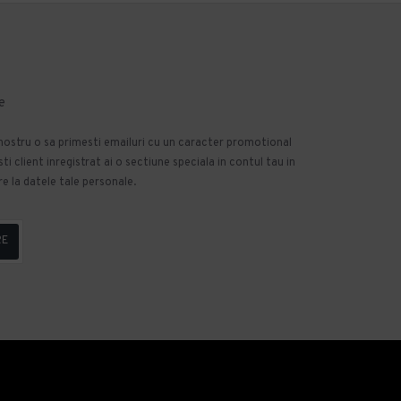
e
 nostru o sa primesti emailuri cu un caracter promotional
 client inregistrat ai o sectiune speciala in contul tau in
e la datele tale personale.
RE