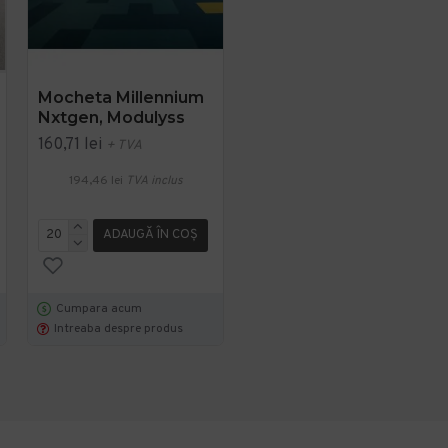
Mocheta Millennium
Cambridge, Mocheta
Nxtgen, Modulyss
Dale 50x50cm,
Modulyss
160,71 lei
+ TVA
392,51 lei
+ TVA
194,46 lei
TVA inclus
474,94 lei
TVA inclus
ADAUGĂ ÎN COŞ
ADAUGĂ ÎN COŞ
Cumpara acum
Cumpara acum
Intreaba despre produs
Intreaba despre produs