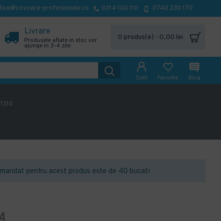
fice@covoare-profesionale.ro
0314 100 110
0740 230 170
Livrare
0 produs(e) - 0,00 lei
Produsele aflate in stoc vor
ajunge in 3-4 zile
Cont
Favorite
Blog
 1310
mandat pentru acest produs este de 40 bucati
A