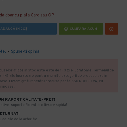
da doar cu plata Card sau OP
ADAUGĂ ÎN COŞ
CUMPARA ACUM
ote.
-
Spune-ţi opinia
duselor aflate in stoc este este de 1- 3 zile lucratoare. Termenul de
la 4-5 zile lucratoare pentru anumite categorii de produse sau in
oase. Livram gratuit pentru produse peste 550 RON + TVA, cu
uminoase.
UN RAPORT CALITATE-PRET!
ative, suport eficient si o livrare rapida!
RETURNAT!
de zile de la achizitie