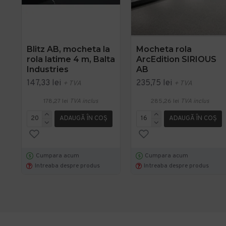
Blitz AB, mocheta la
Mocheta rola
rola latime 4 m, Balta
ArcEdition SIRIOUS
Industries
AB
147,33 lei
235,75 lei
+ TVA
+ TVA
178,27 lei
TVA inclus
285,26 lei
TVA inclus
ADAUGĂ ÎN COŞ
ADAUGĂ ÎN COŞ
Cumpara acum
Cumpara acum
Intreaba despre produs
Intreaba despre produs