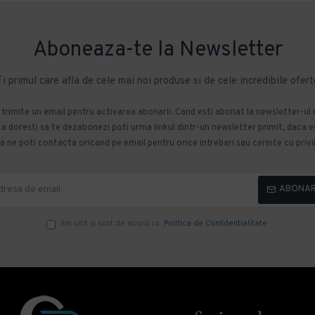
Aboneaza-te la Newsletter
Fi primul care afla de cele mai noi produse si de cele incredibile ofert
m trimite un email pentru activarea abonarii. Cand esti abonat la newsletter-ul
 doresti sa te dezabonezi poti urma linkul dintr-un newsletter primit, daca esti
 ne poti contacta oricand pe email pentru orice intrebari sau cerinte cu privir
ABONA
Am citit şi sunt de acord cu
Politica de Confidentialitate