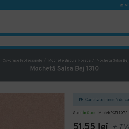
of
Covorase Profesionale
Mochete Birou si Horeca
Mochetă Salsa Bej
Mochetă Salsa Bej 1310
Cantitate minimă de co
Stoc:
În Stoc
Model:
PCF17072
51,55 lei
+ TV