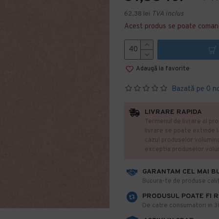
62,38 lei
TVA inclus
Acest produs se poate coman
Adaugă la favorite
Bazată pe 0 n
LIVRARE RAPIDA
Termenul de livrare al pro
livrare se poate extinde 
cazul produselor volumin
exceptia produselor vol
GARANTAM CEL MAI B
​Bucura-te de produse calit
PRODUSUL POATE FI 
De catre consumatori in 30 