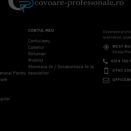
CONTUL MEU
Covorase profesi
la exterior, und
Contul meu
WEST BU
Comenzi
Strada Prec
Returnari
Wishlist
0314 100 
Aboneaza-te / Dezaboneaza-te la
0740 230
eneral Pentru
newsletter
nale
OFFICE@
giilor