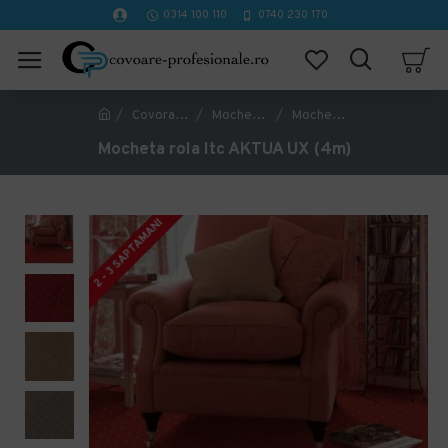
0314 100 110
0740 230 170
Covorase Profesionale
Mochete Birou si Horeca
Mocheta rola Itc AKTUA UX (4m)
Mocheta rola Itc AKTUA UX (4m)
2 - 3 SAPTAMANI