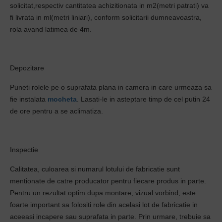
solicitat,respectiv cantitatea achizitionata in m2(metri patrati) va
fi livrata in ml(metri liniari), conform solicitarii dumneavoastra,
rola avand latimea de 4m.
Depozitare
Puneti rolele pe o suprafata plana in camera in care urmeaza sa
fie instalata
mocheta
. Lasati-le in asteptare timp de cel putin 24
de ore pentru a se aclimatiza.
Inspectie
Calitatea, culoarea si numarul lotului de fabricatie sunt
mentionate de catre producator pentru fiecare produs in parte.
Pentru un rezultat optim dupa montare, vizual vorbind, este
foarte important sa folositi role din acelasi lot de fabricatie in
aceeasi incapere sau suprafata in parte. Prin urmare, trebuie sa