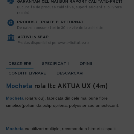
GARANTAM CEL MAI BUN RAPORT CALITATE-PRET!
​Bucura-te de produse calitative, suport eficient si o livrare
rapida!
PRODUSUL POATE FI RETURNAT!
De catre consumatori in 30 de zile de la achizitie
ACTIVI IN SEAP
Produs disponibil si pe www.e-licitatie.ro
DESCRIERE
SPECIFICATII
OPINII
CONDITII LIVRARE
DESCARCARI
Mocheta
rola Itc AKTUA UX (4m)
Mocheta
rola(rulou), fabricata din cele mai bune fibre
sintetice(poliamida,polipropilena, polyester sau amestecuri).
Mocheta
cu utilizari multiple, recomandata birouri si spatii