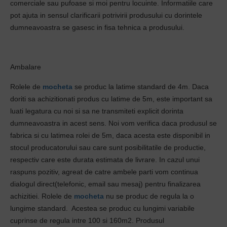
comerciale sau pufoase si moi pentru locuinte. Informatiile care
pot ajuta in sensul clarificarii potrivirii produsului cu dorintele
dumneavoastra se gasesc in fisa tehnica a produsului.
Ambalare
Rolele de
mocheta
se produc la latime standard de 4m. Daca
doriti sa achizitionati produs cu latime de 5m, este important sa
luati legatura cu noi si sa ne transmiteti explicit dorinta
dumneavoastra in acest sens. Noi vom verifica daca produsul se
fabrica si cu latimea rolei de 5m, daca acesta este disponibil in
stocul producatorului sau care sunt posibilitatile de productie,
respectiv care este durata estimata de livrare. In cazul unui
raspuns pozitiv, agreat de catre ambele parti vom continua
dialogul direct(telefonic, email sau mesaj) pentru finalizarea
achizitiei. Rolele de
mocheta
nu se produc de regula la o
lungime standard. Acestea se produc cu lungimi variabile
cuprinse de regula intre 100 si 160m2. Produsul