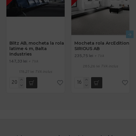
Blitz AB, mocheta la rola
Mocheta rola ArcEdition
latime 4 m, Balta
SIRIOUS AB
Industries
235,75 lei
+ TVA
147,33 lei
+ TVA
285,26 lei
TVA inclus
178,27 lei
TVA inclus