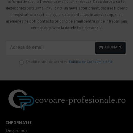
informativ si cu o frecventa medie, chiar redusa. Daca doresti sa te
dezabonezi poti urma linkul dintr-un newsletter primit, daca esti client
inregistrat ai o sectiune speciala in contul tau in acest scop, si de
asemenea ne poti contacta oricand pe email pentru orice intrebari sau
cerinte cu privire la datele tale personale.
ABONARE
Am citit şi sunt de acord cu
Politica de Confidentialitate
INFORMATII
Despre noi