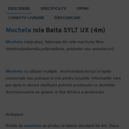
DESCRIERE
SPECIFICATII
OPINII
CONDITII LIVRARE
DESCARCARI
Mocheta
rola Balta SYLT UX (4m)
Mocheta
rola(rulou), fabricata din cele mai bune fibre
sintetice(poliamida,polipropilena, polyester sau amestecuri).
Mocheta
cu utilizari multiple, recomandata birouri si spatii
comerciale sau pufoase si moi pentru locuinte. Informatiile care
pot ajuta in sensul clarificarii potrivirii produsului cu dorintele
dumneavoastra se gasesc in fisa tehnica a produsului.
Ambalare
Rolele de
mocheta
se produc la latime standard de 4m. Daca