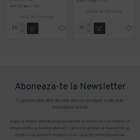
235,75 lei
+ TVA
147,33 lei
+ TVA
285,26 lei
TVA inclus
178,27 lei
TVA inclus
Aboneaza-te la Newsletter
Fi primul care afla de cele mai noi produse si de cele
incredibile oferte
Dupa ce initiezi abonarea la newsletter-ul nostru iti vom trimite un
email pentru activarea abonarii. Cand esti abonat la newsletter-ul
nostru o sa primesti emailuri cu un caracter promotional sau