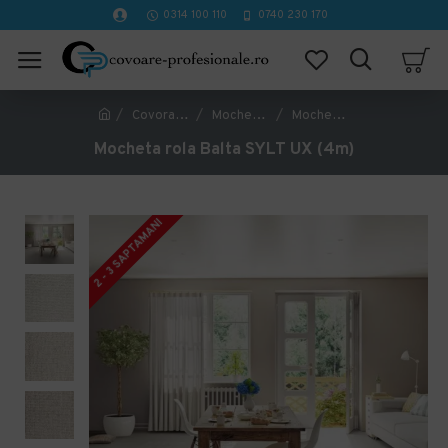
0314 100 110
0740 230 170
Covorase Profesionale
Mochete Birou si Horeca
Mocheta rola Balta SYLT UX (4m)
Mocheta rola Balta SYLT UX (4m)
2 - 3 SAPTAMANI