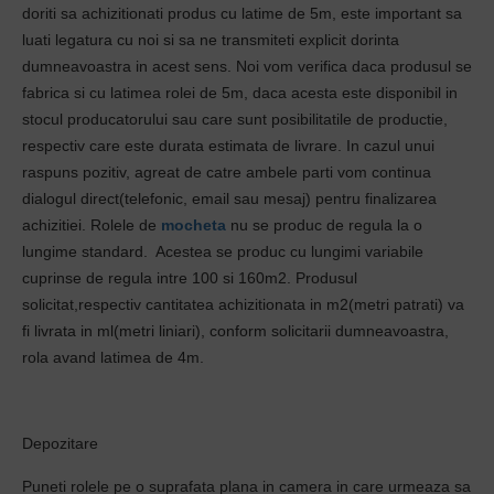
doriti sa achizitionati produs cu latime de 5m, este important sa
luati legatura cu noi si sa ne transmiteti explicit dorinta
dumneavoastra in acest sens. Noi vom verifica daca produsul se
fabrica si cu latimea rolei de 5m, daca acesta este disponibil in
stocul producatorului sau care sunt posibilitatile de productie,
respectiv care este durata estimata de livrare. In cazul unui
raspuns pozitiv, agreat de catre ambele parti vom continua
dialogul direct(telefonic, email sau mesaj) pentru finalizarea
achizitiei. Rolele de
mocheta
nu se produc de regula la o
lungime standard. Acestea se produc cu lungimi variabile
cuprinse de regula intre 100 si 160m2. Produsul
solicitat,respectiv cantitatea achizitionata in m2(metri patrati) va
fi livrata in ml(metri liniari), conform solicitarii dumneavoastra,
rola avand latimea de 4m.
Depozitare
Puneti rolele pe o suprafata plana in camera in care urmeaza sa