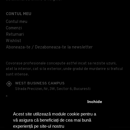
CONTUL MEU
Contul meu
Comenzi
Returnari
Wishlist
Aboneaza-te / Dezaboneaza-te la newsletter
Covorase profesionale concepute astfel incat sa reziste uzurii,
atat la interior, cat si la exterior, unde gradul de murdarire si traficul
sunt intense.
WEST BUSINESS CAMPUS
Strada Preciziei, Nr, 3W, Sector 6, Bucuresti
0314 100 110
Inchide
0740 230 170
Acest site utilizează module cookie pentru a
OFFICE@COVOARE-PROFESIONALE.RO
vă asigura că beneficiați de cea mai bună
experiență pe site-ul nostru