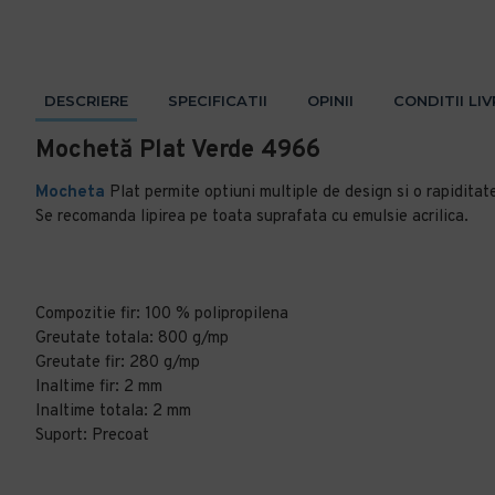
DESCRIERE
SPECIFICATII
OPINII
CONDITII LI
Mochetă Plat Verde 4966
Mocheta
Plat permite optiuni multiple de design si o rapiditat
Se recomanda lipirea pe toata suprafata cu emulsie acrilica.
Compozitie fir: 100 % polipropilena
Greutate totala: 800 g/mp
Greutate fir: 280 g/mp
Inaltime fir: 2 mm
Inaltime totala: 2 mm
Suport: Precoat