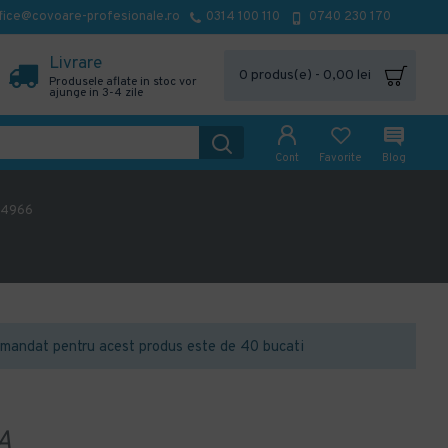
fice@covoare-profesionale.ro
0314 100 110
0740 230 170
Livrare
0 produs(e) - 0,00 lei
Produsele aflate in stoc vor
ajunge in 3-4 zile
Cont
Favorite
Blog
 4966
mandat pentru acest produs este de 40 bucati
A