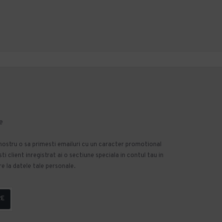
Intreaba despre produs
Intreaba despre produs
e
 nostru o sa primesti emailuri cu un caracter promotional
 client inregistrat ai o sectiune speciala in contul tau in
e la datele tale personale.
RE