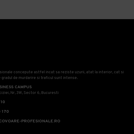
onale concepute astfel incat sa reziste uzurii, atat la interior, cat si
e gradul de murdarire si traficul sunt intense.
SINESS CAMPUS
iziei, Nr, 3W, Sector 6, Bucuresti
110
 170
COVOARE-PROFESIONALE.RO