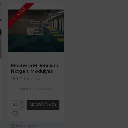
2 - 3 SAPTAMANI
7 - 10 ZILE
Mocheta Millennium
Cambridge, Mocheta
Nxtgen, Modulyss
Dale 50x50cm,
Modulyss
160,71 lei
+ TVA
392,51 lei
+ TVA
194,46 lei
TVA inclus
474,94 lei
TVA inclus
ADAUGĂ ÎN COŞ
ADAUGĂ ÎN COŞ
Cumpara acum
Cumpara acum