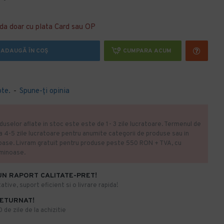
da doar cu plata Card sau OP
ADAUGĂ ÎN COŞ
CUMPARA ACUM
ote.
-
Spune-ţi opinia
duselor aflate in stoc este este de 1- 3 zile lucratoare. Termenul de
la 4-5 zile lucratoare pentru anumite categorii de produse sau in
oase. Livram gratuit pentru produse peste 550 RON + TVA, cu
uminoase.
UN RAPORT CALITATE-PRET!
ative, suport eficient si o livrare rapida!
RETURNAT!
de zile de la achizitie