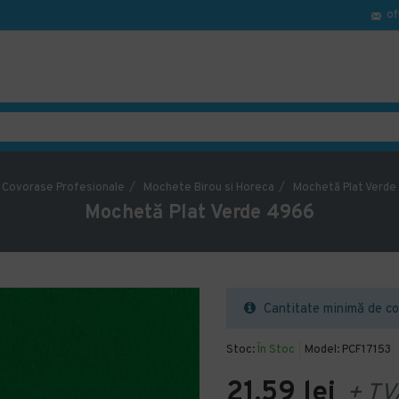
of
Covorase Profesionale
Mochete Birou si Horeca
Mochetă Plat Verde
Mochetă Plat Verde 4966
Cantitate minimă de co
Stoc:
În Stoc
Model:
PCF17153
21,59 lei
+ TV