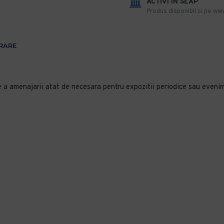
ACTIVI IN SEAP
Produs disponibil si pe www
VRARE
e a amenajarii atat de necesara pentru expozitii periodice sau evenim