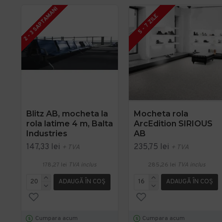
2 - 3 SAPTAMANI
5 - 7 ZILE
Blitz AB, mocheta la
Mocheta rola
rola latime 4 m, Balta
ArcEdition SIRIOUS
Industries
AB
147,33 lei
235,75 lei
+ TVA
+ TVA
178,27 lei
TVA inclus
285,26 lei
TVA inclus
ADAUGĂ ÎN COŞ
ADAUGĂ ÎN COŞ
Cumpara acum
Cumpara acum