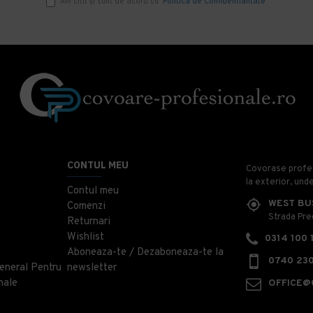
Am citit şi sunt de acord cu
Politica de Confidentialitate
CONTUL MEU
Covorase profesi
la exterior, und
Contul meu
WEST BU
Comenzi
Strada Prec
Returnari
Wishlist
0314 100 
Aboneaza-te / Dezaboneaza-te la
0740 230
eneral Pentru
newsletter
nale
OFFICE@