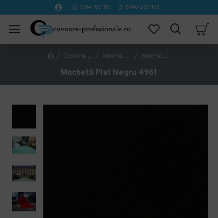
0314 100 110
0740 230 170
Covorase Profesionale
Mochete Birou si Horeca
Mochetă Plat Negru 4961
Mochetă Plat Negru 4961