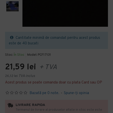
Cantitate minimă de comandat pentru acest produs
este de 40 bucati
Stoc:
În Stoc
Model:
PCF17131
21,59 lei
+ TVA
26,12 lei
TVA inclus
Acest produs se poate comanda doar cu plata Card sau OP
Bazată pe 0 note.
-
Spune-ţi opinia
LIVRARE RAPIDA
Termenul de livrare al produselor aflate in stoc este este