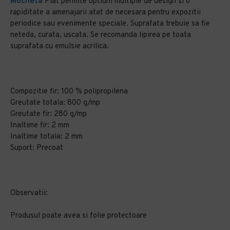
Mocheta
Plat permite optiuni multiple de design si o
rapiditate a amenajarii atat de necesara pentru expozitii
periodice sau evenimente speciale. Suprafata trebuie sa fie
neteda, curata, uscata. Se recomanda lipirea pe toata
suprafata cu emulsie acrilica.
Compozitie fir: 100 % polipropilena
Greutate totala: 800 g/mp
Greutate fir: 280 g/mp
Inaltime fir: 2 mm
Inaltime totala: 2 mm
Suport: Precoat
Observatii:
Produsul poate avea si folie protectoare