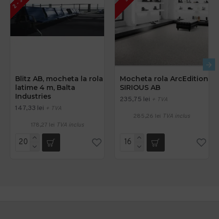
Blitz AB, mocheta la rola
Mocheta rola ArcEdition
latime 4 m, Balta
SIRIOUS AB
Industries
235,75 lei
+ TVA
147,33 lei
+ TVA
285,26 lei
TVA inclus
178,27 lei
TVA inclus