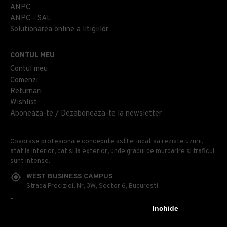
ANPC
ANPC - SAL
Solutionarea online a litigiilor
CONTUL MEU
Contul meu
Comenzi
Returnari
Wishlist
Aboneaza-te / Dezaboneaza-te la newsletter
Covorase profesionale concepute astfel incat sa reziste uzurii,
atat la interior, cat si la exterior, unde gradul de murdarire si traficul
sunt intense.
WEST BUSINESS CAMPUS
Strada Preciziei, Nr, 3W, Sector 6, Bucuresti
0314 100 110
Inchide
0740 230 170