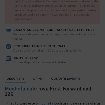
de 1- 3 zile lucratoare. Termenul de livrare se poate extinde
la 4-5 zile lucratoare pentru anumite categorii de produse
sau in cazul produselor voluminoase. Livram gratuit pentru
produse peste 550 RON + TVA, cu exceptia produselor
voluminoase.
GARANTAM CEL MAI BUN RAPORT CALITATE-PRET!
​Bucura-te de produse calitative, suport eficient si o livrare
rapida!
PRODUSUL POATE FI RETURNAT!
De catre consumatori in 30 de zile de la achizitie
ACTIVI IN SEAP
Produs disponibil si pe www.e-licitatie.ro
DESCRIERE
OPINII
CONDITII LIVRARE
Mocheta dale
rosu First Forward cod
329
First Forward este o
mocheta
buclata in dale care va oferta