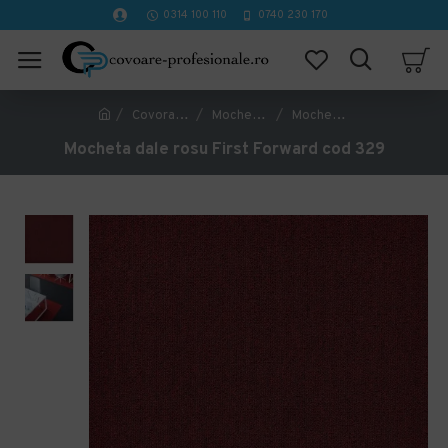
0314 100 110
0740 230 170
Covorase Profesionale
Mochete Birou si Horeca
Mocheta dale rosu First Forward cod 329
Mocheta dale rosu First Forward cod 329