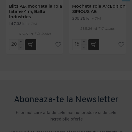
Blitz AB, mocheta la rola
Mocheta rola ArcEdition
latime 4 m, Balta
SIRIOUS AB
Industries
235,75 lei
+ TVA
147,33 lei
+ TVA
285,26 lei
TVA inclus
178,27 lei
TVA inclus
Aboneaza-te la Newsletter
Fi primul care afla de cele mai noi produse si de cele
incredibile oferte