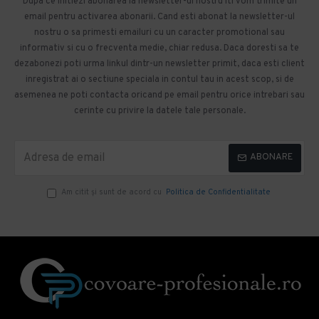
Dupa ce initiezi abonarea la newsletter-ul nostru iti vom trimite un
email pentru activarea abonarii. Cand esti abonat la newsletter-ul
nostru o sa primesti emailuri cu un caracter promotional sau
informativ si cu o frecventa medie, chiar redusa. Daca doresti sa te
dezabonezi poti urma linkul dintr-un newsletter primit, daca esti client
inregistrat ai o sectiune speciala in contul tau in acest scop, si de
asemenea ne poti contacta oricand pe email pentru orice intrebari sau
cerinte cu privire la datele tale personale.
ABONARE
Am citit şi sunt de acord cu
Politica de Confidentialitate