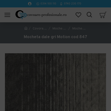
0314 100 110
0740 230 170
Covorase Profesionale
Mochete Birou si Horeca
Mocheta dale gri Motion cod 847
Mocheta dale gri Motion cod 847