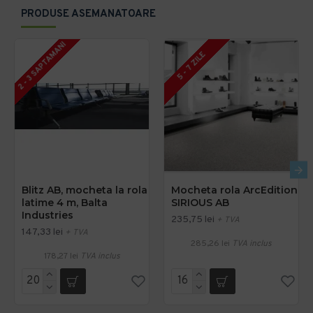
PRODUSE ASEMANATOARE
2 - 3 SAPTAMANI
5 - 7 ZILE
Blitz AB, mocheta la rola
Mocheta rola ArcEdition
latime 4 m, Balta
SIRIOUS AB
Industries
235,75 lei
+ TVA
147,33 lei
+ TVA
285,26 lei
TVA inclus
178,27 lei
TVA inclus