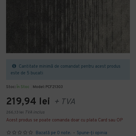
Cantitate minimă de comandat pentru acest produs
este de 5 bucati
Stoc:
În Stoc
Model:
PCF21303
219,94 lei
+ TVA
266,13 lei
TVA inclus
Acest produs se poate comanda doar cu plata Card sau OP
Bazată pe 0 note.
-
Spune-ţi opinia