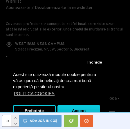
Wishlist
Aboneaza-te / Dezaboneaza-te la newsletter
Covorase profesionale concepute astfel incat sa reziste uzurii,
atat la interior, cat si la exterior, unde gradul de murdarire si traficul
sunt intense.
WEST BUSINESS CAMPUS
Strada Preciziei, Nr, 3W, Sector 6, Bucuresti
0314 100 110
Inchide
0740 230 170
Acest site utilizează module cookie pentru a
OFFICE@COVOARE-PROFESIONALE.RO
vă asigura că beneficiați de cea mai bună
experiență pe site-ul nostru
POLITICA COOKIES
© Covoare Profesionale - Toate drepturile rezervate. 2006 -
2020
Preferinte
Accept
ADAUGĂ ÎN COŞ