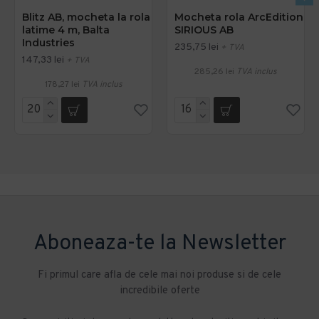
Blitz AB, mocheta la rola
Mocheta rola ArcEdition
latime 4 m, Balta
SIRIOUS AB
Industries
235,75 lei
+ TVA
147,33 lei
+ TVA
285,26 lei
TVA inclus
178,27 lei
TVA inclus
Aboneaza-te la Newsletter
Fi primul care afla de cele mai noi produse si de cele
incredibile oferte