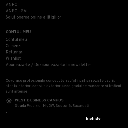
ANPC
ANPC - SAL
Solutionarea online a litigiilor
CONTUL MEU
Contul meu
Comenzi
Returnari
Wishlist
Aboneaza-te / Dezaboneaza-te la newsletter
Covorase profesionale concepute astfel incat sa reziste uzurii,
atat la interior, cat si la exterior, unde gradul de murdarire si traficul
sunt intense.
WEST BUSINESS CAMPUS
Strada Preciziei, Nr, 3W, Sector 6, Bucuresti
0314 100 110
Inchide
0740 230 170