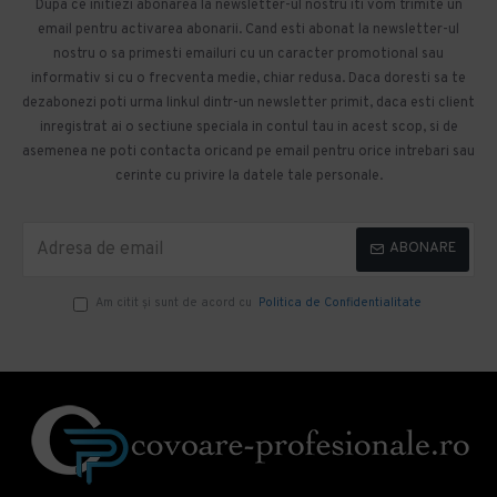
Dupa ce initiezi abonarea la newsletter-ul nostru iti vom trimite un
email pentru activarea abonarii. Cand esti abonat la newsletter-ul
nostru o sa primesti emailuri cu un caracter promotional sau
informativ si cu o frecventa medie, chiar redusa. Daca doresti sa te
dezabonezi poti urma linkul dintr-un newsletter primit, daca esti client
inregistrat ai o sectiune speciala in contul tau in acest scop, si de
asemenea ne poti contacta oricand pe email pentru orice intrebari sau
cerinte cu privire la datele tale personale.
ABONARE
Am citit şi sunt de acord cu
Politica de Confidentialitate