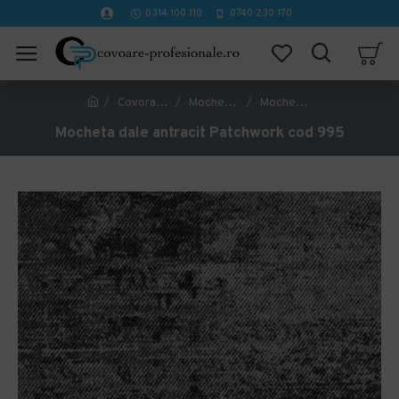
0314 100 110
0740 230 170
Covorase Profesionale
Mochete Birou si Horeca
Mocheta dale antracit Patchwork cod 995
Mocheta dale antracit Patchwork cod 995