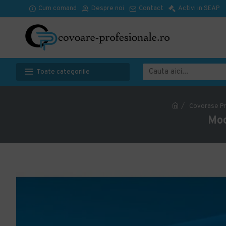
Cum comand
Despre noi
Contact
Activi in SEAP
Toate categoriile
Covorase Pr
Moc