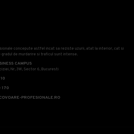
onale concepute astfel incat sa reziste uzurii, atat la interior, cat si
e gradul de murdarire si traficul sunt intense.
SINESS CAMPUS
iziei, Nr, 3W, Sector 6, Bucuresti
110
 170
COVOARE-PROFESIONALE.RO