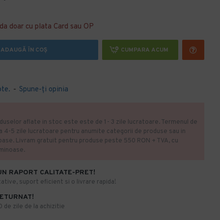
da doar cu plata Card sau OP
ADAUGĂ ÎN COŞ
CUMPARA ACUM
ote.
-
Spune-ţi opinia
duselor aflate in stoc este este de 1- 3 zile lucratoare. Termenul de
la 4-5 zile lucratoare pentru anumite categorii de produse sau in
oase. Livram gratuit pentru produse peste 550 RON + TVA, cu
uminoase.
UN RAPORT CALITATE-PRET!
ative, suport eficient si o livrare rapida!
RETURNAT!
de zile de la achizitie