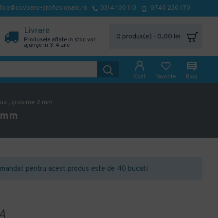
fice@covoare-profesionale.ro
0314 100 110
0740 230 170
Livrare
0 produs(e) - 0,00 lei
Produsele aflate in stoc vor
ajunge in 3-4 zile
Cont
Favorite
Blog
ua , grosime 2 mm
2 mm
mandat pentru acest produs este de 40 bucati
A