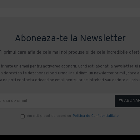
Aboneaza-te la Newsletter
Fi primul care afla de cele mai noi produse si de cele incredibile ofert
m trimite un email pentru activarea abonarii. Cand esti abonat la newsletter-ul
 doresti sa te dezabonezi poti urma linkul dintr-un newsletter primit, daca esti
 ne poti contacta oricand pe email pentru orice intrebari sau cerinte cu privir
ABONA
Am citit şi sunt de acord cu
Politica de Confidentialitate