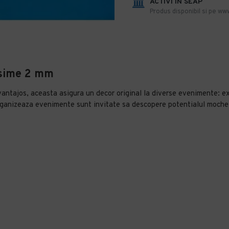
ACTIVI IN SEAP
Produs disponibil si pe www
osime 2 mm
antajos, aceasta asigura un decor original la diverse evenimente: exp
organizeaza evenimente sunt invitate sa descopere potentialul mochetei