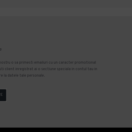
e
 nostru o sa primesti emailuri cu un caracter promotional
 client inregistrat ai o sectiune speciala in contul tau in
e la datele tale personale.
RE