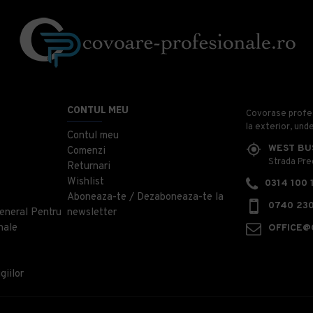
CONTUL MEU
Covorase profesi
la exterior, und
Contul meu
WEST BU
Comenzi
Strada Prec
Returnari
Wishlist
0314 100 
Aboneaza-te / Dezaboneaza-te la
0740 230
eneral Pentru
newsletter
nale
OFFICE@
giilor