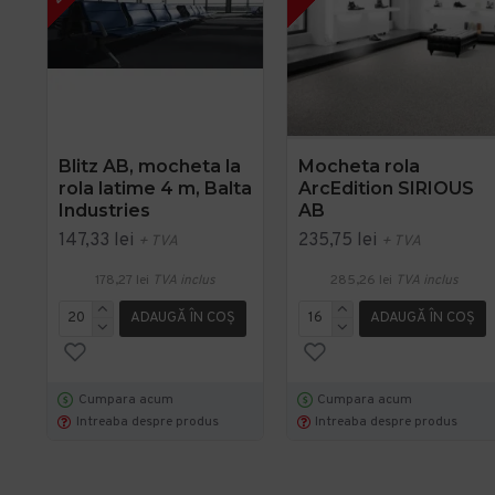
Blitz AB, mocheta la
Mocheta rola
rola latime 4 m, Balta
ArcEdition SIRIOUS
Industries
AB
147,33 lei
235,75 lei
+ TVA
+ TVA
178,27 lei
TVA inclus
285,26 lei
TVA inclus
ADAUGĂ ÎN COŞ
ADAUGĂ ÎN COŞ
Cumpara acum
Cumpara acum
Intreaba despre produs
Intreaba despre produs