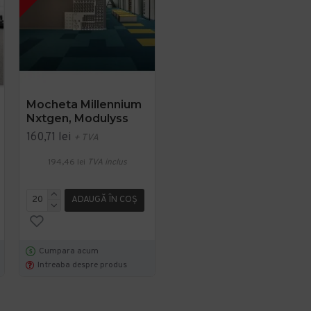
Mocheta Millennium
Cambridge, Mocheta
Nxtgen, Modulyss
Dale 50x50cm,
Modulyss
160,71 lei
+ TVA
392,51 lei
+ TVA
194,46 lei
TVA inclus
474,94 lei
TVA inclus
ADAUGĂ ÎN COŞ
ADAUGĂ ÎN COŞ
Cumpara acum
Cumpara acum
Intreaba despre produs
Intreaba despre produs