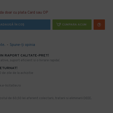
da doar cu plata Card sau OP
ADAUGĂ ÎN COŞ
CUMPARA ACUM
ote.
-
Spune-ţi opinia
UN RAPORT CALITATE-PRET!
ative, suport eficient si o livrare rapida!
RETURNAT!
de zile de la achizitie
.e-licitatie.ro
stul de 60,50 lei aferent colectarii, tratarii si eliminarii DEEE.