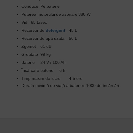
Conduce
Pe baterie
Puterea motorului de aspirare
380 W
Vid
65 L/sec
Rezervor de
detergent
45 L
Rezervor de apă uzată
56 L
Zgomot
61 dB
Greutate
99 kg
Baterie
24 V / 100 Ah
Încărcare baterie
6 h
Timp maxim de lucru
4-5 ore
Durata minimă de viață a bateriei: 1000 de încărcări.