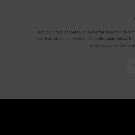
Dupa ce initiezi abonarea la newsletter-ul nostru iti vo
sau informativ si cu o frecventa medie, chiar redusa. Daca
acest scop, si de asemenea