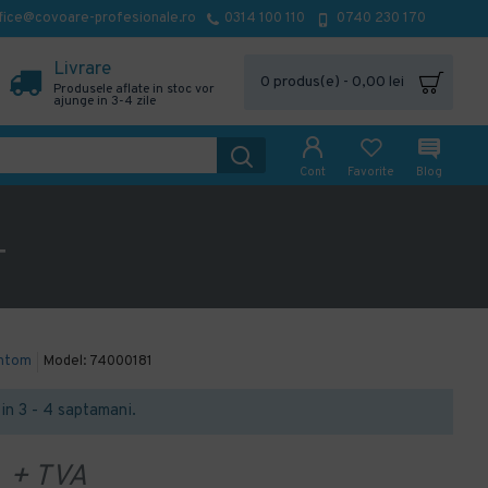
fice@covoare-profesionale.ro
0314 100 110
0740 230 170
Livrare
0 produs(e) - 0,00 lei
Produsele aflate in stoc vor
ajunge in 3-4 zile
Cont
Favorite
Blog
T
ntom
Model:
74000181
t in 3 - 4 saptamani.
+ TVA