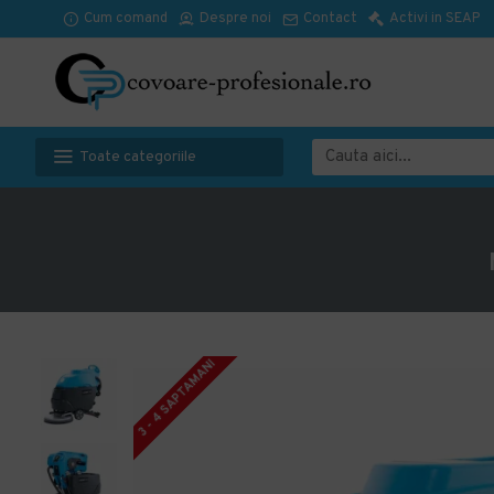
Cum comand
Despre noi
Contact
Activi in SEAP
Toate categoriile
3 - 4 SAPTAMANI