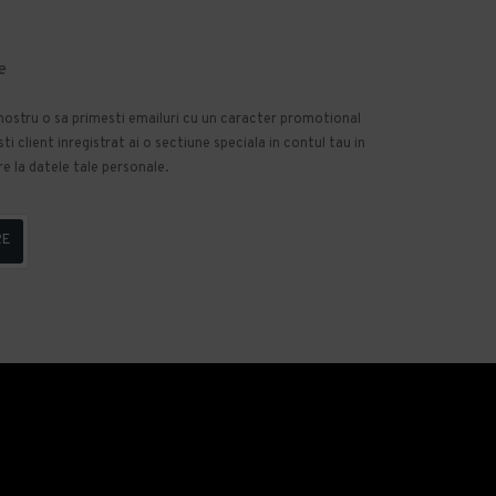
e
 nostru o sa primesti emailuri cu un caracter promotional
 client inregistrat ai o sectiune speciala in contul tau in
e la datele tale personale.
RE