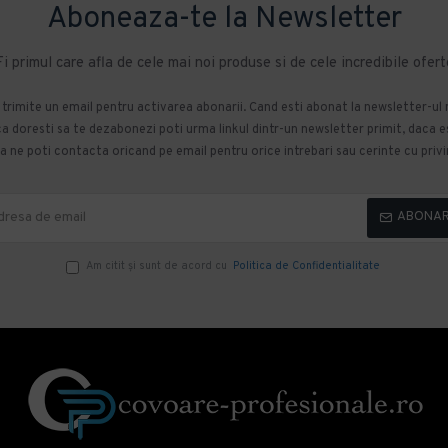
Aboneaza-te la Newsletter
Fi primul care afla de cele mai noi produse si de cele incredibile ofert
m trimite un email pentru activarea abonarii. Cand esti abonat la newsletter-ul
 doresti sa te dezabonezi poti urma linkul dintr-un newsletter primit, daca esti
 ne poti contacta oricand pe email pentru orice intrebari sau cerinte cu privir
ABONA
Am citit şi sunt de acord cu
Politica de Confidentialitate