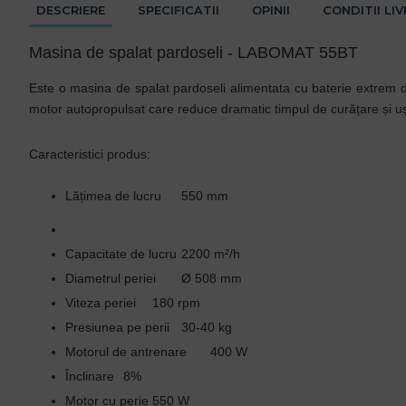
DESCRIERE
SPECIFICATII
OPINII
CONDITII LI
Masina de spalat pardoseli - LABOMAT 55BT
Este o masina de spalat pardoseli alimentata cu baterie extrem de pu
motor autopropulsat care reduce dramatic timpul de curățare și uș
Caracteristici produs:
Lățimea de lucru
550 mm
Capacitate de lucru
2200 m²/h
Diametrul periei
Ø 508 mm
Viteza periei
180 rpm
Presiunea pe perii
30-40 kg
Motorul de antrenare
400 W
Înclinare
8%
Motor cu perie
550 W