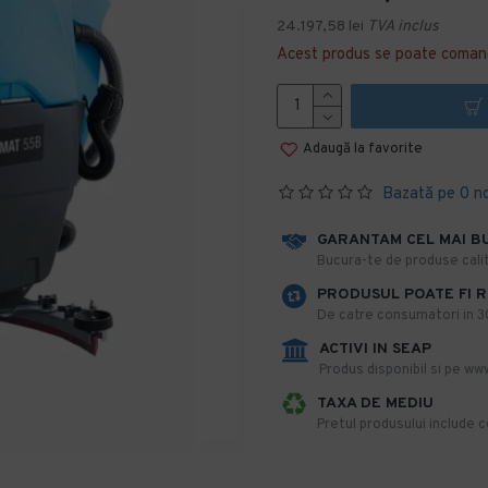
24.197,58 lei
TVA inclus
Acest produs se poate coman
Adaugă la favorite
Bazată pe 0 n
GARANTAM CEL MAI B
​Bucura-te de produse calit
PRODUSUL POATE FI 
De catre consumatori in 30 
ACTIVI IN SEAP
Produs disponibil si pe www
TAXA DE MEDIU
Pretul produsului include co