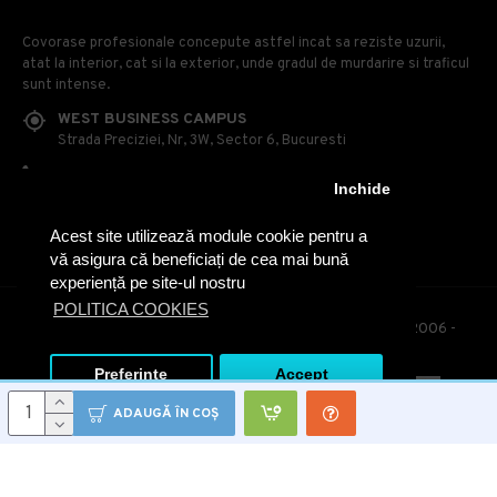
Covorase profesionale concepute astfel incat sa reziste uzurii,
atat la interior, cat si la exterior, unde gradul de murdarire si traficul
sunt intense.
WEST BUSINESS CAMPUS
Strada Preciziei, Nr, 3W, Sector 6, Bucuresti
0314 100 110
Inchide
0740 230 170
Acest site utilizează module cookie pentru a
OFFICE@COVOARE-PROFESIONALE.RO
vă asigura că beneficiați de cea mai bună
experiență pe site-ul nostru
POLITICA COOKIES
© Covoare Profesionale - Toate drepturile rezervate. 2006 -
2020
Preferinte
Accept
ADAUGĂ ÎN COŞ