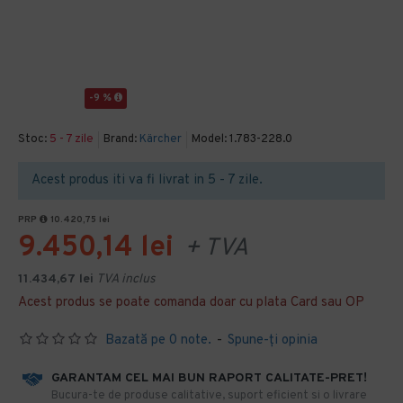
-9 %
Stoc:
5 - 7 zile
Brand:
Kärcher
Model:
1.783-228.0
Acest produs iti va fi livrat in 5 - 7 zile.
PRP
10.420,75 lei
9.450,14 lei
+ TVA
11.434,67 lei
TVA inclus
Acest produs se poate comanda doar cu plata Card sau OP
Bazată pe 0 note.
-
Spune-ţi opinia
GARANTAM CEL MAI BUN RAPORT CALITATE-PRET!
​Bucura-te de produse calitative, suport eficient si o livrare