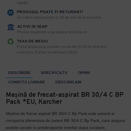
rapida!
PRODUSUL POATE FI RETURNAT!
De catre consumatori in 30 de zile de la achizitie
ACTIVI IN SEAP
Produs disponibil si pe www.e-licitatie.ro
TAXA DE MEDIU
Pretul produsului include costul de 36,30 lei aferent
colectarii, tratarii si eliminarii DEEE.
DESCRIERE
SPECIFICATII
OPINII
CONDITII LIVRARE
DESCARCARI
Mașină de frecat-aspirat BR 30/4 C BP
Pack *EU, Karcher
Masina de frecat aspirat BR 30/4 C Bp Pack este usoara si
compacta alimentata de baterii BR 30/4 C Bp Pack, care asigura
podele uscate si antiderapante imediat dupa curatare,