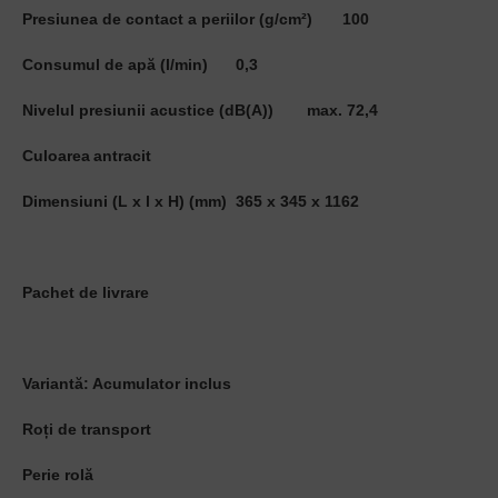
Presiunea de contact a periilor (g/cm²)
100
Consumul de apă (l/min)
0,3
Nivelul presiunii acustice (dB(A))
max. 72,4
Culoarea
antracit
Dimensiuni (L x l x H) (mm)
365 x 345 x 1162
Pachet de livrare
Variantă: Acumulator inclus
Roți de transport
Perie rolă