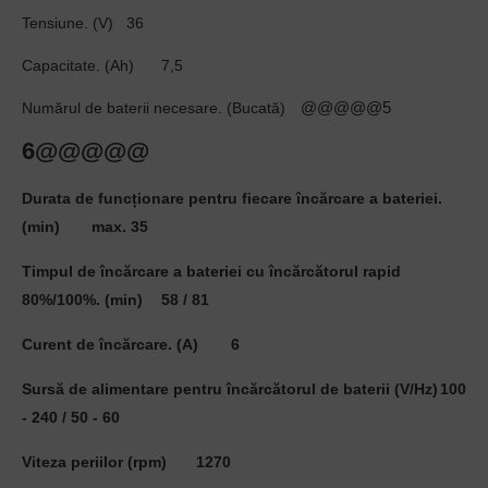
Tensiune. (V)
36
Capacitate. (Ah)
7,5
@@@@@5
Numărul de baterii necesare. (Bucată)
6@@@@@
Durata de funcționare pentru fiecare încărcare a bateriei.
(min)
max. 35
Timpul de încărcare a bateriei cu încărcătorul rapid
80%/100%. (min)
58 / 81
Curent de încărcare. (A)
6
Sursă de alimentare pentru încărcătorul de baterii (V/Hz)
100
- 240 / 50 - 60
Viteza periilor (rpm)
1270