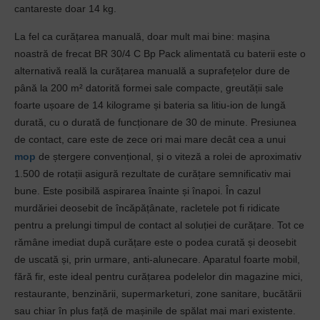
cantareste doar 14 kg.
La fel ca curățarea manuală, doar mult mai bine: mașina
noastră de frecat BR 30/4 C Bp Pack alimentată cu baterii este o
alternativă reală la curățarea manuală a suprafețelor dure de
până la 200 m² datorită formei sale compacte, greutății sale
foarte ușoare de 14 kilograme și bateria sa litiu-ion de lungă
durată, cu o durată de funcționare de 30 de minute. Presiunea
de contact, care este de zece ori mai mare decât cea a unui
mop
de ștergere convențional, și o viteză a rolei de aproximativ
1.500 de rotații asigură rezultate de curățare semnificativ mai
bune. Este posibilă aspirarea înainte și înapoi. În cazul
murdăriei deosebit de încăpățânate, racletele pot fi ridicate
pentru a prelungi timpul de contact al soluției de curățare. Tot ce
rămâne imediat după curățare este o podea curată și deosebit
de uscată și, prin urmare, anti-alunecare. Aparatul foarte mobil,
fără fir, este ideal pentru curățarea podelelor din magazine mici,
restaurante, benzinării, supermarketuri, zone sanitare, bucătării
sau chiar în plus față de mașinile de spălat mai mari existente.