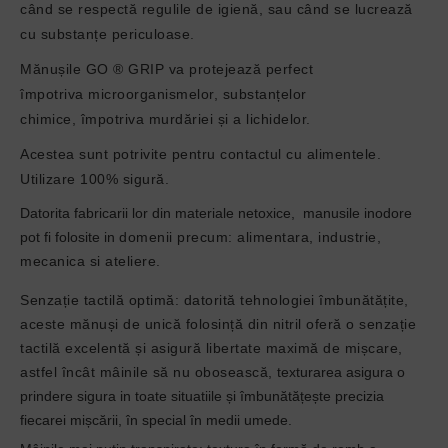
când se respectă regulile de igienă, sau când se lucrează
cu substanțe periculoase.
Mănușile
GO ® GRIP
va
protejează perfect
împotriva
microorganismelor, substanțelor
chimice,
împotriva murdăriei și a lichidelor.
Acestea sunt
potrivite pentru contactul cu alimentele.
Utilizare 100% sigură.
Datorita fabricarii lor din materiale netoxice, manusile inodore
pot fi folosite in
domenii precum: alimentara, industrie,
mecanica si ateliere.
Senzație tactilă optimă: datorită tehnologiei îmbunătățite,
aceste mănuși de unică folosință din nitril oferă o senzație
tactilă excelentă și asigură libertate maximă de mișcare,
astfel încât mâinile să nu obosească,
texturarea asigura o
prindere sigura in toate situatiile
și îmbunătățește precizia
fiecarei mișcării, în special în medii umede.