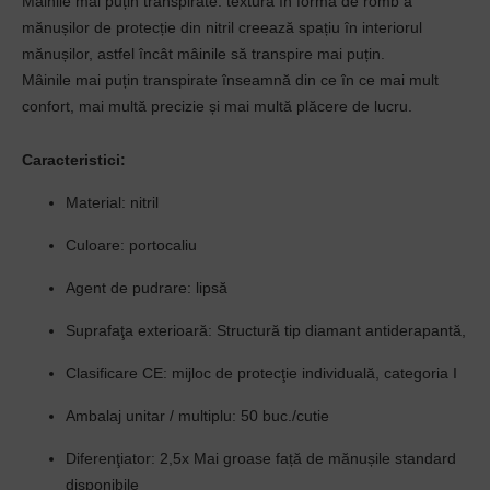
Mâinile mai puțin transpirate: textura în formă de romb a
mănușilor de protecție din nitril creează spațiu în interiorul
mănușilor, astfel încât mâinile să transpire mai puțin.
Mâinile mai puțin transpirate înseamnă din ce în ce mai mult
confort, mai multă precizie și mai multă plăcere de lucru.
Caracteristici:
Material
: nitril
Culoare
: portocaliu
Agent de pudrare
: lipsă
Suprafaţa exterioară
: Structură tip diamant antiderapantă,
Clasificare CE
: mijloc de protecţie individuală, categoria I
Ambalaj unitar / multiplu
: 50 buc./cutie
Diferenţiator
: 2,5x Mai groase față de mănușile standard
disponibile