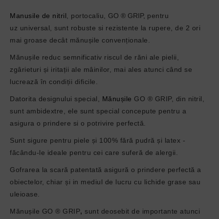
Manusile de nitril
, portocaliu,
GO ® GRIP,
pentru
uz
universal,
sunt robuste si rezistente la rupere, d
e 2 ori
mai groase decât mănușile convenționale.
Mănușile reduc semnificativ riscul de răni ale pielii,
zgârieturi și iritații ale mâinilor, mai ales atunci când se
lucrează în condiții dificile.
Datorita designului special,
Mănușile
GO ® GRIP, din nitril,
sunt ambidextre, ele sunt special concepute pentru a
asigura o prindere si o potrivire perfectă.
Sunt sigure pentru piele și 100% fără pudră și latex -
făcându-le ideale pentru cei care suferă de alergii.
Gofrarea la scară patentată asigură o prindere perfectă a
obiectelor, chiar și in mediul de lucru cu lichide grase sau
uleioase.
Mănușile
GO ® GRIP
,
sunt deosebit de importante atunci