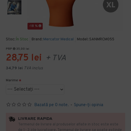
-18 %
Stoc:
În Stoc
Brand:
Mercator Medical
Model:
SANMRCM055
PRP
35,00 lei
28,75 lei
+ TVA
34,79 lei
TVA inclus
Marime
Bazată pe 0 note.
-
Spune-ţi opinia
LIVRARE RAPIDA
Termenul de livrare al produselor aflate in stoc este este
de 1- 3 zile lucratoare. Termenul de livrare se poate extinde