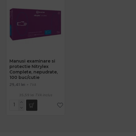
Manusi examinare si
protectie Nitrylex
Complete, nepudrate,
100 buc/cutie
29,41 lei
+ TVA
35,59 lei
TVA inclus