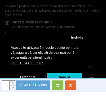
Covorase profesionale concepute astfel incat sa reziste uzurii,
atat la interior, cat si la exterior, unde gradul de murdarire si traficul
sunt intense.
WEST BUSINESS CAMPUS
Strada Preciziei, Nr, 3W, Sector 6, Bucuresti
0314 100 110
Inchide
0740 230 170
Acest site utilizează module cookie pentru a
OFFICE@COVOARE-PROFESIONALE.RO
vă asigura că beneficiați de cea mai bună
experiență pe site-ul nostru
POLITICA COOKIES
© Covoare Profesionale - Toate drepturile rezervate. 2006 -
2020
Preferinte
Accept
ADAUGĂ ÎN COŞ