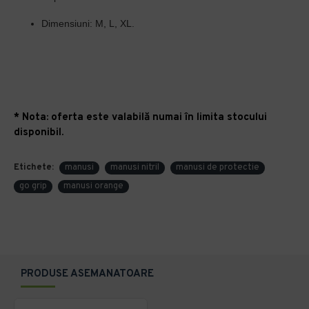
Dimensiun
i: M, L, XL.
* Nota: oferta este valabilă numai în limita stocului
disponibil.
Etichete:
manusi
manusi nitril
manusi de protectie
go grip
manusi orange
PRODUSE ASEMANATOARE