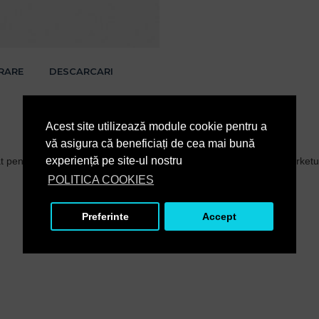
VRARE
DESCARCARI
Acest site utilizează module cookie pentru a
vă asigura că beneficiați de cea mai bună
experiență pe site-ul nostru
 pentru curățarea mecanică a podelei în orice industrie (supermarketuri
POLITICA COOKIES
Preferinte
Accept