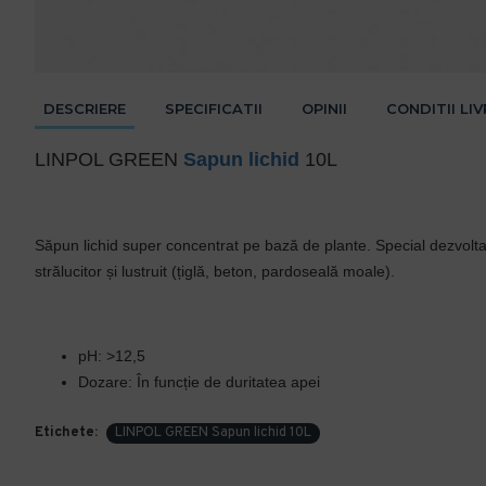
DESCRIERE
SPECIFICATII
OPINII
CONDITII LI
LINPOL GREEN
Sapun lichid
10L
Săpun lichid super concentrat pe bază de plante. Special dezvoltat
strălucitor și lustruit (țiglă, beton, pardoseală moale).
pH: >12,5
Dozare: În funcție de duritatea apei
Etichete:
LINPOL GREEN Sapun lichid 10L