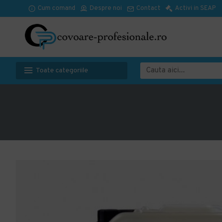
Cum comand
Despre noi
Contact
Activi in SEAP
Toate categoriile