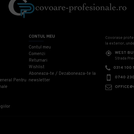
CONTUL MEU
Covorase profesi
la exterior, und
Contul meu
WEST BU
Comenzi
Strada Prec
Returnari
Wishlist
0314 100 
Aboneaza-te / Dezaboneaza-te la
0740 230
eneral Pentru
newsletter
nale
OFFICE@
giilor