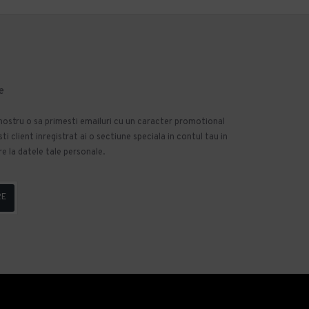
e
 nostru o sa primesti emailuri cu un caracter promotional
 client inregistrat ai o sectiune speciala in contul tau in
e la datele tale personale.
RE