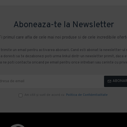
Aboneaza-te la Newsletter
Fi primul care afla de cele mai noi produse si de cele incredibile ofert
m trimite un email pentru activarea abonarii. Cand esti abonat la newsletter-ul
 doresti sa te dezabonezi poti urma linkul dintr-un newsletter primit, daca esti
 ne poti contacta oricand pe email pentru orice intrebari sau cerinte cu privir
ABONA
Am citit şi sunt de acord cu
Politica de Confidentialitate