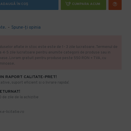
ADAUGĂ ÎN COŞ
CUMPARA ACUM
ote.
-
Spune-ţi opinia
duselor aflate in stoc este este de 1- 3 zile lucratoare. Termenul de
la 4-5 zile lucratoare pentru anumite categorii de produse sau in
oase. Livram gratuit pentru produse peste 550 RON + TVA, cu
uminoase.
UN RAPORT CALITATE-PRET!
ative, suport eficient si o livrare rapida!
RETURNAT!
de zile de la achizitie
.e-licitatie.ro