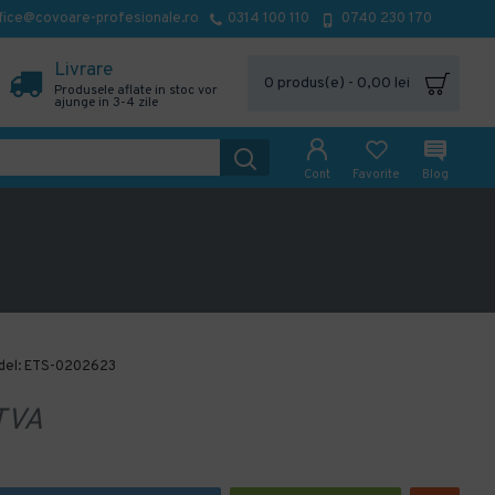
fice@covoare-profesionale.ro
0314 100 110
0740 230 170
Livrare
0 produs(e) - 0,00 lei
Produsele aflate in stoc vor
ajunge in 3-4 zile
Cont
Favorite
Blog
el:
ETS-0202623
TVA