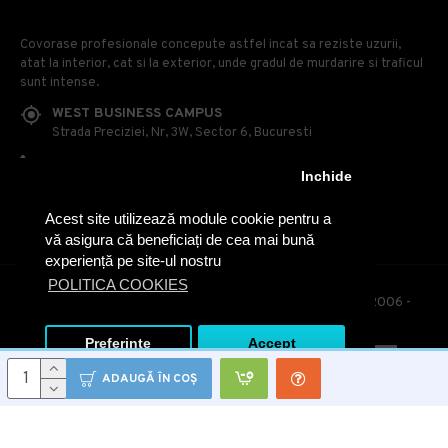
Covorase profesionale concepute astfel incat sa reziste uzurii,
atat la interior, cat si la exterior, unde gradul de murdarire si traficul
sunt intense.
WEST BUSINESS CAMPUS
Strada Preciziei, Nr, 3W, Sector 6, Bucuresti
0314 100 110
Inchide
0740 230 170
Acest site utilizează module cookie pentru a
OFFICE@COVOARE-PROFESIONALE.RO
vă asigura că beneficiați de cea mai bună
experiență pe site-ul nostru
POLITICA COOKIES
© Covoare Profesionale - Toate drepturile rezervate. 2006 -
2020
Preferinte
Accept
ADAUGĂ ÎN COŞ