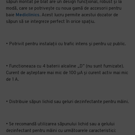
săpun montat pe blat are un design funcțional, robust și la
modă, care se potrivește cu noua gamă de accesorii pentru
baie
Mediclinics
. Acest lucru permite acestui dozator de
săpun să se integreze perfect în orice spațiu.
• Potrivit pentru instalații cu trafic intens și pentru uz public.
• Functioneaza cu 4 baterii alcaline „D” (nu sunt furnizate).
Curent de așteptare mai mic de 100 µA și curent activ mai mic
de 1 A.
• Distribuie săpun lichid sau geluri dezinfectante pentru mâini.
• Se recomandă utilizarea săpunului lichid sau a gelului
dezinfectant pentru mâini cu următoarele caracteristici: