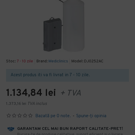
Stoc:
7 - 10 zile
Brand:
Mediclinics
Model:
DJ0252AC
Acest produs iti va fi livrat in 7 - 10 zile.
1.134,84 lei
+ TVA
1.373,16 lei
TVA inclus
Bazată pe 0 note.
-
Spune-ţi opinia
GARANTAM CEL MAI BUN RAPORT CALITATE-PRET!
​Bucura-te de produse calitative, suport eficient si o livrare