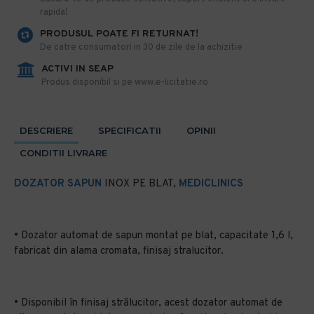
rapida!
PRODUSUL POATE FI RETURNAT!
De catre consumatori in 30 de zile de la achizitie
ACTIVI IN SEAP
Produs disponibil si pe www.e-licitatie.ro
DESCRIERE
SPECIFICATII
OPINII
CONDITII LIVRARE
DOZATOR SAPUN
INOX PE BLAT,
MEDICLINICS
• Dozator automat de sapun montat pe blat, capacitate 1,6 l,
fabricat din alama cromata, finisaj stralucitor.
• Disponibil în finisaj strălucitor, acest dozator automat de