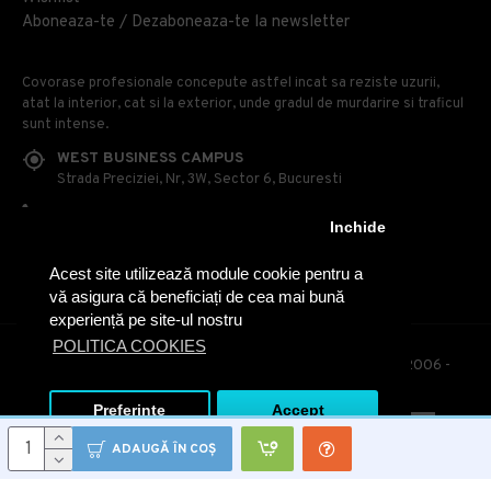
Aboneaza-te / Dezaboneaza-te la newsletter
Covorase profesionale concepute astfel incat sa reziste uzurii,
atat la interior, cat si la exterior, unde gradul de murdarire si traficul
sunt intense.
WEST BUSINESS CAMPUS
Strada Preciziei, Nr, 3W, Sector 6, Bucuresti
0314 100 110
Inchide
0740 230 170
Acest site utilizează module cookie pentru a
OFFICE@COVOARE-PROFESIONALE.RO
vă asigura că beneficiați de cea mai bună
experiență pe site-ul nostru
POLITICA COOKIES
© Covoare Profesionale - Toate drepturile rezervate. 2006 -
2020
Preferinte
Accept
ADAUGĂ ÎN COŞ