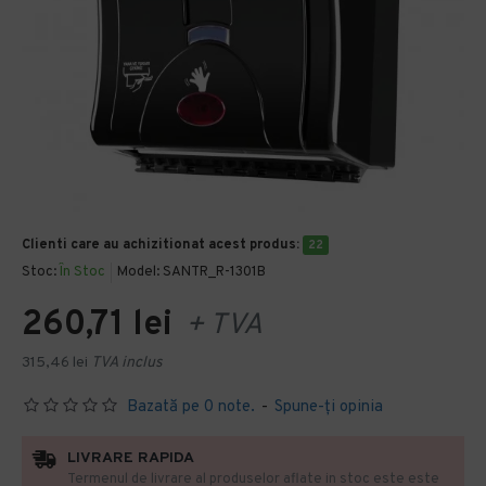
Clienti care au achizitionat acest produs:
22
Stoc:
În Stoc
Model:
SANTR_R-1301B
260,71 lei
+ TVA
315,46 lei
TVA inclus
Bazată pe 0 note.
-
Spune-ţi opinia
LIVRARE RAPIDA
Termenul de livrare al produselor aflate in stoc este este