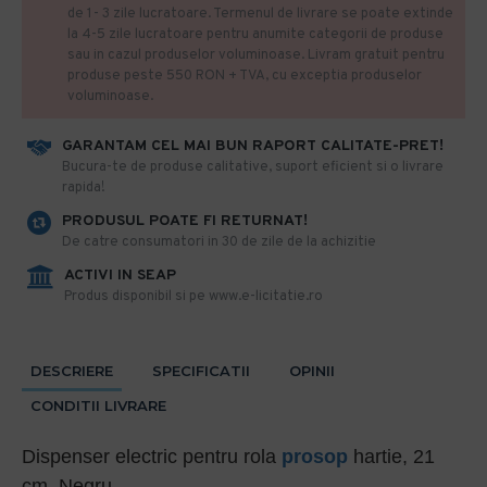
de 1- 3 zile lucratoare. Termenul de livrare se poate extinde
la 4-5 zile lucratoare pentru anumite categorii de produse
sau in cazul produselor voluminoase. Livram gratuit pentru
produse peste 550 RON + TVA, cu exceptia produselor
voluminoase.
GARANTAM CEL MAI BUN RAPORT CALITATE-PRET!
​Bucura-te de produse calitative, suport eficient si o livrare
rapida!
PRODUSUL POATE FI RETURNAT!
De catre consumatori in 30 de zile de la achizitie
ACTIVI IN SEAP
Produs disponibil si pe www.e-licitatie.ro
DESCRIERE
SPECIFICATII
OPINII
CONDITII LIVRARE
Dispenser electric pentru rola
prosop
hartie, 21
cm, Negru