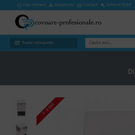
Cum comand
Despre noi
Contact
Activi in SEAP
Toate categoriile
Di
3 - 5 ZILE