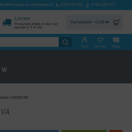
fice@covoare-profesionale.ro
0314 100 110
0740 230 170
Livrare
0 produs(e) - 0,00 lei
Produsele aflate in stoc vor
ajunge in 3-4 zile
Cont
Favorite
Blog
0 W
odel:
SANSE190
VA