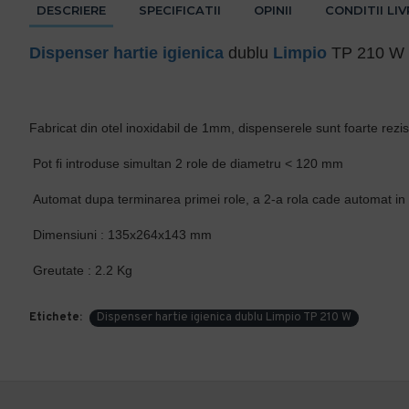
DESCRIERE
SPECIFICATII
OPINII
CONDITII LI
Dispenser hartie igienica
dublu
Limpio
TP 210 W
Fabricat din otel inoxidabil de 1mm, dispenserele sunt foarte rezis
Pot fi introduse simultan 2 role de diametru < 120 mm
Automat dupa terminarea primei role, a 2-a rola cade automat in l
Dimensiuni : 135x264x143 mm
Greutate : 2.2 Kg
Etichete:
Dispenser hartie igienica dublu Limpio TP 210 W