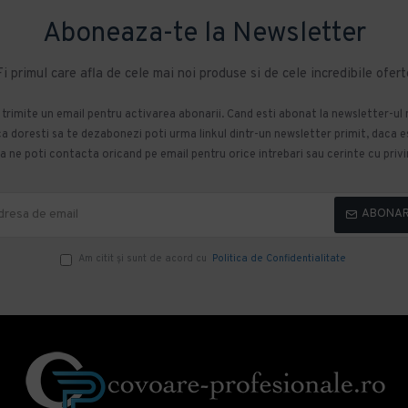
Aboneaza-te la Newsletter
Fi primul care afla de cele mai noi produse si de cele incredibile ofert
m trimite un email pentru activarea abonarii. Cand esti abonat la newsletter-ul
 doresti sa te dezabonezi poti urma linkul dintr-un newsletter primit, daca esti
 ne poti contacta oricand pe email pentru orice intrebari sau cerinte cu privir
ABONA
Am citit şi sunt de acord cu
Politica de Confidentialitate