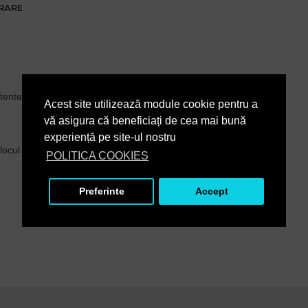
VRARE
tente si durabile
Acest site utilizează module cookie pentru a
vă asigura că beneficiați de cea mai bună
experiență pe site-ul nostru
ocul ei
POLITICA COOKIES
Preferinte
Accept