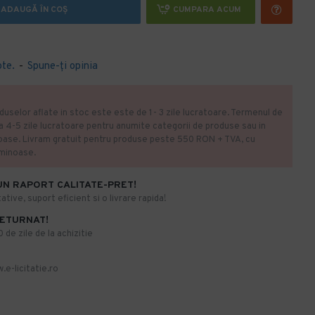
ADAUGĂ ÎN COŞ
CUMPARA ACUM
ote.
-
Spune-ţi opinia
duselor aflate in stoc este este de 1- 3 zile lucratoare. Termenul de
la 4-5 zile lucratoare pentru anumite categorii de produse sau in
oase. Livram gratuit pentru produse peste 550 RON + TVA, cu
uminoase.
UN RAPORT CALITATE-PRET!
ative, suport eficient si o livrare rapida!
RETURNAT!
de zile de la achizitie
.e-licitatie.ro