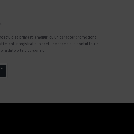
e
 nostru o sa primesti emailuri cu un caracter promotional
 client inregistrat ai o sectiune speciala in contul tau in
e la datele tale personale.
RE