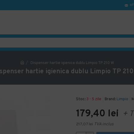
of
Dispenser hartie igienica dublu Limpio TP 210 W
spenser hartie igienica dublu Limpio TP 21
Stoc:
3 - 5 zile
Brand:
Limpio
M
179,40 lei
+ T
217,07 lei
TVA inclus