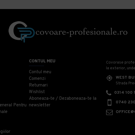
CONTUL MEU
Covorase profesi
la exterior, und
Contul meu
WEST BU
Comenzi
Strada Prec
Returnari
Wishlist
0314 100 
Aboneaza-te / Dezaboneaza-te la
0740 230
eneral Pentru
newsletter
nale
OFFICE@
giilor