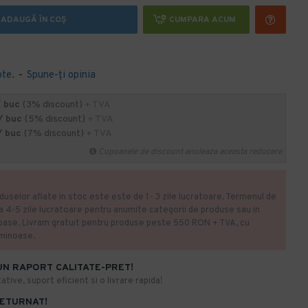
ADAUGĂ ÎN COŞ
CUMPARA ACUM
ote.
-
Spune-ţi opinia
/ buc
(3% discount)
+ TVA
/ buc
(5% discount)
+ TVA
/ buc
(7% discount)
+ TVA
Cupoanele de discount anuleaza aceasta reducere
duselor aflate in stoc este este de 1- 3 zile lucratoare. Termenul de
la 4-5 zile lucratoare pentru anumite categorii de produse sau in
oase. Livram gratuit pentru produse peste 550 RON + TVA, cu
uminoase.
UN RAPORT CALITATE-PRET!
ative, suport eficient si o livrare rapida!
RETURNAT!