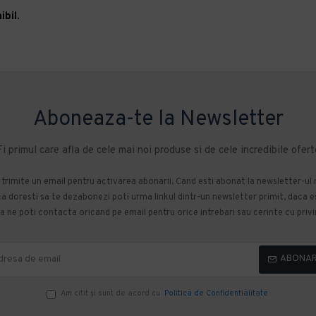
bil.
Aboneaza-te la Newsletter
Fi primul care afla de cele mai noi produse si de cele incredibile ofert
m trimite un email pentru activarea abonarii. Cand esti abonat la newsletter-ul
 doresti sa te dezabonezi poti urma linkul dintr-un newsletter primit, daca esti
 ne poti contacta oricand pe email pentru orice intrebari sau cerinte cu privir
ABONA
Am citit şi sunt de acord cu
Politica de Confidentialitate