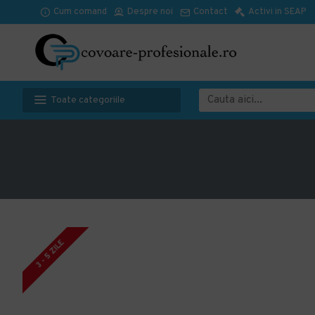
Cum comand
Despre noi
Contact
Activi in SEAP
Toate categoriile
3 - 5 ZILE