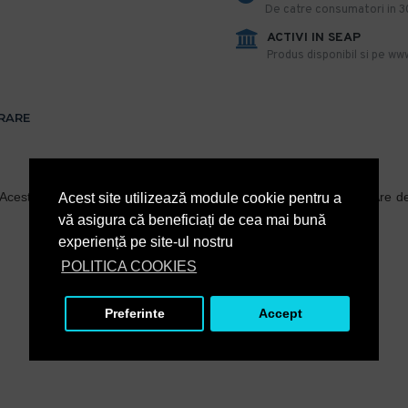
De catre consumatori in 30 
ACTIVI IN SEAP
Produs disponibil si pe www
VRARE
 Acest tip de
cutter
este prevazut cu sistem de blocare a lamei. Are d
Acest site utilizează module cookie pentru a
vă asigura că beneficiați de cea mai bună
experiență pe site-ul nostru
POLITICA COOKIES
Preferinte
Accept