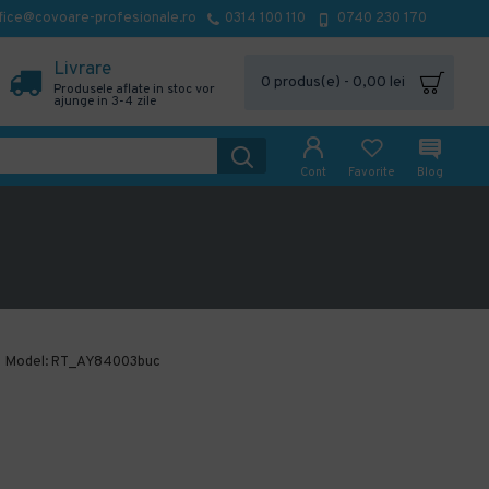
fice@covoare-profesionale.ro
0314 100 110
0740 230 170
Livrare
0 produs(e) - 0,00 lei
Produsele aflate in stoc vor
ajunge in 3-4 zile
Cont
Favorite
Blog
Model:
RT_AY84003buc