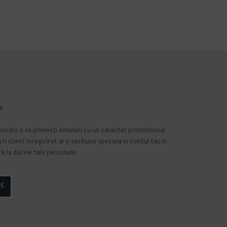
e
 nostru o sa primesti emailuri cu un caracter promotional
 client inregistrat ai o sectiune speciala in contul tau in
e la datele tale personale.
RE