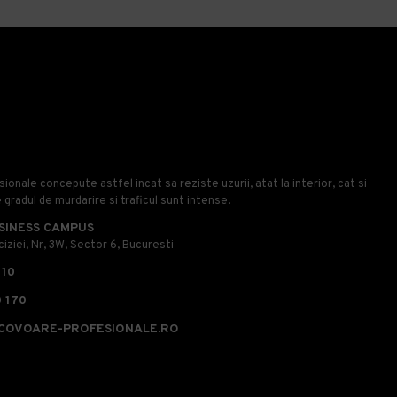
onale concepute astfel incat sa reziste uzurii, atat la interior, cat si
e gradul de murdarire si traficul sunt intense.
SINESS CAMPUS
iziei, Nr, 3W, Sector 6, Bucuresti
110
 170
COVOARE-PROFESIONALE.RO