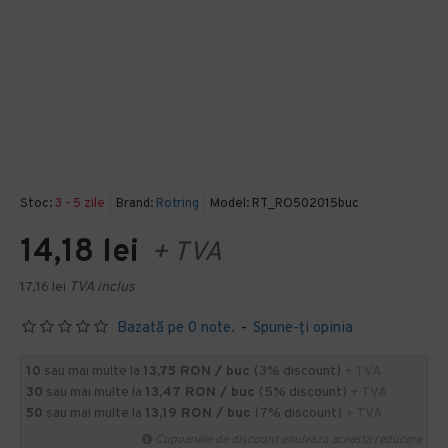
Stoc:
3 - 5 zile
Brand:
Rotring
Model:
RT_RO502015buc
14,18 lei
+ TVA
17,16 lei
TVA inclus
Bazată pe 0 note.
-
Spune-ţi opinia
10
sau mai multe la
13,75 RON / buc
(3% discount)
+ TVA
30
sau mai multe la
13,47 RON / buc
(5% discount)
+ TVA
50
sau mai multe la
13,19 RON / buc
(7% discount)
+ TVA
Cupoanele de discount anuleaza aceasta reducere