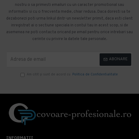
nostru o sa primesti emailuri cu un caracter promotional sau
informativ si cu o frecventa medie, chiar redusa. Daca doresti sa te
dezabonezi poti urma linkul dintr-un newsletter primit, daca esti client
inregistrat ai o sectiune speciala in contul tau in acest scop, si de
asemenea ne poti contacta oricand pe email pentru orice intrebari sau
cerinte cu privire la datele tale personale.
ABONARE
Am citit şi sunt de acord cu
Politica de Confidentialitate
INFORMATII