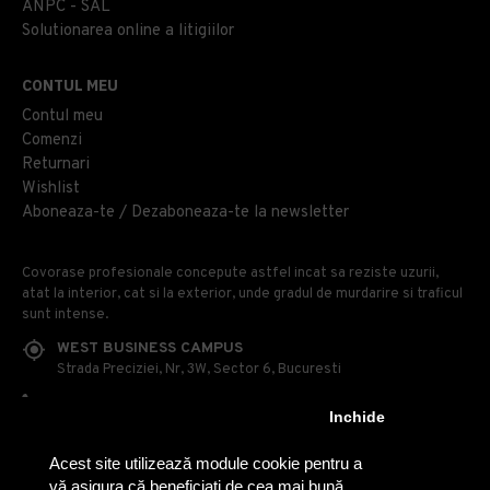
ANPC - SAL
Solutionarea online a litigiilor
CONTUL MEU
Contul meu
Comenzi
Returnari
Wishlist
Aboneaza-te / Dezaboneaza-te la newsletter
Covorase profesionale concepute astfel incat sa reziste uzurii,
atat la interior, cat si la exterior, unde gradul de murdarire si traficul
sunt intense.
WEST BUSINESS CAMPUS
Strada Preciziei, Nr, 3W, Sector 6, Bucuresti
0314 100 110
Inchide
0740 230 170
Acest site utilizează module cookie pentru a
OFFICE@COVOARE-PROFESIONALE.RO
vă asigura că beneficiați de cea mai bună