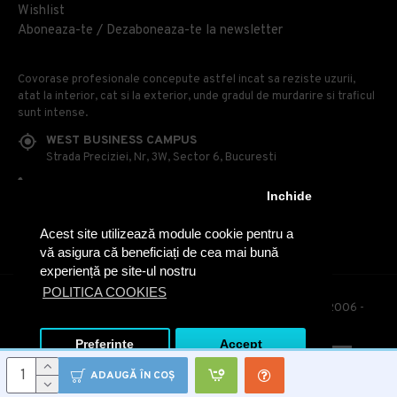
Wishlist
Aboneaza-te / Dezaboneaza-te la newsletter
Covorase profesionale concepute astfel incat sa reziste uzurii,
atat la interior, cat si la exterior, unde gradul de murdarire si traficul
sunt intense.
WEST BUSINESS CAMPUS
Strada Preciziei, Nr, 3W, Sector 6, Bucuresti
0314 100 110
Inchide
0740 230 170
Acest site utilizează module cookie pentru a
OFFICE@COVOARE-PROFESIONALE.RO
vă asigura că beneficiați de cea mai bună
experiență pe site-ul nostru
POLITICA COOKIES
© Covoare Profesionale - Toate drepturile rezervate. 2006 -
2020
Preferinte
Accept
ADAUGĂ ÎN COŞ