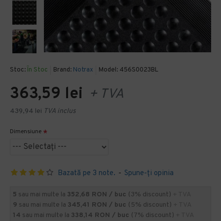
Stoc:
În Stoc
Brand:
Notrax
Model:
456S0023BL
363,59 lei
+ TVA
439,94 lei
TVA inclus
Dimensiune
Bazată pe 3 note.
-
Spune-ţi opinia
5
sau mai multe la
352,68 RON / buc
(3% discount)
+ TVA
9
sau mai multe la
345,41 RON / buc
(5% discount)
+ TVA
14
sau mai multe la
338,14 RON / buc
(7% discount)
+ TVA