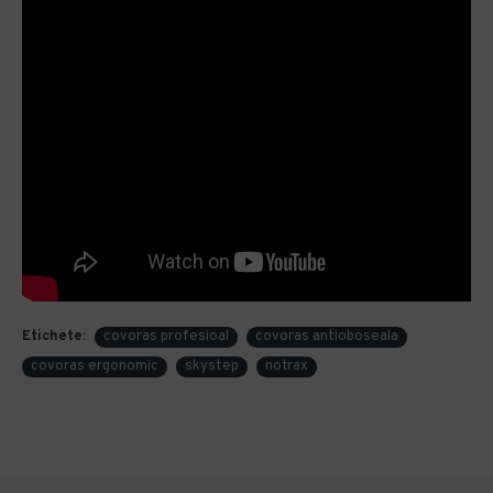
Etichete:
covoras profesioal
covoras antioboseala
covoras ergonomic
skystep
notrax