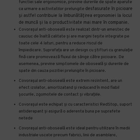
functiei sale ergonomice, previne durerile de spate aparute
desfasurate în picioare
ca urmare a activitatilor
prelungite
și astfel contribuie la îmbunătățirea ergonomiei la locul
de muncă și la o productivitate mai mare în companie.
Covorașul anti-oboseală este realizat dintr-un amestec de
cauciuc de înaltă calitate și are margini teșite integrate pe
toate cele 4 laturi, pentru a reduce riscul de
împiedicare. Suprafața are un design cu știfturi cu granulație
fină care promovează fluxul de sânge către picioare. De
asemenea, previne simptomele de oboseală și durerile de
spate din cauza pozitiei prelungite în picioare.
Covorașul anti-oboseală este extrem rezintent, are un
efect izolator, amortizatand și reducand în mod fiabil
șocurile, zgomotele de contact și vibrațiile.
Covorașul este echipat și cu caracteristici RedStop, suport
antiderapant și asigură o aderenta buna pe suprafete
netede
Covorașul anti-oboseală este ideal pentru utilizare în medii
industriale uscate precum fabrici, linii de asamblare,