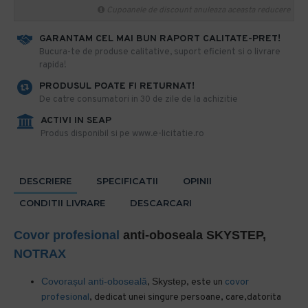
Cupoanele de discount anuleaza aceasta reducere
GARANTAM CEL MAI BUN RAPORT CALITATE-PRET!
​Bucura-te de produse calitative, suport eficient si o livrare
rapida!
PRODUSUL POATE FI RETURNAT!
De catre consumatori in 30 de zile de la achizitie
ACTIVI IN SEAP
Produs disponibil si pe www.e-licitatie.ro
DESCRIERE
SPECIFICATII
OPINII
CONDITII LIVRARE
DESCARCARI
Covor profesional
anti-oboseala SKYSTEP,
NOTRAX
Covorașul anti-oboseală
Skystep
,
, este un
covor
profesional
, dedicat unei singure persoane, care,datorita