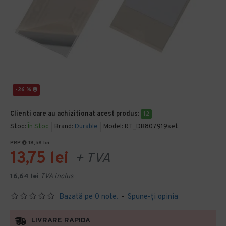
-26 %
Clienti care au achizitionat acest produs:
12
Stoc:
În Stoc
Brand:
Durable
Model:
RT_DB807919set
PRP
18,56 lei
13,75 lei
+ TVA
16,64 lei
TVA inclus
Bazată pe 0 note.
-
Spune-ţi opinia
LIVRARE RAPIDA