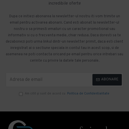
incredibile oferte
Dupa ce initiezi abonarea la newsletter-ul nostru iti vom trimite un
email pentru activarea abonarii. Cand esti abonat la newsletter-ul
nostru o sa primesti emailuri cu un caracter promotional sau
informativ si cu o frecventa medie, chiar redusa. Daca doresti sa te
dezabonezi poti urma linkul dintr-un newsletter primit, daca esti client
inregistrat ai o sectiune speciala in contul tau in acest scop, si de
asemenea ne poti contacta oricand pe email pentru orice intrebari sau
cerinte cu privire la datele tale personale.
ABONARE
Am citit şi sunt de acord cu
Politica de Confidentialitate