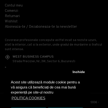
Contul meu
Comenzi
Returnari
Wishlist
Aboneaza-te / Dezaboneaza-te la newsletter
Covorase profesionale concepute astfel incat sa reziste uzurii,
atat la interior, cat si la exterior, unde gradul de murdarire si traficul
sunt intense.
WEST BUSINESS CAMPUS
Strada Preciziei, Nr, 3W, Sector 6, Bucuresti
0314 100 110
Inchide
0740 230 170
Acest site utilizează module cookie pentru a
OFFICE@COVOARE-PROFESIONALE.RO
vă asigura că beneficiați de cea mai bună
experiență pe site-ul nostru
POLITICA COOKIES
© Covoare Profesionale - Toate drepturile rezervate. 2006 -
2020