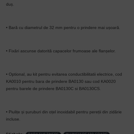
duș.
• Bară cu diametrul de 32 mm pentru o prindere mai ușoară.
• Fixări ascunse datorită capacelor frumoase ale flanșelor.
• Optional, au kit pentru evitarea conductibilitatii electrice, cod
KA0010 pentru bara de prindere BA0130 sau cod KA0020
pentru barele de prindere BA0130C si BA0130CS.
• Piulițe și șuruburi din oțel inoxidabil pentru pereții din zidărie
incluse.