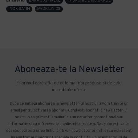
Etichete:
BARA SUSTINERE
IN UNGHI DE 130 GRADE
INOX SATIN
MEDICLINICS
Aboneaza-te la Newsletter
Fi primul care afla de cele mai noi produse si de cele
incredibile oferte
Dupa ce initiezi abonarea la newsletter-ul nostru iti vom trimite un
email pentru activarea abonarii. Cand esti abonat la newsletter-ul
nostru o sa primesti emailuri cu un caracter promotional sau
informativ si cu o frecventa medie, chiar redusa. Daca doresti sa te
dezabonezi poti urma linkul dintr-un newsletter primit, daca esti client
inregistrat ai o sectiune speciala in contul tau in acest scop, si de