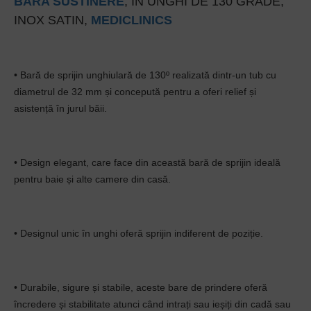
BARA SUSTINERE
, IN UNGHI DE 130 GRADE,
INOX SATIN,
MEDICLINICS
• Bară de sprijin unghiulară de 130º realizată dintr-un tub cu
diametrul de 32 mm și concepută pentru a oferi relief și
asistență în jurul băii.
• Design elegant, care face din această bară de sprijin ideală
pentru baie și alte camere din casă.
• Designul unic în unghi oferă sprijin indiferent de poziție.
• Durabile, sigure și stabile, aceste bare de prindere oferă
încredere și stabilitate atunci când intrați sau ieșiți din cadă sau