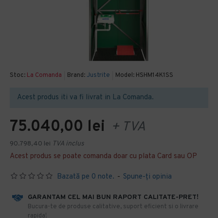
Stoc:
La Comanda
Brand:
Justrite
Model:
HSHM14K1SS
Acest produs iti va fi livrat in La Comanda.
75.040,00 lei
+ TVA
90.798,40 lei
TVA inclus
Acest produs se poate comanda doar cu plata Card sau OP
Bazată pe 0 note.
-
Spune-ţi opinia
GARANTAM CEL MAI BUN RAPORT CALITATE-PRET!
​Bucura-te de produse calitative, suport eficient si o livrare
rapida!