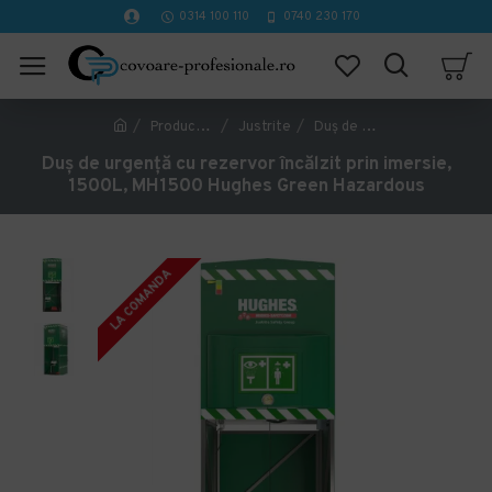
0314 100 110
0740 230 170
Producător
Justrite
Duș de urgență cu rezervor încălzit prin imersie, 1500L, MH1500 Hughes Green Hazardous
Duș de urgență cu rezervor încălzit prin imersie,
1500L, MH1500 Hughes Green Hazardous
LA COMANDA