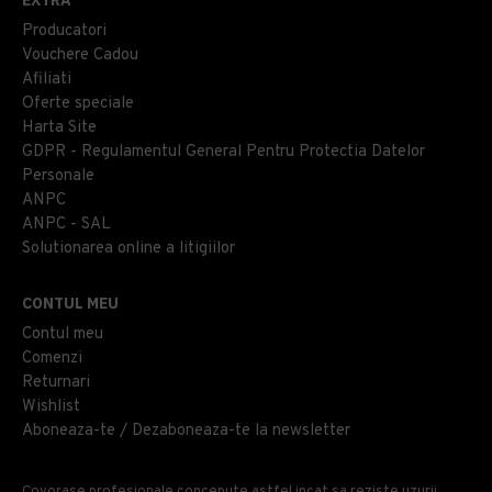
Producatori
Vouchere Cadou
Afiliati
Oferte speciale
Harta Site
GDPR - Regulamentul General Pentru Protectia Datelor
Personale
ANPC
ANPC - SAL
Solutionarea online a litigiilor
CONTUL MEU
Contul meu
Comenzi
Returnari
Wishlist
Aboneaza-te / Dezaboneaza-te la newsletter
Covorase profesionale concepute astfel incat sa reziste uzurii,