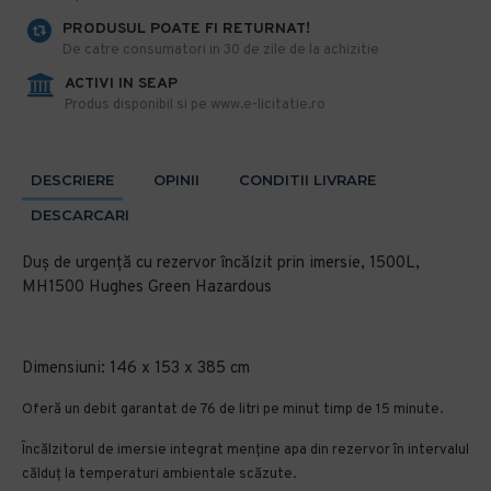
PRODUSUL POATE FI RETURNAT!
De catre consumatori in 30 de zile de la achizitie
ACTIVI IN SEAP
Produs disponibil si pe www.e-licitatie.ro
DESCRIERE
OPINII
CONDITII LIVRARE
DESCARCARI
Duș de urgență cu rezervor încălzit prin imersie, 1500L,
MH1500 Hughes Green Hazardous
Dimensiuni: 146 x 153 x 385 cm
Oferă un debit garantat de 76 de litri pe minut timp de 15 minute.
Încălzitorul de imersie integrat menține apa din rezervor în intervalul
călduț la temperaturi ambientale scăzute.