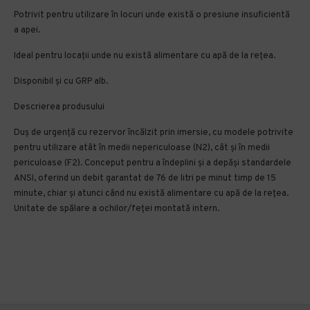
Potrivit pentru utilizare în locuri unde există o presiune insuficientă
a apei.
Ideal pentru locații unde nu există alimentare cu apă de la rețea.
Disponibil și cu GRP alb.
Descrierea produsului
Duș de urgență cu rezervor încălzit prin imersie, cu modele potrivite
pentru utilizare atât în ​​medii nepericuloase (N2), cât și în medii
periculoase (F2). Conceput pentru a îndeplini și a depăși standardele
ANSI, oferind un debit garantat de 76 de litri pe minut timp de 15
minute, chiar și atunci când nu există alimentare cu apă de la rețea.
Unitate de spălare a ochilor/feței montată intern.