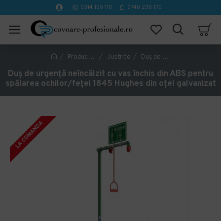
0314 100 110
0740 230 170
Producător
Justrite
Duș de urgență neîncălzit cu vas închis din ABS pentru spălarea ochilor/feței 1845 Hughes din oțel galvanizat
Duș de urgență neîncălzit cu vas închis din ABS pentru
spălarea ochilor/feței 1845 Hughes din oțel galvanizat
LA COMANDA