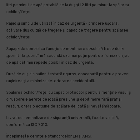
litri pe minut de apă potabilă de la duș și 12 litri pe minut la spălarea
ochilor/feței.
Rapid și simplu de utilizat în caz de urgență - prindere ușoară,
activare duș cu tijă de tragere și capac de tragere pentru spălarea
ochilor/feței.
Supapa de control cu ​​funcție de menținere deschisă trece de la
„pornit” la „oprit” în 1 secundă sau mai puțin pentru a furniza un jet
de apă cât mai repede posibil în caz de urgență.
Duză de duș din nailon testată riguros, concepută pentru a preveni
ruginirea și a minimiza deteriorarea accidentală.
Spălarea ochilor/feței cu capac protector pentru a menține vasul și
difuzoarele aerate de joasă presiune și debit mare fără praf și
resturi, oferă o acțiune de spălare delicată și nevătămătoare.
Livrat cu semnalizare de siguranță universală, foarte vizibilă,
conformă cu ISO 7010.
Îndeplinește cerințele standardelor EN și ANSI.