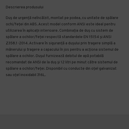
Descrierea produsului
Duș de urgență neîncălzit, montat pe podea, cu unitate de spălare
ochi/feței din ABS. Acest model conform ANSI este ideal pentru
utilizarea în aplicații interioare. Combinația de duș cu sistem de
spălare a ochilor/feței respectă standardele EN 15154 și ANSI
Z358.1-2014. Activare în siguranță a dușului prin tragere simplă a
mânerului și tragere a capacului în jos pentru a acționa sistemul de
spălare a ochilor. Dușul furnizează debitul de apă potabilă
recomandat de ANSI de la duș și 12 litri pe minut către sistemul de
spălare a ochilor/feței. Disponibil cu conducte din oțel galvanizat
sau oțel inoxidabil 316L.