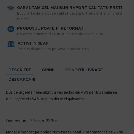
GARANTAM CEL MAI BUN RAPORT CALITATE-PRET!
​Bucura-te de produse calitative, suport eficient si o livrare
rapida!
PRODUSUL POATE FI RETURNAT!
De catre consumatori in 30 de zile de la achizitie
ACTIVI IN SEAP
Produs disponibil si pe www.e-licitatie.ro
DESCRIERE
OPINII
CONDITII LIVRARE
DESCARCARI
Duș de urgență neîncălzit cu vas închis din ABS pentru spălarea
ochilor/feței 1845 Hughes din oțel galvanizat
Dimensiuni: 77cm x 232cm
Modelul montat pe podea furnizează debitul recomandat de 76 de