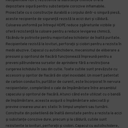
Recipientele HDPE rezistente la substanțe chimice oferă
depozitare sigură pentru substanțele corozive inflamabile.
Proiectate cu o construcție durabilă a corpului dintr-o singură piesă,
aceste recipiente de siguranță rezistă la acizi duri și căldură.
Culoarea uniformă pe întregul HDPE reduce zgârieturile vizibile și
oferă rezistență la culoare pentru a reduce levigarea chimică,
făcându-le potrivite pentru majoritatea lichidelor de înaltă puritate.
Recipientele rezistă la lovituri, perforații și ciobiri pentru a rezista în
medii abuzive. Capacul cu autoînchidere, mecanismul de eliberare a
presiunii și opritorul de flacără funcționează împreună pentru a
preveni pătrunderea surselor de aprindere fără a restricționa
curgerea lichidului în sau din cutie. Toate cutiile sunt prevăzute cu
accesorii și opritor de flacără din oțel inoxidabil. Un insert patentat
de carbon conductiv, purtător de curent, este încorporat în nervura
recipientelor, completând o cale de împământare între ansamblul
capacului și opritorul de flacără. Atunci când este utilizat cu o bandă
de împământare, aceasta asigură o împământare adecvată și
previne crearea unui arc static în timpul umplerii sau turnării.
Construite din polietilenă de înaltă densitate pentru a rezista la acizi
și substanțe corozive dure, precum și la căldură, cutiile sunt
rezistente la lovituri, perforații și ciobiri. Capacul cu autoînchidere,