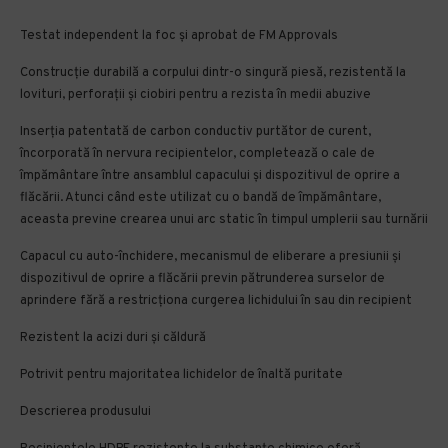
Testat independent la foc și aprobat de FM Approvals
Construcție durabilă a corpului dintr-o singură piesă, rezistentă la
lovituri, perforații și ciobiri pentru a rezista în medii abuzive
Inserția patentată de carbon conductiv purtător de curent,
încorporată în nervura recipientelor, completează o cale de
împământare între ansamblul capacului și dispozitivul de oprire a
flăcării. Atunci când este utilizat cu o bandă de împământare,
aceasta previne crearea unui arc static în timpul umplerii sau turnării
Capacul cu auto-închidere, mecanismul de eliberare a presiunii și
dispozitivul de oprire a flăcării previn pătrunderea surselor de
aprindere fără a restricționa curgerea lichidului în sau din recipient
Rezistent la acizi duri și căldură
Potrivit pentru majoritatea lichidelor de înaltă puritate
Descrierea produsului