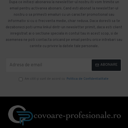
Dupa ce initiezi abonarea la newsletter-ul nostru iti vom trimite un
email pentru activarea abonarii. Cand esti abonat la newsletter-ul
nostru o sa primesti emailuri cu un caracter promotional sau
informativ si cu o frecventa medie, chiar redusa. Daca doresti sa te
dezabonezi poti urma linkul dintr-un newsletter primit, daca esti client
inregistrat ai o sectiune speciala in contul tau in acest scop, si de
asemenea ne poti contacta oricand pe email pentru orice intrebari sau
cerinte cu privire la datele tale personale.
ABONARE
Am citit şi sunt de acord cu
Politica de Confidentialitate