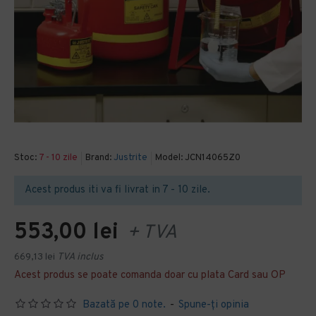
Stoc:
7 - 10 zile
Brand:
Justrite
Model:
JCN14065Z0
Acest produs iti va fi livrat in 7 - 10 zile.
553,00 lei
+ TVA
669,13 lei
TVA inclus
Acest produs se poate comanda doar cu plata Card sau OP
Bazată pe 0 note.
-
Spune-ţi opinia