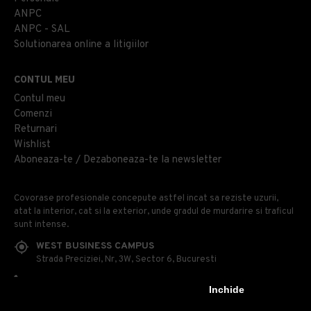
ANPC
ANPC - SAL
Solutionarea online a litigiilor
CONTUL MEU
Contul meu
Comenzi
Returnari
Wishlist
Aboneaza-te / Dezaboneaza-te la newsletter
Covorase profesionale concepute astfel incat sa reziste uzurii,
atat la interior, cat si la exterior, unde gradul de murdarire si traficul
sunt intense.
WEST BUSINESS CAMPUS
Strada Preciziei, Nr, 3W, Sector 6, Bucuresti
0314 100 110
Inchide
0740 230 170